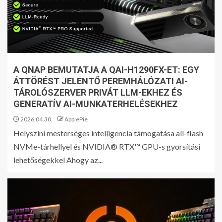
A QNAP BEMUTATJA A QAI-H1290FX-ET: EGY
ÁTTÖRÉST JELENTŐ PEREMHÁLÓZATI AI-
TÁROLÓSZERVER PRIVÁT LLM-EKHEZ ÉS
GENERATÍV AI-MUNKATERHELÉSEKHEZ
2026.04.30.
ApplePie
Helyszíni mesterséges intelligencia támogatása all-flash
NVMe-tárhellyel és NVIDIA® RTX™ GPU-s gyorsítási
lehetőségekkel Ahogy az...