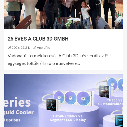
25 ÉVES A CLUB 3D GMBH
2026.05.21.
ApplePie
Vadonatúj termékkereső · A Club 3D készen áll az EU
egységes töltőkről szóló irányelvére...