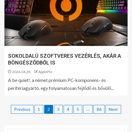
SOKOLDALÚ SZOFTVERES VEZÉRLÉS, AKÁR A
BÖNGÉSZŐDBŐL IS
2026.04.28.
ApplePie
A be quiet!, a német prémium PC-komponens- és
perifériagyártó, egy folyamatosan fejlődő és bővülő...
Previous
1
2
3
4
5
…
86
Next