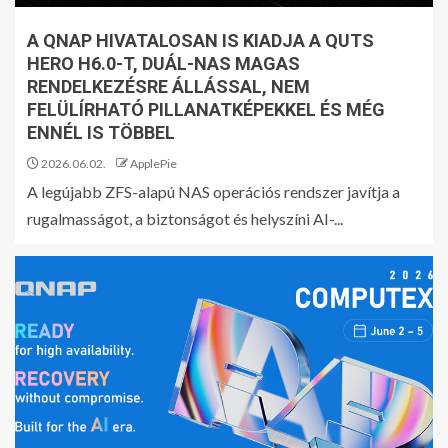
A QNAP HIVATALOSAN IS KIADJA A QUTS
HERO H6.0-T, DUÁL-NAS MAGAS
RENDELKEZÉSRE ÁLLÁSSAL, NEM
FELÜLÍRHATÓ PILLANATKÉPEKKEL ÉS MÉG
ENNÉL IS TÖBBEL
2026.06.02.
ApplePie
A legújabb ZFS-alapú NAS operációs rendszer javítja a
rugalmasságot, a biztonságot és helyszíni AI-...