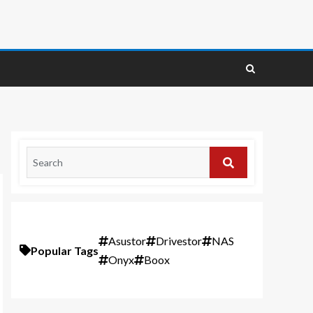
Asustor
Drivestor
NAS
Popular Tags
Onyx
Boox