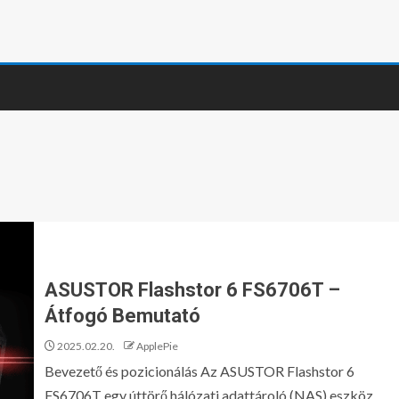
ASUSTOR Flashstor 6 FS6706T –
Átfogó Bemutató
2025.02.20.
ApplePie
Bevezető és pozicionálás Az ASUSTOR Flashstor 6
FS6706T egy úttörő hálózati adattároló (NAS) eszköz,...