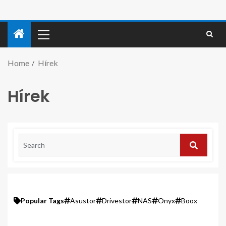
Home
Hírek
Hírek
Popular Tags
Asustor
Drivestor
NAS
Onyx
Boox