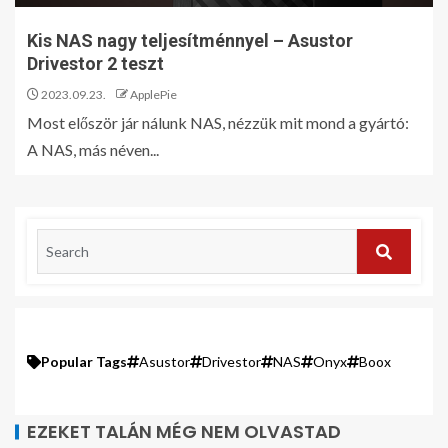
Kis NAS nagy teljesítménnyel – Asustor
Drivestor 2 teszt
2023.09.23.
ApplePie
Most először jár nálunk NAS, nézzük mit mond a gyártó:
A NAS, más néven...
Popular Tags
Asustor
Drivestor
NAS
Onyx
Boox
EZEKET TALÁN MÉG NEM OLVASTAD