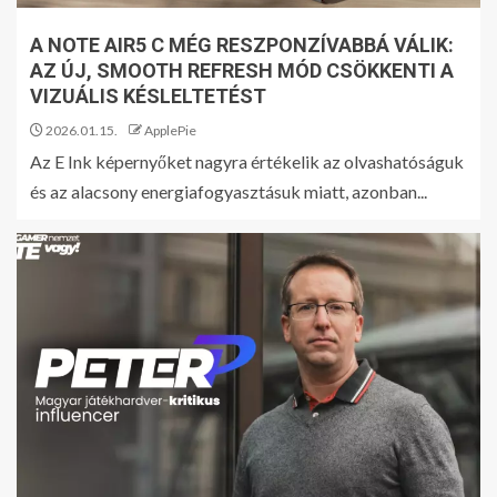
A NOTE AIR5 C MÉG RESZPONZÍVABBÁ VÁLIK:
AZ ÚJ, SMOOTH REFRESH MÓD CSÖKKENTI A
VIZUÁLIS KÉSLELTETÉST
2026.01.15.
ApplePie
Az E Ink képernyőket nagyra értékelik az olvashatóságuk
és az alacsony energiafogyasztásuk miatt, azonban...