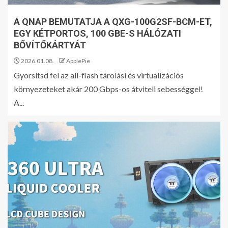
A QNAP BEMUTATJA A QXG-100G2SF-BCM-ET,
EGY KÉTPORTOS, 100 GBE-S HÁLÓZATI
BŐVÍTŐKÁRTYÁT
2026.01.08.
ApplePie
Gyorsítsd fel az all-flash tárolási és virtualizációs
környezeteket akár 200 Gbps-os átviteli sebességgel!
A...