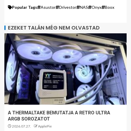
Popular Tags
Asustor
Drivestor
NAS
Onyx
Boox
EZEKET TALÁN MÉG NEM OLVASTAD
A THERMALTAKE BEMUTATJA A RETRO ULTRA
ARGB SOROZATOT
2026.07.27.
ApplePie