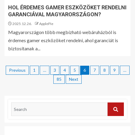
HOL ÉRDEMES GAMER ESZKÖZÖKET RENDELNI
GARANCIÁVAL MAGYARORSZÁGON?
2025.12.26.
ApplePie
Magyarországon több megbízható webáruházból is
érdemes gamer eszközöket rendelni, ahol garanciát is
biztosítanak a...
Previous
1
…
3
4
5
6
7
8
9
…
85
Next