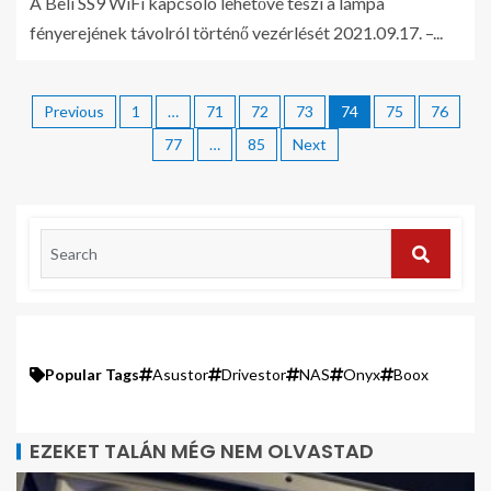
A Beli SS9 WiFi kapcsoló lehetővé teszi a lámpa
fényerejének távolról történő vezérlését 2021.09.17. –...
Previous
1
…
71
72
73
74
75
76
77
…
85
Next
Popular Tags
Asustor
Drivestor
NAS
Onyx
Boox
EZEKET TALÁN MÉG NEM OLVASTAD