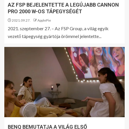
AZ FSP BEJELENTETTE A LEGÚJABB CANNON
PRO 2000 W-OS TÁPEGYSÉGÉT
2021.09.27.
ApplePie
2021. szeptember 27. – Az FSP Group, a világ egyik
vezető tápegység gyártója örömmel jelentette...
BENQ BEMUTATJA A VILÁG ELSŐ