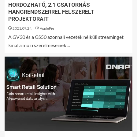
HORDOZHATÓ, 2.1 CSATORNÁS
HANGRENDSZERREL FELSZERELT
PROJEKTORAIT
2021.09.24.
ApplePie
A GV30 és a GS50 azonnali vezeték nélküli streaminget
kínál a mozi szerelmeseinek ​​​​​​​...