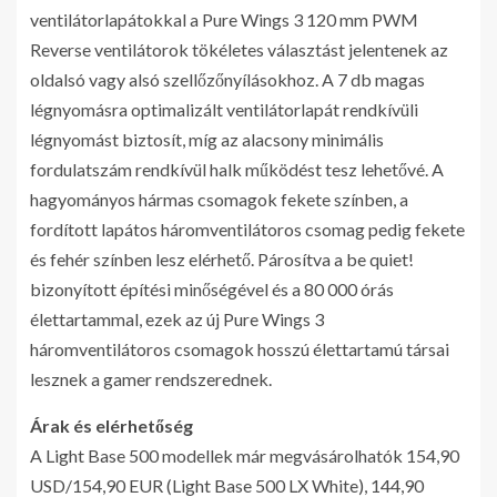
ventilátorlapátokkal a Pure Wings 3 120 mm PWM
Reverse ventilátorok tökéletes választást jelentenek az
oldalsó vagy alsó szellőzőnyílásokhoz. A 7 db magas
légnyomásra optimalizált ventilátorlapát rendkívüli
légnyomást biztosít, míg az alacsony minimális
fordulatszám rendkívül halk működést tesz lehetővé. A
hagyományos hármas csomagok fekete színben, a
fordított lapátos háromventilátoros csomag pedig fekete
és fehér színben lesz elérhető. Párosítva a be quiet!
bizonyított építési minőségével és a 80 000 órás
élettartammal, ezek az új Pure Wings 3
háromventilátoros csomagok hosszú élettartamú társai
lesznek a gamer rendszerednek.
Árak és elérhetőség
A Light Base 500 modellek már megvásárolhatók 154,90
USD/154,90 EUR (Light Base 500 LX White), 144,90