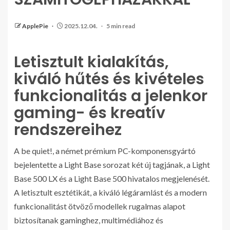
ApplePie
2025.12.04.
5 min read
Letisztult kialakítás,
kiváló hűtés és kivételes
funkcionalitás a jelenkor
gaming- és kreatív
rendszereihez
A be quiet!, a német prémium PC-komponensgyártó
bejelentette a Light Base sorozat két új tagjának, a Light
Base 500 LX és a Light Base 500 hivatalos megjelenését.
A letisztult esztétikát, a kiváló légáramlást és a modern
funkcionalitást ötvöző modellek rugalmas alapot
biztosítanak gaminghez, multimédiához és