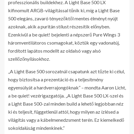
professzionális buildekhez. A Light Base 500 LX
kifinomult ARGB-világítással tűnik ki, míg a Light Base
500 elegáns, zavaró tényezőktől mentes élményt nyújt
azoknak, akik a puritán stílust részesítik előnyben.
Ezenkívül a be quiet! bejelenti a népszerű Pure Wings 3
háromventilátoros csomagokat, köztük egy vadonatúj,
fordított lapátos modellt az oldalsó vagy alsó
szellőzőnyílásokhoz.
„A Light Base 500 sorozatnál csapatunk azt tűzte ki célul,
hogy biztosítsa a prezentáció és a teljesítmény
egyensúlyát a hardverrajongóknak” – mondta Aaron Licht,
a be quiet! vezérigazgatója. „A Light Base 500 LX-szel és
a Light Base 500-zal minden build a lehető legjobban néz
ki és teljesít, függetlenül attól, hogy milyen az ízlésed a
világítás vagy a kábelmenedzsment terén. Ez kiemelkedő
sokoldalúság mindenkinek.”