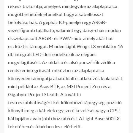
rekesz biztosítja, amelyek mindegyike az alaplaptálca
mögött érhetőek el anélkül, hogy a kábelhosszt
befolyásolnák. A gépház IO-paneljén egy ARGB-
vezérlőgomb található, valamint egy daisy-chain módon
összekapcsolt ARGB- és PWM-hub, amely akár hat
eszközt is támogat. Minden Light Wings LX ventilátor 16
db integrált LED-del rendelkezik az elegáns
megvilágításért. Az oldalsó és alsó porszűrők védik a
rendszer integritását, miközben az alaplaptálca
könnyedén támogatja a hátoldali csatlakozós kialakítást,
mint például az Asus BTF, az MSI Project Zero és a
Gigabyte Project Stealth. A további
testreszabhatóságért két különböző tápegység-pozíció
könnyíti meg a kábelek egyszerű kezelését vagy a CPU
hátlapjához való jobb hozzáférést. A Light Base 500 LX
feketében és fehérben lesz elérhető.