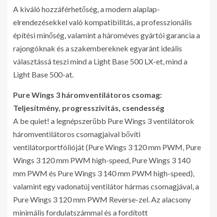
A kiváló hozzáférhetőség, a modern alaplap-
elrendezésekkel való kompatibilitás, a professzionális
építési minőség, valamint a hároméves gyártói garancia a
rajongóknak és a szakembereknek egyaránt ideális
választássá teszi mind a Light Base 500 LX-et, mind a
Light Base 500-at.
Pure Wings 3 háromventilátoros csomag:
Teljesítmény, progresszivitás, csendesség
A be quiet! a legnépszerűbb Pure Wings 3 ventilátorok
háromventilátoros csomagjaival bővíti
ventilátorportfólióját (Pure Wings 3 120 mm PWM, Pure
Wings 3 120 mm PWM high-speed, Pure Wings 3 140
mm PWM és Pure Wings 3 140 mm PWM high-speed),
valamint egy vadonatúj ventilátor hármas csomagjával, a
Pure Wings 3 120 mm PWM Reverse-zel. Az alacsony
minimális fordulatszámmal és a fordított