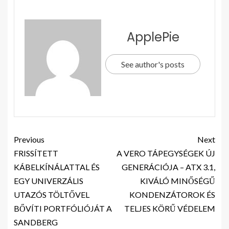
ApplePie
See author's posts
Previous
Next
FRISSÍTETT
A VERO TÁPEGYSÉGEK ÚJ
KÁBELKÍNÁLATTAL ÉS
GENERÁCIÓJA – ATX 3.1,
EGY UNIVERZÁLIS
KIVÁLÓ MINŐSÉGŰ
UTAZÓS TÖLTŐVEL
KONDENZÁTOROK ÉS
BŐVÍTI PORTFÓLIÓJÁT A
TELJES KÖRŰ VÉDELEM
SANDBERG