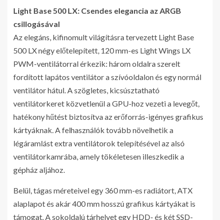
Light Base 500 LX: Csendes elegancia az ARGB
csillogásával
Az elegáns, kifinomult világításra tervezett Light Base
500 LX négy előtelepített, 120 mm-es Light Wings LX
PWM-ventilátorral érkezik: három oldalra szerelt
fordított lapátos ventilátor a szívóoldalon és egy normál
ventilátor hátul. A szögletes, kicsúsztatható
ventilátorkeret közvetlenül a GPU-hoz vezeti a levegőt,
hatékony hűtést biztosítva az erőforrás-igényes grafikus
kártyáknak. A felhasználók tovább növelhetik a
légáramlást extra ventilátorok telepítésével az alsó
ventilátorkamrába, amely tökéletesen illeszkedik a
gépház aljához.
Belül, tágas méreteivel egy 360 mm-es radiátort, ATX
alaplapot és akár 400 mm hosszú grafikus kártyákat is
támogat. A sokoldalú tárhelyet egy HDD- és két SSD-