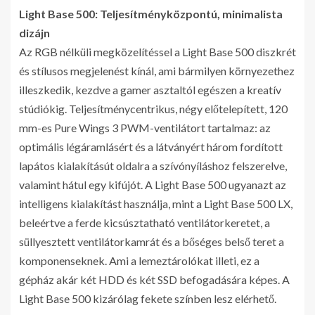
Light Base 500: Teljesítményközpontú, minimalista
dizájn
Az RGB nélküli megközelítéssel a Light Base 500 diszkrét
és stílusos megjelenést kínál, ami bármilyen környezethez
illeszkedik, kezdve a gamer asztaltól egészen a kreatív
stúdiókig. Teljesítménycentrikus, négy előtelepített, 120
mm-es Pure Wings 3 PWM-ventilátort tartalmaz: az
optimális légáramlásért és a látványért három fordított
lapátos kialakításút oldalra a szívónyíláshoz felszerelve,
valamint hátul egy kifújót. A Light Base 500 ugyanazt az
intelligens kialakítást használja, mint a Light Base 500 LX,
beleértve a ferde kicsúsztatható ventilátorkeretet, a
süllyesztett ventilátorkamrát és a bőséges belső teret a
komponenseknek. Ami a lemeztárolókat illeti, ez a
gépház akár két HDD és két SSD befogadására képes. A
Light Base 500 kizárólag fekete színben lesz elérhető.