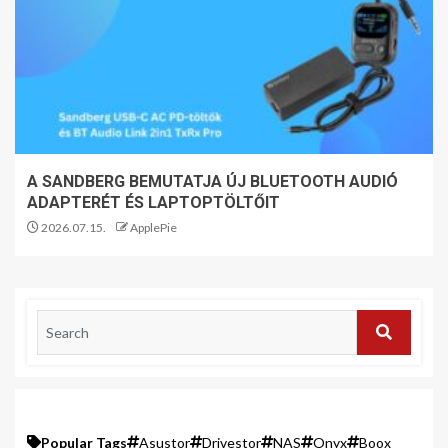
A SANDBERG BEMUTATJA ÚJ BLUETOOTH AUDIÓ
ADAPTERÉT ÉS LAPTOPTÖLTŐIT
2026.07.15.
ApplePie
Popular Tags
Asustor
Drivestor
NAS
Onyx
Boox