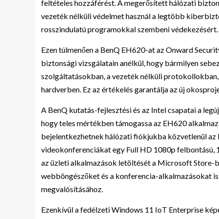
feltételes hozzáférést. A megerősített hálózati bizt
vezeték nélküli védelmet használ a legtöbb kiberbizt
rosszindulatú programokkal szembeni védekezésért.
Ezen túlmenően a BenQ EH620-at az Onward Security 
biztonsági vizsgálatain anélkül, hogy bármilyen sebez
szolgáltatásokban, a vezeték nélküli protokollokban
hardverben. Ez az értékelés garantálja az új okosproj
A BenQ kutatás-fejlesztési és az Intel csapatai a le
hogy teles mértékben támogassa az EH620 alkalmazás
bejelentkezhetnek hálózati fiókjukba közvetlenül az 
videokonferenciákat egy Full HD 1080p felbontású, 
az üzleti alkalmazások letöltését a Microsoft Store-
webböngészőket és a konferencia-alkalmazásokat is 
megvalósításához.
Ezenkívül a fedélzeti Windows 11 IoT Enterprise ké