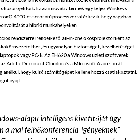
0 okosprojektort. Ez az innovatív termék egy teljes Windows
eleron® 4000-es sorozatú processzorral érkezik, hogy nagyban
ebonyolítását a hibrid munkahelyeken.
iós rendszerrel rendelkező, all-in-one okosprojektorként az
akörnyezetekhez, és ugyanolyan biztonságot, kezelhetőséget
ati laptopok vagy PC-k. Az EH620 a Windows üzleti szoftverek
dve az Adobe Document Cloudon és a Microsoft Azure-on át
anélkül, hogy külső számítógépet kellene hozzá csatlakoztatni.
got nyújt.
dows-alapú intelligens kivetítőjét úgy
jen a mai felhőkonferencia-igényeknek” –