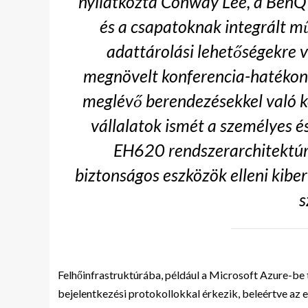
nyilatkozta Conway Lee, a BenQ
és a csapatoknak integrált m
adattárolási lehetőségekre 
megnövelt konferencia-hatékony
meglévő berendezésekkel való kom
vállalatok ismét a személyes é
EH620 rendszerarchitektúr
biztonságos eszközök elleni kib
s
Felhőinfrastruktúrába, például a Microsoft Azure-be t
bejelentkezési protokollokkal érkezik, beleértve az e