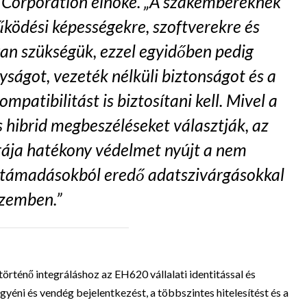
 Corporation elnöke. „A szakembereknek
űködési képességekre, szoftverekre és
van szükségük, ezzel egyidőben pedig
ságot, vezeték nélküli biztonságot és a
patibilitást is biztosítani kell. Mivel a
s hibrid megbeszéléseket választják, az
ája hatékony védelmet nyújt a nem
ertámadásokból eredő adatszivárgásokkal
zemben.”
örténő integráláshoz az EH620 vállalati identitással és
gyéni és vendég bejelentkezést, a többszintes hitelesítést és a