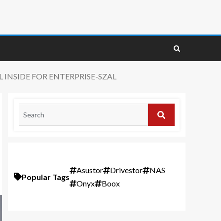
INSIDE FOR ENTERPRISE-SZAL
Asustor
Drivestor
NAS
Popular Tags
Onyx
Boox