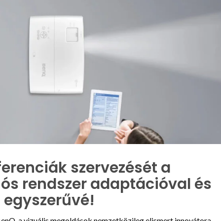
ferenciák szervezését a
s rendszer adaptációval és
i egyszerűvé!
, a vizuális megoldások nemzetközileg elismert innovátora