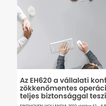
Az EH620 a vállalati kon
zökkenőmentes operáció
teljes biztonsággal tesz
EINDHOVEN, HOLLANDIA, 2022. október 12. – A BenQ