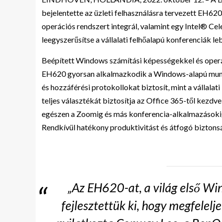
bejelentette az üzleti felhasználásra tervezett EH62
operációs rendszert integrál, valamint egy Intel® C
leegyszerűsítse a vállalati felhőalapú konferenciák l
Beépített Windows számítási képességekkel és operác
EH620 gyorsan alkalmazkodik a Windows-alapú munk
és hozzáférési protokollokat biztosít, mint a vállal
teljes választékát biztosítja az Office 365-től kez
egészen a Zoomig és más konferencia-alkalmazásokig 
Rendkívül hatékony produktivitást és átfogó biztonsá
„Az EH620-at, a világ első Win
fejlesztettük ki, hogy megfelel