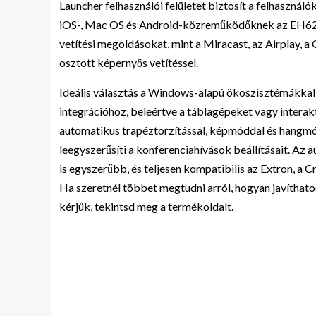
Launcher felhasználói felületet biztosít a felhasznál
iOS-, Mac OS és Android-közreműködőknek az EH620 i
vetítési megoldásokat, mint a Miracast, az Airplay, 
osztott képernyős vetítéssel.
Ideális választás a Windows-alapú ökoszisztémákkal
integrációhoz, beleértve a táblagépeket vagy interak
automatikus trapéztorzítással, képmóddal és hangmód
leegyszerűsíti a konferenciahívások beállításait. A
is egyszerűbb, és teljesen kompatibilis az Extron, a 
Ha szeretnél többet megtudni arról, hogyan javíthat
kérjük, tekintsd meg a termékoldalt.