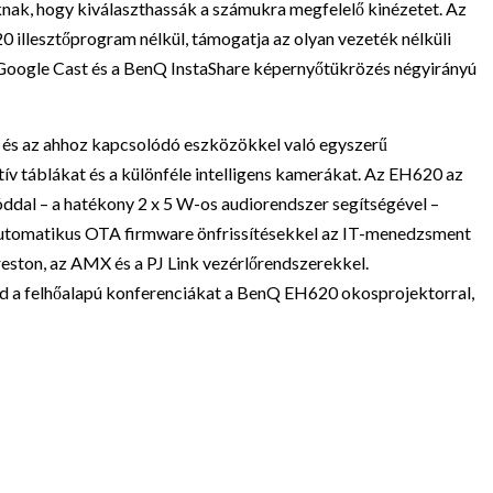
óknak, hogy kiválaszthassák a számukra megfelelő kinézetet. Az
llesztőprogram nélkül, támogatja az olyan vezeték nélküli
a Google Cast és a BenQ InstaShare képernyőtükrözés négyirányú
 és az ahhoz kapcsolódó eszközökkel való egyszerű
tív táblákat és a különféle intelligens kamerákat. Az EH620 az
dal – a hatékony 2 x 5 W-os audiorendszer segítségével –
z automatikus OTA firmware önfrissítésekkel az IT-menedzsment
Creston, az AMX és a PJ Link vezérlőrendszerekkel.
od a felhőalapú konferenciákat a BenQ EH620 okosprojektorral,