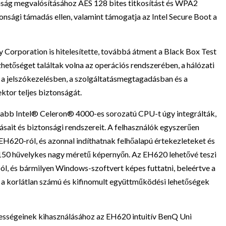
onság megvalósításához AES 128 bites titkosítást és WPA2
onsági támadás ellen, valamint támogatja az Intel Secure Boot a
Corporation is hitelesítette, továbbá átment a Black Box Test
hetőséget találtak volna az operációs rendszerében, a hálózati
, a jelszókezelésben, a szolgáltatásmegtagadásban és a
ektor teljes biztonságát.
gújabb Intel® Celeron® 4000-es sorozatú CPU-t úgy integrálták,
ait és biztonsági rendszereit. A felhasználók egyszerűen
EH620-ról, és azonnal indíthatnak felhőalapú értekezleteket és
150 hüvelykes nagy méretű képernyőn. Az EH620 lehetővé teszi
ból, és bármilyen Windows-szoftvert képes futtatni, beleértve a
a korlátlan számú és kifinomult együttműködési lehetőségek
pességeinek kihasználásához az EH620 intuitív BenQ Uni