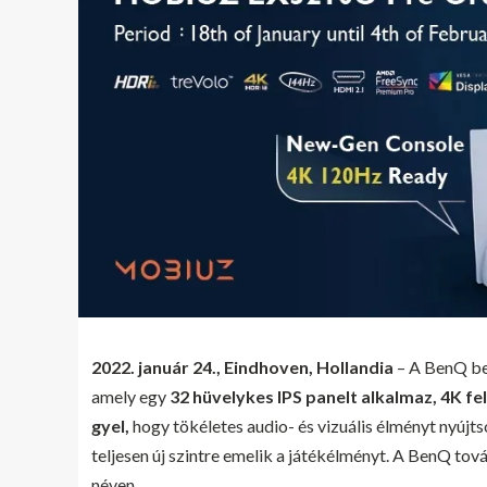
2022. január 24., Eindhoven, Hollandia
– A BenQ be
amely egy
32 hüvelykes IPS panelt alkalmaz, 4K fe
gyel,
hogy tökéletes audio- és vizuális élményt nyújts
teljesen új szintre emelik a játékélményt. A BenQ to
néven.