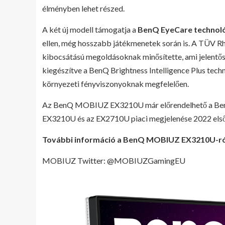
élményben lehet részed.
A két új modell támogatja a
BenQ EyeCare technoló
ellen, még hosszabb játékmenetek során is. A TÜV Rhe
kibocsátású megoldásoknak minősítette, ami jelentősen
kiegészítve a BenQ Brightness Intelligence Plus techn
környezeti fényviszonyoknak megfelelően.
Az BenQ MOBIUZ EX3210U már előrendelhető a BenQ 
EX3210U és az EX2710U piaci megjelenése 2022 els
További információ a BenQ MOBIUZ EX3210U-ró
MOBIUZ Twitter: @MOBIUZGamingEU