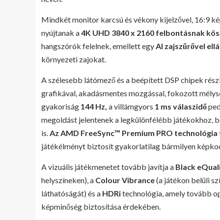
Mindkét monitor karcsú és vékony kijelzővel, 16:9 ké
nyújtanak a
4K UHD 3840 x 2160 felbontásnak kö
hangszórók felelnek, emellett egy
AI zajszűrővel el
környezeti zajokat.
A szélesebb látómező és a beépített DSP chipek részl
grafikával, akadásmentes mozgással, fokozott mélységg
gyakoriság
144 Hz,
a villámgyors
1 ms válaszidő
ped
megoldást jelentenek a legkülönfélébb játékokhoz, be
is.
Az AMD FreeSync™ Premium PRO technológia
játékélményt biztosít gyakorlatilag bármilyen képko
A vizuális játékmenetet tovább javítja a
Black eQual
helyszíneken), a
Colour Vibrance
(a játékon belüli s
láthatóságát) és a
HDRi
technológia, amely tovább opt
képminőség biztosítása érdekében.