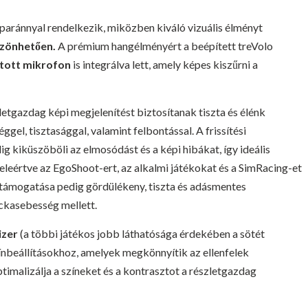
paránnyal rendelkezik, miközben kiváló vizuális élményt
szönhetően.
A prémium hangélményért a beépített treVolo
látott mikrofon
is integrálva lett, amely képes kiszűrni a
etgazdag képi megjelenítést biztosítanak tiszta és élénk
el, tisztasággal, valamint felbontással. A frissítési
ig kiküszöböli az elmosódást és a képi hibákat, így ideális
leértve az EgoShoot-ert, az alkalmi játékokat és a SimRacing-et
támogatása pedig gördülékeny, tiszta és adásmentes
ckasebesség mellett.
izer
(a többi játékos jobb láthatósága érdekében a sötét
zínbeállításokhoz, amelyek megkönnyítik az ellenfelek
imalizálja a színeket és a kontrasztot a részletgazdag