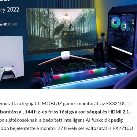
mutatta a legújabb MOBIUZ gamer monitorát, az EX3210U-t,
lbontással, 144 Hz-es frissítési gyakorisággal és HDMI 2.1-
on a játékosoknak, a beépített intelligens AI funkciók pedig
vábbá bejelentette a monitor 27 hüvelykes változatát is EX2710U