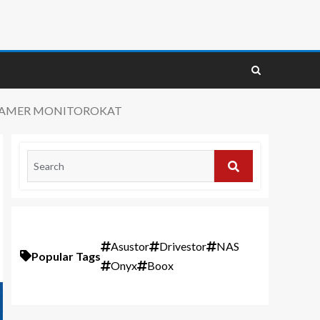
S GAMER MONITOROKAT
Asustor
Drivestor
NAS
Popular Tags
Onyx
Boox