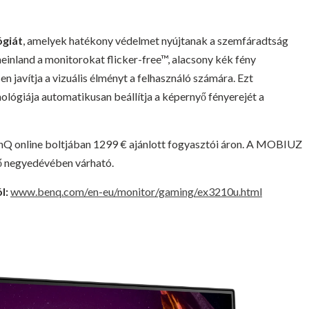
giát
, amelyek hatékony védelmet nyújtanak a szemfáradtság
inland a monitorokat flicker-free™, alacsony kék fény
 javítja a vizuális élményt a felhasználó számára. Ezt
ológiája automatikusan beállítja a képernyő fényerejét a
online boltjában 1299 € ajánlott fogyasztói áron. A MOBIUZ
ő negyedévében várható.
l:
www.benq.com/en-eu/monitor/gaming/ex3210u.html