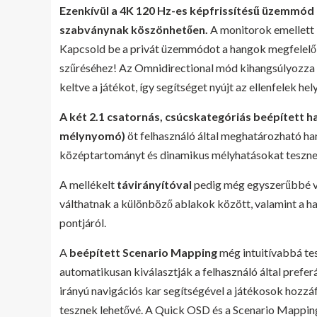
Ezenkívül a 4K 120 Hz-es képfrissítésű üzemmód 
szabványnak köszönhetően.
A monitorok emellett 
Kapcsold be a privát üzemmódot a hangok megfelelő 
szűréséhez! Az Omnidirectional mód kihangsúlyozza a
keltve a játékot, így segítséget nyújt az ellenfelek 
A két 2.1 csatornás, csúcskategóriás beépített 
mélynyomó)
öt felhasználó által meghatározható h
középtartományt és dinamikus mélyhatásokat tesznek
A mellékelt
távirányítóval
pedig még egyszerűbbé vá
válthatnak a különböző ablakok között, valamint a ha
pontjáról.
A
beépített Scenario Mapping
még intuitívabbá te
automatikusan kiválasztják a felhasználó által preferá
irányú navigációs kar segítségével a játékosok hozz
tesznek lehetővé. A Quick OSD és a Scenario Mapping