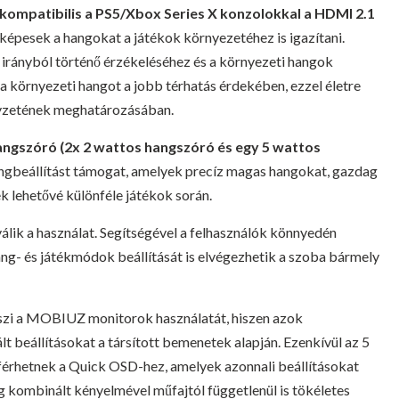
kompatibilis a PS5/Xbox Series X konzolokkal a HDMI 2.1
képesek a hangokat a játékok környezetéhez is igazítani.
irányból történő érzékeléséhez és a környezeti hangok
 környezeti hangot a jobb térhatás érdekében, ezzel életre
helyzetének meghatározásában.
hangszóró (2x 2 wattos hangszóró és egy 5 wattos
angbeállítást támogat, amelyek precíz magas hangokat, gazdag
 lehetővé különféle játékok során.
lik a használat. Segítségével a felhasználók könnyedén
ng- és játékmódok beállítását is elvégezhetik a szoba bármely
szi a MOBIUZ monitorok használatát, hiszen azok
lt beállításokat a társított bemenetek alapján. Ezenkívül az 5
áférhetnek a Quick OSD-hez, amelyek azonnali beállításokat
 kombinált kényelmével műfajtól függetlenül is tökéletes