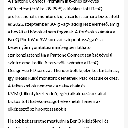
A Pantone Connect Premium ingyenes egyéves
előfizetése (értéke: 89,99 €) a kiválasztott BenQ
professzionális monitorok új vásárlói számára biztosított,
és 2023. szeptember 30-ig vagy addig lesz elérhető, amíg
a beváltási kódok el nem fogynak. A fotósok számára a
BenQ PhotoVue SW sorozat színpontossága és a
képernyőn nyomtatási minőségben látható
színkonzisztenciája a Pantone Connect segítségével új
szintre emelkedik. A tervezők számára a BenQ
DesignVue PD sorozat Thunderbolt kijelzőket tartalmaz,
így ideális külső monitorok lehetnek Mac készülékekhez.
A felhasználók nemcsak a daisy chain és
KVM (billentyűzet, videó, egér) alkalmazások által
biztosított hatékonyságot élvezhetik, hanem az
elképesztő színpontosságot is.
Ha többet szeretne megtudni a BenQ kijelzőkről, és