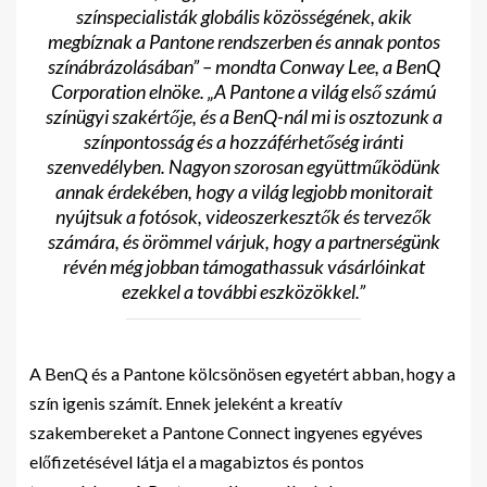
színspecialisták globális közösségének, akik
megbíznak a Pantone rendszerben és annak pontos
színábrázolásában” – mondta Conway Lee, a BenQ
Corporation elnöke. „A Pantone a világ első számú
színügyi szakértője, és a BenQ-nál mi is osztozunk a
színpontosság és a hozzáférhetőség iránti
szenvedélyben. Nagyon szorosan együttműködünk
annak érdekében, hogy a világ legjobb monitorait
nyújtsuk a fotósok, videoszerkesztők és tervezők
számára, és örömmel várjuk, hogy a partnerségünk
révén még jobban támogathassuk vásárlóinkat
ezekkel a további eszközökkel.”
A BenQ és a Pantone kölcsönösen egyetért abban, hogy a
szín igenis számít. Ennek jeleként a kreatív
szakembereket a Pantone Connect ingyenes egyéves
előfizetésével látja el a magabiztos és pontos