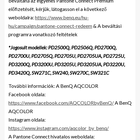
beváltaná az ingyenes Pantone Connect Premium
előfizetését, kérjük, látogasson el a következő
weboldalra:
https://www.benq.eu/hu-
hu/campaign/pantone-connect-redeem
& A beváltási
programra vonatkozó feltételek
*Jogosult modellek: PD2500Q, PD2506Q, PD2700Q,
PD2700U, PD2705Q, PD2705U, PD2705UA, PD2725U,
PD3200Q, PD3200U, PD3205U, PD3205UA, PD3220U,
PD3420Q, SW271C, SW240, SW270C, SW321C
További információk: A BenQ AQCOLOR
Facebook oldala:
https://www.facebook.com/AQCOLORbyBenQ/
A BenQ
AQCOLOR
Instagram oldala:
https://www.instagram.com/aqcolor_by_benq/
A Pantone Connect hivatalos weboldala: