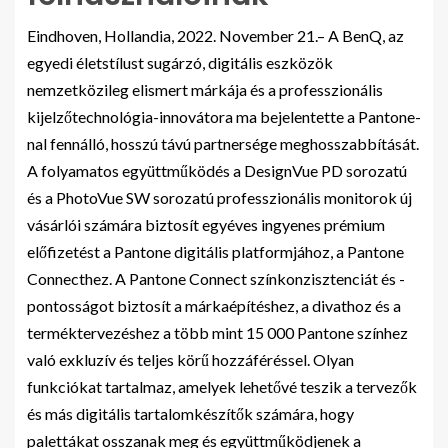
Eindhoven, Hollandia, 2022. November 21.– A BenQ, az
egyedi életstílust sugárzó, digitális eszközök
nemzetközileg elismert márkája és a professzionális
kijelzőtechnológia-innovátora ma bejelentette a Pantone-
nal fennálló, hosszú távú partnersége meghosszabbítását.
A folyamatos együttműködés a DesignVue PD sorozatú
és a PhotoVue SW sorozatú professzionális monitorok új
vásárlói számára biztosít egyéves ingyenes prémium
előfizetést a Pantone digitális platformjához, a Pantone
Connecthez. A Pantone Connect színkonzisztenciát és -
pontosságot biztosít a márkaépítéshez, a divathoz és a
terméktervezéshez a több mint 15 000 Pantone színhez
való exkluzív és teljes körű hozzáféréssel. Olyan
funkciókat tartalmaz, amelyek lehetővé teszik a tervezők
és más digitális tartalomkészítők számára, hogy
palettákat osszanak meg és együttműködjenek a