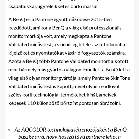
csapataikkal, ügyfeleikkel és bárki mással.
A BenQ és a Pantone együttműködése 2015-ben
kezdődött, amikor a BenQ a világ első professzionális
monitormárkája volt, amely megkapta a Pantone
Validated minősítést, a színhűség hiteles szimbólumát a
kijelzőket és nyomtatókat vásárló fogyasztók számára.
Azóta a BenQ több Pantone Validated monitort alkotott,
mint bármely más gyártó a világon. Emellett a BenQ lett a
világ első olyan monitorgyártója, amely Pantone SkinTone
Validated minősítést is kapott, mivel olyan, rendkívül
széles körű technológiai termékeket kínál, amelyek
képesek 110 különböző bőrszínt pontosan ábrázolni.
„Az AQCOLOR technológia létrehozójaként a BenQ
büszke arra, hogy hosszú távú partnere lehet a