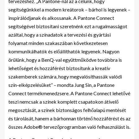
tervezéshez. „A Pantone-nál az a célunk, hogy
segítségünkkel a modern kreátorok – bárhol is legyenek –
inspirálódjanak és alkossanak. A Pantone Connect
segítségével biztosítani szeretnénk ezt a rugalmasságot
azáltal, hogy a színadatok a tervezési és gyártási
folyamat minden szakaszában következetesen
kommunikálhatók és előállíthatók legyenek. Nagyon
örülünk, hogy a BenQ-val együttműködve továbbra is
lehetőséget és hozzáférést biztosítunk a kreatív
szakemberek számára, hogy megvalósíthassák valódi
szín-elképzelésüket” – mondta Jung Sin, a Pantone
Connect termékmenedzsere. A Pantone Connect lehetővé
teszi nemcsak a színek komplett csapatokon átívelő
megosztását, a színek biztonságos felhőalapú mentését
és tárolását, hanem a bárhonnan történő hozzáférést és az
összes Adobe® tervezőprogramban való felhasználást is.