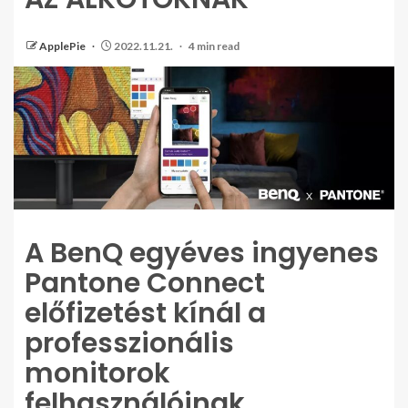
ApplePie
2022.11.21.
4 min read
A BenQ egyéves ingyenes
Pantone Connect
előfizetést kínál a
professzionális
monitorok
felhasználóinak