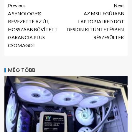
Previous
Next
A SYNOLOGY®
AZ MSI LEGÚJABB
BEVEZETTE AZ ÚJ,
LAPTOPJAI RED DOT
HOSSZABB BŐVÍTETT
DESIGN KITÜNTETÉSBEN
GARANCIA PLUS
RÉSZESÜLTEK
CSOMAGOT
MÉG TÖBB