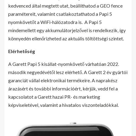
kedvenced által megtett utat, beállíthatod a GEO fence
paramétereit, valamint csatlakoztathatod a Papi 5
nyomkövetőt a WiFi-hálózatodra is. A Papi 5
mindemellett egy akkumulátorjelzővel is rendelkezik, így
könnyedén ellenőrizheted az aktuális töltöttségi szintet.
Elérhetőség
A Garett Papi 5 kisállat-nyomkövető várhatóan 2022.
második negyedévétől lesz elérhető. A Garett 2 év gyártói
garanciát vállal elektronikai termékeire. A naprakész
árazásért és további információért, kérjük, vedd fel a
kapcsolatot a Garett hazai PR- és marketing
képviseletével, valamint a hivatalos viszonteladókkal.