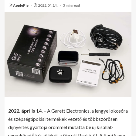
ApplePie
2022.04.14.
3 min read
2022. április 14.
– A Garett Electronics, a lengyel okosóra
és szépségápolási termékek vezető és többszörösen
díjnyertes gyártója örömmel mutatta be új kisállat-
nyomkövető készülékét, a Garett Papi 5-öt. A Papi 5 egy