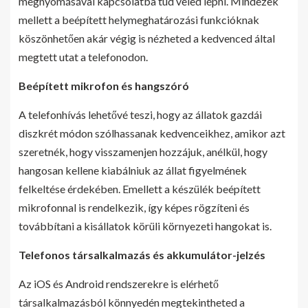
megnyomásával kapcsolatba tud veled lépni. Mindezek
mellett a beépített helymeghatározási funkcióknak
köszönhetően akár végig is nézheted a kedvenced által
megtett utat a telefonodon.
Beépített mikrofon és hangszóró
A telefonhívás lehetővé teszi, hogy az állatok gazdái
diszkrét módon szólhassanak kedvenceikhez, amikor azt
szeretnék, hogy visszamenjen hozzájuk, anélkül, hogy
hangosan kellene kiabálniuk az állat figyelmének
felkeltése érdekében. Emellett a készülék beépített
mikrofonnal is rendelkezik, így képes rögzíteni és
továbbítani a kisállatok körüli környezeti hangokat is.
Telefonos társalkalmazás és akkumulátor-jelzés
Az iOS és Android rendszerekre is elérhető
társalkalmazásból könnyedén megtekintheted a