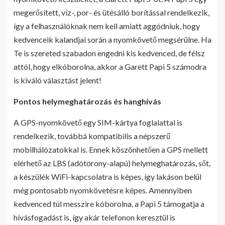
megerősített, víz-, por- és ütésálló borítással rendelkezik,
így a felhasználóknak nem kell amiatt aggódniuk, hogy
kedvenceik kalandjai során a nyomkövető megsérülne. Ha
Te is szereted szabadon engedni kis kedvenced, de félsz
attól, hogy elkóborolna, akkor a Garett Papi 5 számodra
is kiváló választást jelent!
Pontos helymeghatározás és hanghívás
A GPS-nyomkövető egy SIM-kártya foglalattal is
rendelkezik, továbbá kompatibilis a népszerű
mobilhálózatokkal is. Ennek köszönhetően a GPS mellett
elérhető az LBS (adótorony-alapú) helymeghatározás, sőt,
a készülék WiFi-kapcsolatra is képes, így lakáson belül
még pontosabb nyomkövetésre képes. Amennyiben
kedvenced túl messzire kóborolna, a Papi 5 támogatja a
hívásfogadást is, így akár telefonon keresztül is