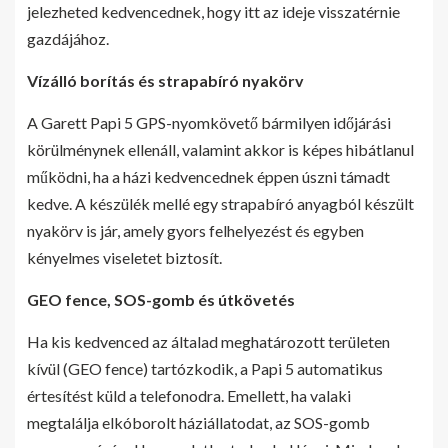
jelezheted kedvencednek, hogy itt az ideje visszatérnie
gazdájához.
Vízálló borítás és strapabíró nyakörv
A Garett Papi 5 GPS-nyomkövető bármilyen időjárási
körülménynek ellenáll, valamint akkor is képes hibátlanul
működni, ha a házi kedvencednek éppen úszni támadt
kedve. A készülék mellé egy strapabíró anyagból készült
nyakörv is jár, amely gyors felhelyezést és egyben
kényelmes viseletet biztosít.
GEO fence, SOS-gomb és útkövetés
Ha kis kedvenced az általad meghatározott területen
kívül (GEO fence) tartózkodik, a Papi 5 automatikus
értesítést küld a telefonodra. Emellett, ha valaki
megtalálja elkóborolt háziállatodat, az SOS-gomb