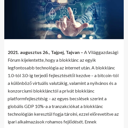
2021. augusztus 26., Tajpej, Tajvan –
A Világgazdasági
Fórum kijelentette, hogy a blokklánc az egyik
legfontosabb technológia az internet után. A blokklánc
1.0-tól 3.0-ig terjedő fejlesztésétől kezdve – a bitcoin-tól
a különböző virtuális valutákig, valamint a nyilvános és a
konzorciumi blokklánctól a privát blokklánc
platformfejlesztésig – az egyes becslések szerint a
globális GDP 10%-a a tranzakciókat a blokklánc
technológián keresztül fogja tárolni, ezzel előrevetítve az
ipari alkalmazások rohamos fejlődését. Ennek