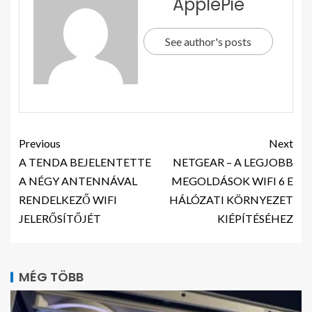
ApplePie
See author's posts
Previous
Next
A TENDA BEJELENTETTE
NETGEAR – A LEGJOBB
A NÉGY ANTENNÁVAL
MEGOLDÁSOK WIFI 6 E
RENDELKEZŐ WIFI
HÁLÓZATI KÖRNYEZET
JELERŐSÍTŐJÉT
KIÉPÍTÉSÉHEZ
MÉG TÖBB