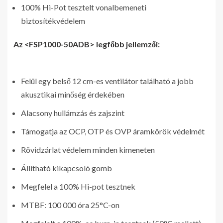
100% Hi-Pot tesztelt vonalbemeneti
biztosítékvédelem
Az <FSP1000-50ADB> legfőbb jellemzői:
Felül egy belső 12 cm-es ventilátor található a jobb
akusztikai minőség érdekében
Alacsony hullámzás és zajszint
Támogatja az OCP, OTP és OVP áramkörök védelmét
Rövidzárlat védelem minden kimeneten
Állítható kikapcsoló gomb
Megfelel a 100% Hi-pot tesztnek
MTBF: 100 000 óra 25°C-on