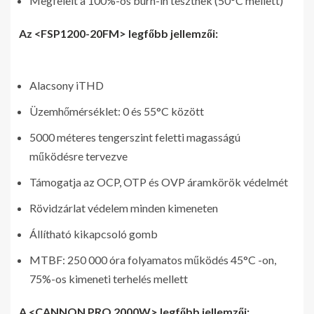
Megfelelt a 100%-os burn-in tesztnek (50°C mellett)
Az <FSP1200-20FM> legfőbb jellemzői:
Alacsony iTHD
Üzemhőmérséklet: 0 és 55°C között
5000 méteres tengerszint feletti magasságú
működésre tervezve
Támogatja az OCP, OTP és OVP áramkörök védelmét
Rövidzárlat védelem minden kimeneten
Állítható kikapcsoló gomb
MTBF: 250 000 óra folyamatos működés 45°C -on,
75%-os kimeneti terhelés mellett
A <CANNON PRO 2000W> legfőbb jellemzői: