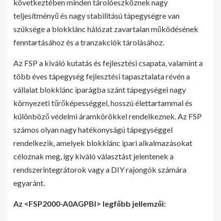
következtében minden tárolóeszköznek nagy
teljesítményű és nagy stabilitású tápegységre van
szüksége a blokklánc hálózat zavartalan működésének
fenntartásához és a tranzakciók tárolásához.
Az FSP a kiváló kutatás és fejlesztési csapata, valamint a
több éves tápegység fejlesztési tapasztalata révén a
vállalat blokklánc iparágba szánt tápegységei nagy
környezeti tűrőképességgel, hosszú élettartammal és
különböző védelmi áramkörökkel rendelkeznek. Az FSP
számos olyan nagy hatékonyságú tápegységgel
rendelkezik, amelyek blokklánc ipari alkalmazásokat
céloznak meg, így kiváló választást jelentenek a
rendszerintegrátorok vagy a DIY rajongók számára
egyaránt.
Az <FSP2000-A0AGPBI> legfőbb jellemzői: