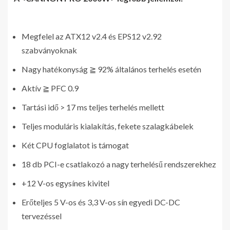
Megfelel az ATX12 v2.4 és EPS12 v2.92
szabványoknak
Nagy hatékonyság ≧ 92% általános terhelés esetén
Aktív ≧ PFC 0.9
Tartási idő > 17 ms teljes terhelés mellett
Teljes moduláris kialakítás, fekete szalagkábelek
Két CPU foglalatot is támogat
18 db PCI-e csatlakozó a nagy terhelésű rendszerekhez
+12 V-os egysínes kivitel
Erőteljes 5 V-os és 3,3 V-os sín egyedi DC-DC
tervezéssel