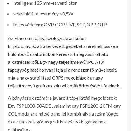
Intelligens 135 mm-es ventilátor
Készenléti teljesítmény <0,5W
Teljes védelem: OVP, OCP, UVP, SCP, OPP, OTP
Az Ethereum bányászok gyakran külön
kriptobányászatra tervezett gépeket szerelnek össze a
különböző csatornákon keresztül megvásárolható
alkatrészekből. Egy nagy teljesítményű IPC ATX
tápegység hatékonyan látja el a rendszer fő műveleteit,
míg a nagy stabilitású CRPS megoldások a nagy
teljesítményű grafikus kártyák működtetéséért felelnek.
A bányászok számára javasolt tápellátási megoldások:
Egy FSP1000-50ADB, valamint egy FSP1200-20FM egy
CC1 moduláris hátsó panellel kombinálva a számítógép
és a csúcskategóriás grafikus kártyák igényeinek
ellátásához.