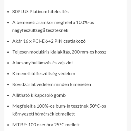
80PLUS Platinum hitelesítés
A bemeneti áramkör megfelel a 100%-os
nagyfeszültségű teszteknek
Akár 16 x PCI-E 6+2 PIN csatlakozó
Teljesen moduláris kialakítás, 200 mm-es hossz
Alacsony hullámzás és zajszint
Kimeneti túlfeszültség védelem
Rövidzárlat védelem minden kimeneten
Állítható kikapcsoló gomb
Megfelelt a 100%-os burn-in tesztnek 50°C-os
környezeti hőmérséklet mellett
MTBF: 100 ezer óra 25°C mellett