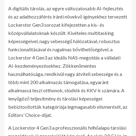
A digitális tárolás, az egyre változatosabb AI-fejlesztés
és az adathozzáférés iránti növekvő igényekhez tervezett
Lockerstor Gen3 sorozat kifejezetten a kis- és
középvállalatoknak készült. Kivételes multitasking
képességeivel, nagy sebességű hálózatával, robusztus
funkcionalitásával és rugalmas bővíthetőségével, a
Lockerstor 4 Gen3 az ideális NAS-megoldás a vállalati
AI-kezdeményezésekhez. Zökkenőmentes
használhatósága, rendkívül nagy átviteli sebessége és a
több mint 200 alkalmazás támogatása, egyaránt
alkalmassá teszi otthonok, stúdiók és KKV-k számára. A
lenyűgöző teljesítmény és tárolási képességei
bebiztosították kategóriája legmagasabb elismerését, az
Editors’ Choice-díjat.
A Lockerstor 4 Gen3 a professzionális felhőalapú tárolási
megoldások új generációját képviseli. Az akár 3,8 GHz-ig