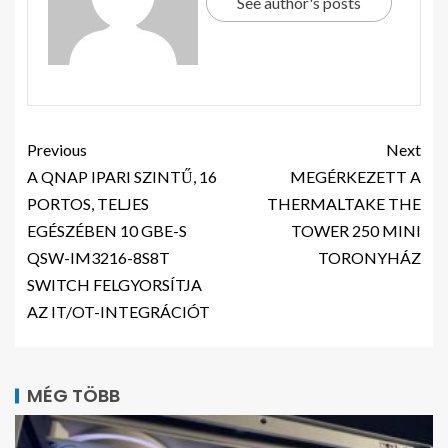
See author's posts
Previous
Next
A QNAP IPARI SZINTŰ, 16
MEGÉRKEZETT A
PORTOS, TELJES
THERMALTAKE THE
EGÉSZÉBEN 10 GBE-S
TOWER 250 MINI
QSW-IM3216-8S8T
TORONYHÁZ
SWITCH FELGYORSÍTJA
AZ IT/OT-INTEGRÁCIÓT
MÉG TÖBB