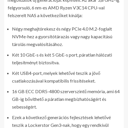
felgyorsuló, 6 nm-es AMD Ryzen V3C14 CPU-val
felszerelt NAS a következőket kínálja:
Négy meghajtórekesz és négy PCIe 4.0 M.2-foglalt
NVMe-hez a gyorsítótárazás vagy nagy kapacitású
tárolás megvalósításához.
Két 10 GbE-s és két 5 GbE-s port, páratlan hálózati
teljesítményt biztosítva.
Két USB4-port, melyek lehetővé teszik a jövő
csatlakozásával kompatibilis frissítéseket.
16 GB ECC DDR5-4800 szerverszintű memória, ami 64
GB-ig bővíthető a páratlan megbízhatóságért és
sebességért.
Ezek a következő generációs fejlesztések lehetővé
teszik a Lockerstor Gen3-nak, hogy egy rendkívül