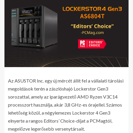
Az ASUSTOR Inc. egy új mércét állít fel a vállalati tárolási
megoldások terén a zászlóshajó Lockerstor Gen3
sorozattal, amely az iparágvezető AMD Ryzen V3C14
processzort használja, akár 3,8 GHz-es órajellel. Számos
lehetőség közül, a négylemezes Lockerstor 4 Gen3
elnyerte a rangos Editors’ Choice-díjat a PCMagtól,
megelőzve legerősebb versenytársait.