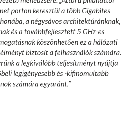
net porton keresztül a több Gigabites
tthonába, a négysávos architektúránknak,
nak és a továbbfejlesztett 5 GHz-es
ámogatásnak köszönhetően ez a hálózati
ményt biztosít a felhasználók számára.
rünk a legkiválóbb teljesítményt nyújtja
beli legigényesebb és -kifinomultabb
honok számára egyaránt.”