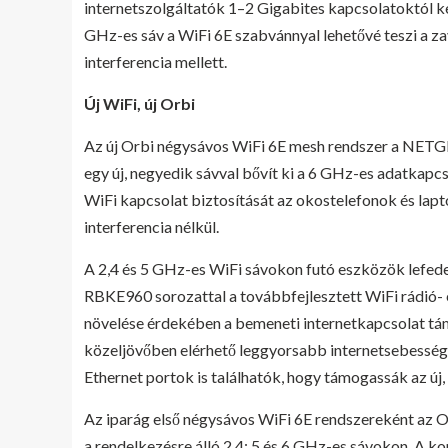
internetszolgáltatók 1–2 Gigabites kapcsolatoktól 
GHz-es sáv a WiFi 6E szabvánnyal lehetővé teszi a za
interferencia mellett.
Új WiFi, új Orbi
Az új Orbi négysávos WiFi 6E mesh rendszer a NET
egy új, negyedik sávval bővít ki a 6 GHz-es adatkapcs
WiFi kapcsolat biztosítását az okostelefonok és la
interferencia nélkül.
A 2,4 és 5 GHz-es WiFi sávokon futó eszközök lefedet
RBKE960 sorozattal a továbbfejlesztett WiFi rádió- 
növelése érdekében a bemeneti internetkapcsolat támo
közeljövőben elérhető leggyorsabb internetsebességn
Ethernet portok is találhatók, hogy támogassák az új
Az iparág első négysávos WiFi 6E rendszereként az 
a rendelkezésre álló 2,4; 5 és 6 GHz-es sávokon. A