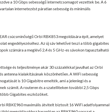
kezdve a 10 Gbps sebességű internetcsomagot vezettek be. A 6
vartalan internetezést páratlan sebesség és minimális
GEAR csúcsminőségű Orbi RBK853 megoldására épít, amelyet
olat engedélyezéséhez. Az új sáv lehetővé teszi a több gigabites
ptopok számára a meglévő 2,4 és 5 GHz-es sávokon tapasztalható
tsége és teljesítménye akár 30 százalékkal javulhat az Orbi
és antenna kialakításának köszönhetően. A WiFi sebesség
gatását is 10 Gigabitre emelték, ami a jelenlegi és a
ek számít. A routeren és a szatelliteken további 2,5 Gbps
, több Gigabites eszközöket.
Orbi RBKE960 maximális átvitelt biztosít 16 WiFi adatfolyammal
 korábbi megoldásokhoz hasonlóan az RBKE960 sorozat a