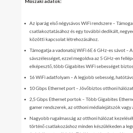
Műszaki adatok:
Az iparág első négysávos WiFi rendszere – Támogatj
csatlakoztatásához és egy további dedikált, negyedi
közötti kapcsolat létrehozásához.
Támogatja a vadonatúj WiFi 6E 6 GHz-es sávot – A
sávszélességet, ezzel megoldva az 5 GHz-en fellép
elképesztő, több Gigabites WiFi sebességet biztos
16 WiFi adatfolyam – A legjobb sebesség, hatótávo
10 Gbps Ethernet port – Jövőbiztos otthoni hálóza
2,5 Gbps Ethernet portok – Több Gigabites Etherne
gamer rendszerek, az otthoni médialejátszók vagy 
Nagyobb rugalmasság az otthoni hálózat kezeléséh
történő csatlakozáshoz minden készülékeden a le