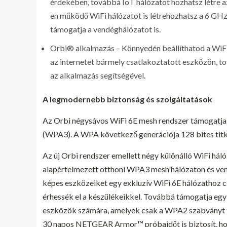
érdekében, továbbá IoT hálózatot hozhatsz létre a
en működő WiFi hálózatot is létrehozhatsz a 6 GH
támogatja a vendéghálózatot is.
Orbi® alkalmazás – Könnyedén beállíthatod a WiFi 
az internetet bármely csatlakoztatott eszközön, t
az alkalmazás segítségével.
A legmodernebb biztonság és szolgáltatások
Az Orbi négysávos WiFi 6E mesh rendszer támogatja 
(WPA3). A WPA következő generációja 128 bites titkos
Az új Orbi rendszer emellett négy különálló WiFi hál
alapértelmezett otthoni WPA3 mesh hálózaton és vend
képes eszközeiket egy exkluzív WiFi 6E hálózathoz cs
érhessék el a készülékeikkel. Továbbá támogatja egy 
eszközök számára, amelyek csak a WPA2 szabványt t
30 napos NETGEAR Armor™ próbaidőt is biztosít, hog