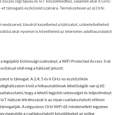
z összes régi típusú és IoT készülékedhez, valamint akár 6 GHz-
z-et támogató eszközeid számára. Természetesen az új Orbi
rendszered, távolról kezelheted a hálózatot, szüneteltetheted
ovábbá akár nyomon is követheted az internetes adathasználatot
a legújabb biztonsági szabványt, a WiFi Protected Access 3-at
ítással védi meg a hálózati jelszót.
ózatot is támogat. A 2,4; 5 és 6 GHz-es eszközökön
éghálózaton kívül a felhasználóknak lehetőségük van új 6E-
atlakoztatni, hogy a lehető legjobb sebességet és teljesítményt
IoT hálózat létrehozását is az olyan csatlakoztatott otthoni
ámogatják. A négysávos Orbi WiFi 6E mindemellett ingyenes
y megvédje a csatlakoztatott készülékeket az online