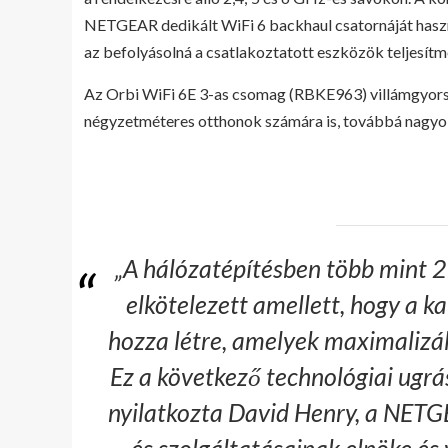
NETGEAR dedikált WiFi 6 backhaul csatornáját használ
az befolyásolná a csatlakoztatott eszközök teljesítm
Az Orbi WiFi 6E 3-as csomag (RBKE963) villámgyors, f
négyzetméteres otthonok számára is, továbbá nagyob
„A hálózatépítésben több mint 
elkötelezett amellett, hogy a 
hozza létre, amelyek maximalizál
Ez a következő technológiai ugrás
nyilatkozta David Henry, a NETG
és szolgáltatásainak elnöke és 