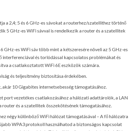
a a 2,4; 5 és 6 GHz-es sávokat a routerhez/szatellithez történő
k 5 GHz-es WiFi sávval is rendelkezik a router és a szatellitek
 6 GHz-es WiFi sáv több mint a kétszeresére növeli az 5 GHz-es
ő interferenciával és torlódással kapcsolatos problémákat és
ítva a csatlakoztatott WiFi 6E eszközök számára.
lság és teljesítmény biztosítása érdekében.
t, akár 10 Gigabites internetsebesség támogatásához.
t port vezetékes csatlakozásához a hálózati adattárolók, a LAN
a router és a szatellitek összekötésének támogatásához.
ez négy különböző WiFi hálózat támogatásával – A fő hálózatra
gújabb WPA3 protokoll használhatod a biztonságos kapcsolat