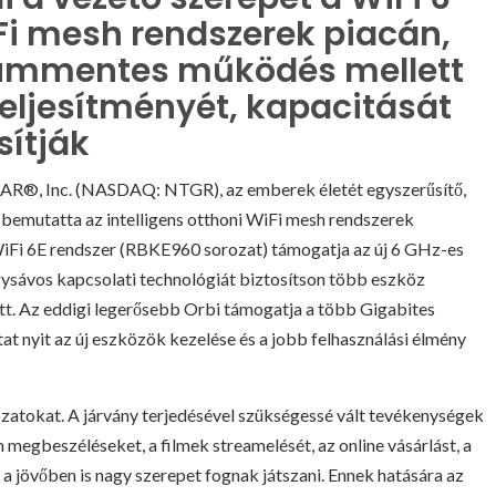
Fi mesh rendszerek piacán,
ummentes működés mellett
teljesítményét, kapacitását
sítják
®, Inc. (NASDAQ: NTGR), az emberek életét egyszerűsítő,
 bemutatta az intelligens otthoni WiFi mesh rendszerek
iFi 6E rendszer (RBKE960 sorozat) támogatja az új 6 GHz-es
ysávos kapcsolati technológiát biztosítson több eszköz
ett. Az eddigi legerősebb Orbi támogatja a több Gigabites
tat nyit az új eszközök kezelése és a jobb felhasználási élmény
lózatokat. A járvány terjedésével szükségessé vált tevékenységek
 megbeszéléseket, a filmek streamelését, az online vásárlást, a
– a jövőben is nagy szerepet fognak játszani. Ennek hatására az