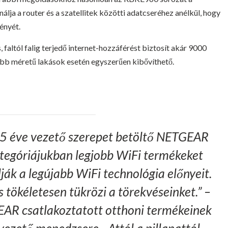
ja a router és a szatellitek közötti adatcseréhez anélkül, hogy
ényét.
altól falig terjedő internet-hozzáférést biztosít akár 9000
b méretű lakások esetén egyszerűen kibővíthető.
25 éve vezető szerepet betöltő NETGEAR
kategóriájukban legjobb WiFi termékeket
ják a legújabb WiFi technológia előnyeit.
 tökéletesen tükrözi a törekvéseinket.” –
EAR csatlakoztatott otthoni termékeinek
vezető menedzsere. „Attól a pillanattól