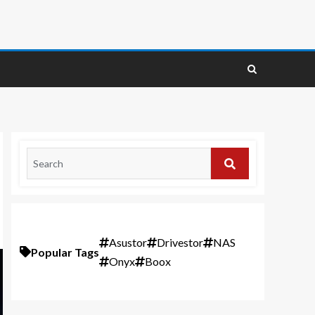
Asustor
Drivestor
NAS
Popular Tags
Onyx
Boox