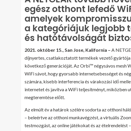
egész otthont lefedő Wi
amelyek kompromissz
a kategóriájuk legjobb 
és hatótávolságát bizto
2021. október 15.,
San Jose, Kalifornia –
A NETGEAR
díjnyertes, csatlakoztatott termékek vezető gyártója
következő generációját. Az Orbi™ négysávos mesh W
WiFi sávot, hogy gyorsabb internetsebességet és nég
számára, kisebb interferencia és várakozási idő mell
internetet és javítva a WiFi teljesítményt, miközben u
megteremtése előtt.
Az elmúlt év a határok szélére sodorta az otthoni há
– beleértve az otthoni munkavégzést, a virtuális Zoom
testmozgást, az online játékokat és az ételrendelést 