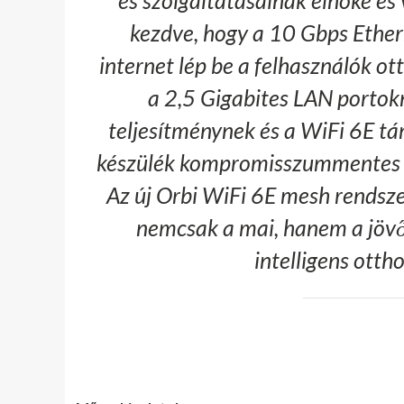
kezdve, hogy a 10 Gbps Ether
internet lép be a felhasználók o
a 2,5 Gigabites LAN portok
teljesítménynek és a WiFi 6E t
készülék kompromisszummentes él
Az új Orbi WiFi 6E mesh rendsze
nemcsak a mai, hanem a jövő
intelligens ott