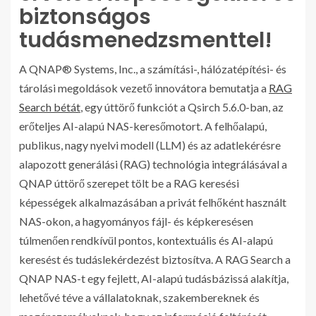
biztonságos
tudásmenedzsmenttel!
A QNAP® Systems, Inc., a számítási-, hálózatépítési- és
tárolási megoldások vezető innovátora bemutatja a
RAG
Search bétát
, egy úttörő funkciót a Qsirch 5.6.0-ban, az
erőteljes AI-alapú NAS-keresőmotort. A felhőalapú,
publikus, nagy nyelvi modell (LLM) és az adatlekérésre
alapozott generálási (RAG) technológia integrálásával a
QNAP úttörő szerepet tölt be a RAG keresési
képességek alkalmazásában a privát felhőként használt
NAS-okon, a hagyományos fájl- és képkeresésen
túlmenően rendkívül pontos, kontextuális és AI-alapú
keresést és tudáslekérdezést biztosítva. A RAG Search a
QNAP NAS-t egy fejlett, AI-alapú tudásbázissá alakítja,
lehetővé téve a vállalatoknak, szakembereknek és