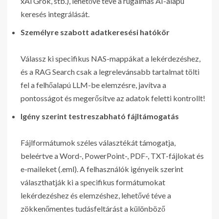
xAi Grok, stb.), lehetővé téve a rugalmas AI-alapú
keresés integrálását.
Személyre szabott adatkeresési hatókör
Válassz ki specifikus NAS-mappákat a lekérdezéshez,
és a RAG Search csak a legrelevánsabb tartalmat tölti
fel a felhőalapú LLM-be elemzésre, javítva a
pontosságot és megerősítve az adatok feletti kontrollt!
Igény szerint testreszabható fájltámogatás
Fájlformátumok széles választékát támogatja,
beleértve a Word-, PowerPoint-, PDF-, TXT-fájlokat és
e-maileket (.eml). A felhasználók igényeik szerint
választhatják ki a specifikus formátumokat
lekérdezéshez és elemzéshez, lehetővé téve a
zökkenőmentes tudásfeltárást a különböző