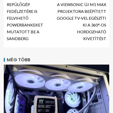
REPÜLŐGÉP
A VIEWSONIC ÚJ M1 MAX
FEDÉLZETÉRE IS
PROJEKTORA BEÉPÍTETT
FELVIHETŐ
GOOGLE TV-VEL EGÉSZÍTI
POWERBANKEKET
KI A 360°-OS
MUTATOTT BE A
HORDOZHATÓ
SANDBERG
KIVETÍTÉST
MÉG TÖBB