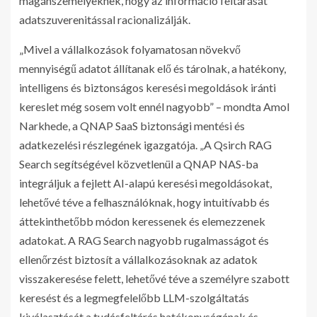
magánszemélyeknek, hogy az információ feltárását
adatszuverenitással racionalizálják.
„Mivel a vállalkozások folyamatosan növekvő
mennyiségű adatot állítanak elő és tárolnak, a hatékony,
intelligens és biztonságos keresési megoldások iránti
kereslet még sosem volt ennél nagyobb” – mondta Amol
Narkhede, a QNAP SaaS biztonsági mentési és
adatkezelési részlegének igazgatója. „A Qsirch RAG
Search segítségével közvetlenül a QNAP NAS-ba
integráljuk a fejlett AI-alapú keresési megoldásokat,
lehetővé téve a felhasználóknak, hogy intuitívabb és
áttekinthetőbb módon keressenek és elemezzenek
adatokat. A RAG Search nagyobb rugalmasságot és
ellenőrzést biztosít a vállalkozásoknak az adatok
visszakeresése felett, lehetővé téve a személyre szabott
keresést és a legmegfelelőbb LLM-szolgáltatás
kiválasztását a tudásfeltárás hatékonyságának és