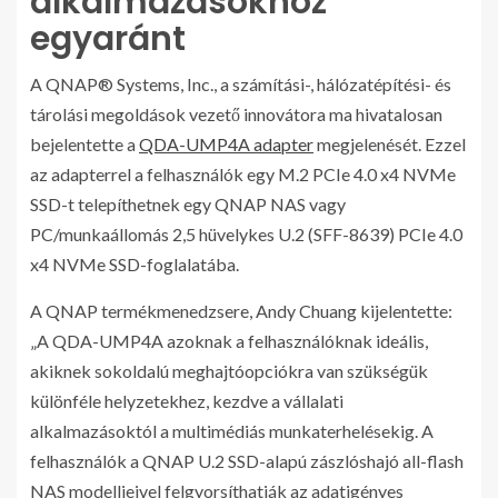
alkalmazásokhoz
egyaránt
A QNAP® Systems, Inc., a számítási-, hálózatépítési- és
tárolási megoldások vezető innovátora ma hivatalosan
bejelentette a
QDA-UMP4A adapter
megjelenését. Ezzel
az adapterrel a felhasználók egy M.2 PCIe 4.0 x4 NVMe
SSD-t telepíthetnek egy QNAP NAS vagy
PC/munkaállomás 2,5 hüvelykes U.2 (SFF-8639) PCIe 4.0
x4 NVMe SSD-foglalatába.
A QNAP termékmenedzsere, Andy Chuang kijelentette:
„A QDA-UMP4A azoknak a felhasználóknak ideális,
akiknek sokoldalú meghajtóopciókra van szükségük
különféle helyzetekhez, kezdve a vállalati
alkalmazásoktól a multimédiás munkaterhelésekig. A
felhasználók a QNAP U.2 SSD-alapú zászlóshajó all-flash
NAS modelljeivel felgyorsíthatják az adatigényes