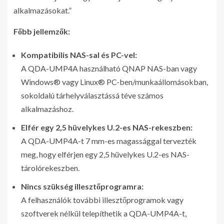
alkalmazásokat.”
Főbb jellemzők:
Kompatibilis NAS-sal és PC-vel:
A QDA-UMP4A használható QNAP NAS-ban vagy
Windows® vagy Linux® PC-ben/munkaállomásokban,
sokoldalú tárhelyválasztássá téve számos
alkalmazáshoz.
Elfér egy 2,5 hüvelykes U.2-es NAS-rekeszben:
A QDA-UMP4A-t 7 mm-es magassággal tervezték
meg, hogy elférjen egy 2,5 hüvelykes U.2-es NAS-
tárolórekeszben.
Nincs szükség illesztőprogramra:
A felhasználók további illesztőprogramok vagy
szoftverek nélkül telepíthetik a QDA-UMP4A-t,