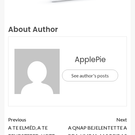
About Author
ApplePie
See author's posts
Previous
Next
A TE ELMÉD, A TE
A QNAP BEJELENTETTE A