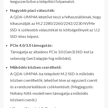
leegyszerűsítve a telepítési folyamatot.
Nagyobb piaci választék:
A QDA-UMP4A lehetővé teszi a felhasználóknak, hogy
kihasználják az M.2 2280/2260/2242/2230 NVMe
SSD-k szélesebb választékát és költségelőnyeit az U.2
SSD-khez képest.
PCIe 4.0/3.0 támogatás:
Támogatja az általános PCIe 3.0 (Gen3) SSD-ket (a
sebesség Gen3 alapján fog működni).
Működés közben cserélhető:
A QDA-UMP4A-ba telepített M.2 SSD-k működés
közben cserélhetők, lehetővé téve az egyszerű cserét
és a rendszerleállások csökkentését. (Megjegyzés:
Néhány NAS-modell nem támogatja a működés
közbeni cserét.)