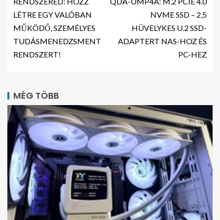
RENDSZERED: HOZZ
QDA-UMP4A: M.2 PCIE 4.0
LÉTRE EGY VALÓBAN
NVME SSD – 2,5
MŰKÖDŐ, SZEMÉLYES
HÜVELYKES U.2 SSD-
TUDÁSMENEDZSMENT
ADAPTERT NAS-HOZ ÉS
RENDSZERT!
PC-HEZ
MÉG TÖBB