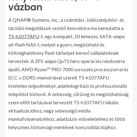
vázban
A QNAP® Systems, Inc., a számítási-, hálózatépítési- és
tárolási megoldások vezető innovátora ma bemutatta a
TS-h1077AFU
-t, egy kompakt, 10 lemezes, SATA-alapú
all-flash NAS-t, melyet a gyors, megbízható és
költséghatékony flash tárhelyet kereső vállalatoknak
terveztek. A ZFS-alapú QuTS hero operációs rendszerre
épülő, AMD Ryzen™ PRO 7000 sorozatú processzorral és
ECC-s DDR5-memóriával szerelt TS-h1077AFU
kivételes teljesítményt, adatintegritást és professzionális
telepítést biztosít. A sebesség, sűrűség és megbízhatóság
szem előtt tartásával tervezett TS-h1077AFU ideális
virtualizációhoz, nagy sebességű média
munkafolyamatokhoz, adatbázis-műveletekhez és több
helyszínes biztonsági mentések konszolidációjához.