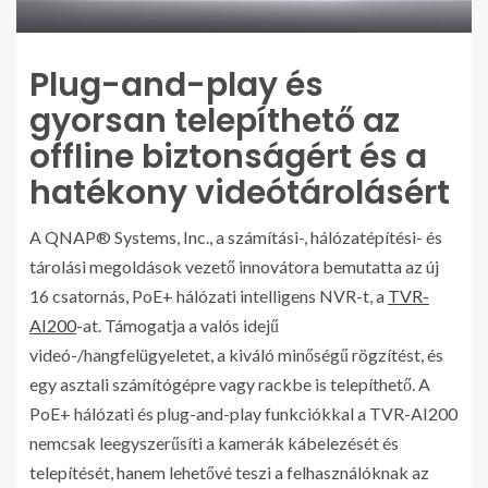
Plug-and-play és
gyorsan telepíthető az
offline biztonságért és a
hatékony videótárolásért
A QNAP® Systems, Inc., a számítási-, hálózatépítési- és
tárolási megoldások vezető innovátora bemutatta az új
16 csatornás, PoE+ hálózati intelligens NVR-t, a
TVR-
AI200
-at. Támogatja a valós idejű
videó-/hangfelügyeletet, a kiváló minőségű rögzítést, és
egy asztali számítógépre vagy rackbe is telepíthető. A
PoE+ hálózati és plug-and-play funkciókkal a TVR-AI200
nemcsak leegyszerűsíti a kamerák kábelezését és
telepítését, hanem lehetővé teszi a felhasználóknak az