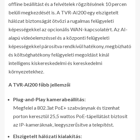
offline beállítást és a felvételek rögzítésének 10 percen
belüli megkezdését is. A TVR-AI200 egy elszigetelt
hálózat biztonságát ötvözi a rugalmas felügyeleti
képességekkel az opcionális WAN-kapcsolatért. Az AI-
alapú videóelemzéssel és a központi felügyeleti
képességekkel párosítva rendkívül hatékony, megbízható
és költséghatékony felügyeleti megoldást kínál
intelligens kiskereskedelmi és kereskedelmi
környezetekhez.
A TVR-AI200 főbb jellemzői
Plug-and-Play kamerabeállítás:
Megfelel a 802.3at PoE+ szabványnak és tizenhat
porton keresztül 25,5 wattos PoE-tápellátást biztosít
az IP-kameráknak, leegyszerűsítve a telepítést.
Elszigetelt hálózati kialakítás: