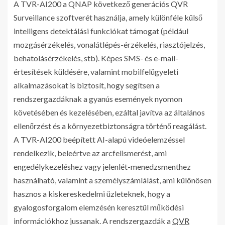
A TVR-AI200 a QNAP következő generációs QVR
Surveillance szoftverét használja, amely különféle külső
intelligens detektálási funkciókat támogat (például
mozgásérzékelés, vonalátlépés-érzékelés, riasztójelzés,
behatolásérzékelés, stb). Képes SMS- és e-mail-
értesítések küldésére, valamint mobilfelügyeleti
alkalmazásokat is biztosít, hogy segítsen a
rendszergazdáknak a gyanús események nyomon
követésében és kezelésében, ezáltal javítva az általános
ellenőrzést és a környezetbiztonságra történő reagálást.
A TVR-AI200 beépített AI-alapú videóelemzéssel
rendelkezik, beleértve az arcfelismerést, ami
engedélykezeléshez vagy jelenlét-menedzsmenthez
használható, valamint a személyszámlálást, ami különösen
hasznos a kiskereskedelmi üzleteknek, hogy a
gyalogosforgalom elemzésén keresztül működési
információkhoz jussanak. A rendszergazdák a
QVR