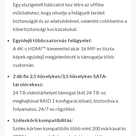
Egy elszigetelt hálózatot hoz létre az offline
működéshez, hogy növelje a felügyelt terület
biztonságát és az adatvédelmet, valamint csökkentse a
kiberbiztonsági kockázatokat.
Egyidejű többcsatornás felügyelet:
A 4K-s HDMI™-kimenettel akár 16 MP-es tiszta
képek egyidejű megjelenítését is támogatja több
csatornán.
2 db fix 2,5 hüvelykes/3,5 hüvelykes SATA-
tárolórekesz:
24 TB videótárhelyet támogat (két 24 TB-os
meghajtóval RAID 1 konfigurációban), biztosítva a
folyamatos, 24/7-es rögzítést.
Széleskörű kompatibilitás:
Széles körben kompatibilis több mint 200 márkával és