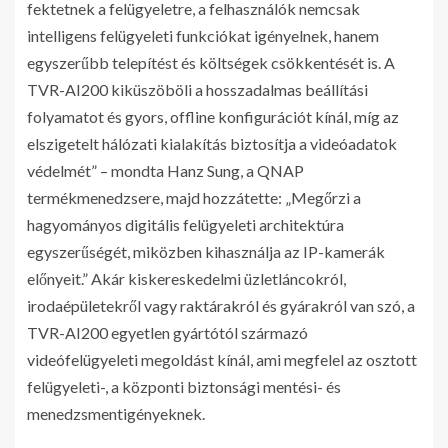
fektetnek a felügyeletre, a felhasználók nemcsak
intelligens felügyeleti funkciókat igényelnek, hanem
egyszerűbb telepítést és költségek csökkentését is. A
TVR-AI200 kiküszöböli a hosszadalmas beállítási
folyamatot és gyors, offline konfigurációt kínál, míg az
elszigetelt hálózati kialakítás biztosítja a videóadatok
védelmét” – mondta Hanz Sung, a QNAP
termékmenedzsere, majd hozzátette: „Megőrzi a
hagyományos digitális felügyeleti architektúra
egyszerűségét, miközben kihasználja az IP-kamerák
előnyeit.” Akár kiskereskedelmi üzletláncokról,
irodaépületekről vagy raktárakról és gyárakról van szó, a
TVR-AI200 egyetlen gyártótól származó
videófelügyeleti megoldást kínál, ami megfelel az osztott
felügyeleti-, a központi biztonsági mentési- és
menedzsmentigényeknek.