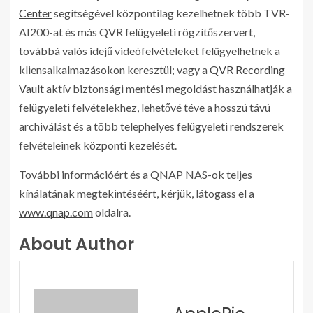
Center
segítségével központilag kezelhetnek több TVR-
AI200-at és más QVR felügyeleti rögzítőszervert,
továbbá valós idejű videófelvételeket felügyelhetnek a
kliensalkalmazásokon keresztül; vagy a
QVR Recording
Vault
aktív biztonsági mentési megoldást használhatják a
felügyeleti felvételekhez, lehetővé téve a hosszú távú
archiválást és a több telephelyes felügyeleti rendszerek
felvételeinek központi kezelését.
További információért és a QNAP NAS-ok teljes
kínálatának megtekintéséért, kérjük, látogass el a
www.qnap.com
oldalra.
About Author