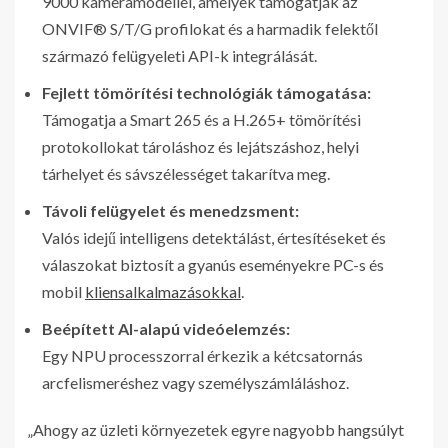
9000 kameramodellel, amelyek támogatják az
ONVIF® S/T/G profilokat és a harmadik felektől
származó felügyeleti API-k integrálását.
Fejlett tömörítési technológiák támogatása:
Támogatja a Smart 265 és a H.265+ tömörítési
protokollokat tároláshoz és lejátszáshoz, helyi
tárhelyet és sávszélességet takarítva meg.
Távoli felügyelet és menedzsment:
Valós idejű intelligens detektálást, értesítéseket és
válaszokat biztosít a gyanús eseményekre PC-s és
mobil
kliensalkalmazásokkal
.
Beépített AI-alapú videóelemzés:
Egy NPU processzorral érkezik a kétcsatornás
arcfelismeréshez vagy személyszámláláshoz.
„Ahogy az üzleti környezetek egyre nagyobb hangsúlyt