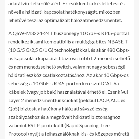
adatátvitel elkerüléséért. Ez csökkenti a késleltetést és
növeli a hálózati kapcsolat hatékonyságát, miközben
lehetővé teszi az optimalizált hálózatmenedzsmentet.
A QSW-M3224-24T huszonnégy 10 GbE-s RJ45-porttal
rendelkezik, ami kompatibilis a multigigabites NBASE-T
(10 G/5 G/2,5 G/1 G) technológiákkal, és akár 480 Gbps-
os kapcsolási kapacitást biztosít több L2-menedzselhető
és nem menedzselhető switch, valamint nagy sebességű
hálózati eszköz csatlakoztatásához. Az akár 10 Gbps-os
sebesség a 10 GbE-s RJ45-porton keresztül CAT 6a
kábelek (vagy jobbak) használatával érhető el. Ezenkívül
Layer 2 menedzsmentfunkciókat (például LACP, ACL és
QoS) biztosít a hatékony hálózati sávszélesség-
szabályzáshoz és a megnövelt hálózati biztonsághoz,
valamint RSTP-protokollt (Rapid Spanning Tree
Protocol) nyújt a felhasználóknak kis- és közepes méretű