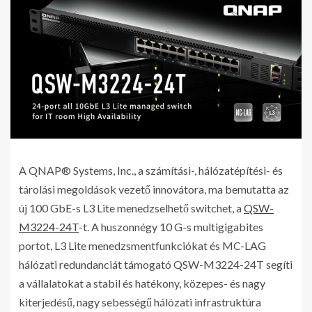
A QNAP® Systems, Inc., a számítási-, hálózatépítési- és
tárolási megoldások vezető innovátora, ma bemutatta az
új 100 GbE-s L3 Lite menedzselhető switchet, a
QSW-
M3224-24T
-t. A huszonnégy 10 G-s multigigabites
portot, L3 Lite menedzsmentfunkciókat és MC-LAG
hálózati redundanciát támogató QSW-M3224-24T segíti
a vállalatokat a stabil és hatékony, közepes- és nagy
kiterjedésű, nagy sebességű hálózati infrastruktúra