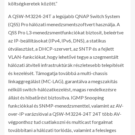
költségkeretek között.”
A QSW-M3224-24T a legújabb QNAP Switch System
(QSS) Pro hálózati menedzsmentszoftvert használja. A
QSS Pro L3-menedzsmentfunkciókat biztosít, beleértve
az IP-beállításokat (IPv4, IPv6, DNS), a statikus
útválasztást, a DHCP-szervert, az SNTP és a fejlett
VLAN-funkciókat, hogy lehetővé tegye a szegmentált
hálózati átviteli infrastruktúrák részletesebb telepítését
és kezelését. Támogatja továbbá a multi-chassis
linkaggregálást (MC-LAG), garantálva a megszakítás
nélküli switch-hálózatkezelést, magas rendelkezésre
állást és hibatűrést biztosítva. IGMP Snooping
funkciókkal és SNMP-menedzsmenttel, valamint az AV-
over-IP varázslóval a QSW-M3224-24T 24T több AV-
végponthoz tud csatlakozni és multicast forgalmat
továbbítani a hálózati torlódás, valamint a felesleges