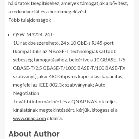
hálózatok telepítéséhez, amelyek támogatják a bővítést,
a redundanciát és a hurokmegelőzést.
Főbb tulajdonságok
QSW-M3224-24T:
1U rackbe szerelhető, 24 x 10 GbE-s RJ45-port
(kompatibilis az NBASE-T technológiákkal több
sebesség támogatásához, beleértve a 10 GBASE-T/5
GBASE-T/2,5 GBASE-T/1000 BASE-T/100 BASE-TX
szabványt), akár 480 Gbps-os kapcsolási kapacitás;
megfelel az IEEE 802.3x szabványnak; Auto
Negotiation
További információért és a QNAP NAS-ok teljes
kínálatának megtekintéséért, kérjük, látogass el a
www.qnap.com
oldalra.
About Author