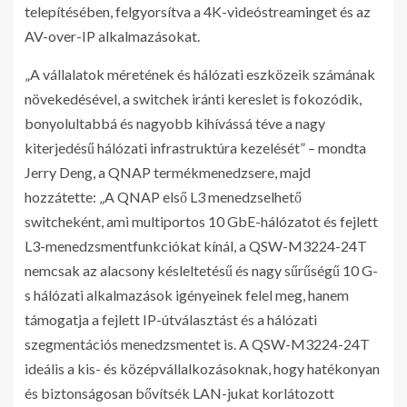
telepítésében, felgyorsítva a 4K-videóstreaminget és az
AV-over-IP alkalmazásokat.
„A vállalatok méretének és hálózati eszközeik számának
növekedésével, a switchek iránti kereslet is fokozódik,
bonyolultabbá és nagyobb kihívássá téve a nagy
kiterjedésű hálózati infrastruktúra kezelését” – mondta
Jerry Deng, a QNAP termékmenedzsere, majd
hozzátette: „A QNAP első L3 menedzselhető
switcheként, ami multiportos 10 GbE-hálózatot és fejlett
L3-menedzsmentfunkciókat kínál, a QSW-M3224-24T
nemcsak az alacsony késleltetésű és nagy sűrűségű 10 G-
s hálózati alkalmazások igényeinek felel meg, hanem
támogatja a fejlett IP-útválasztást és a hálózati
szegmentációs menedzsmentet is. A QSW-M3224-24T
ideális a kis- és középvállalkozásoknak, hogy hatékonyan
és biztonságosan bővítsék LAN-jukat korlátozott