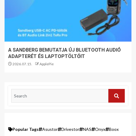
A SANDBERG BEMUTATJA ÚJ BLUETOOTH AUDIÓ
ADAPTERÉT ÉS LAPTOPTÖLTŐIT
2026.07.15.
ApplePie
Popular Tags
Asustor
Drivestor
NAS
Onyx
Boox