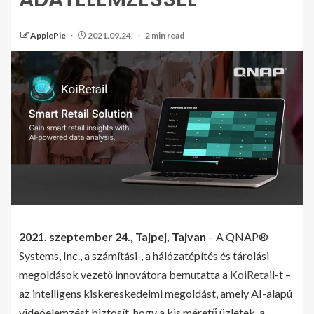
ApplePie
2021.09.24.
2 min read
2021. szeptember 24., Tajpej, Tajvan
– A QNAP®
Systems, Inc., a számítási-, a hálózatépítés és tárolási
megoldások vezető innovátora bemutatta a
KoiRetail
-t –
az intelligens kiskereskedelmi megoldást, amely AI-alapú
videóelemzést biztosít, hogy a kis méretű üzletek, a