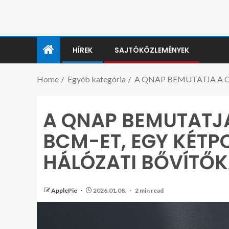
HÍREK
SAJTÓKÖZLEMÉNYEK
Home
Egyéb kategória
A QNAP BEMUTATJA A Q
A QNAP BEMUTATJ
BCM-ET, EGY KÉTPO
HÁLÓZATI BŐVÍTŐ
ApplePie
2026.01.08.
2 min read