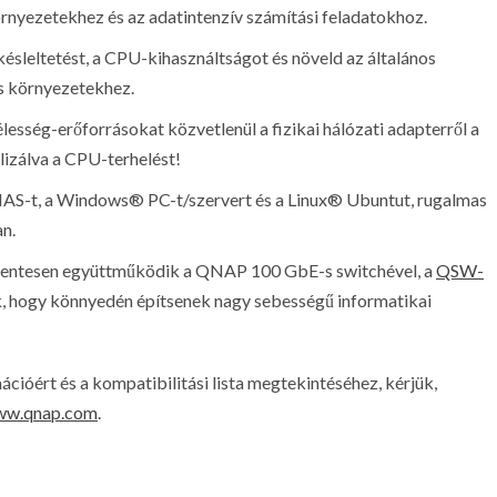
örnyezetekhez és az adatintenzív számítási feladatokhoz.
ésleltetést, a CPU-kihasználtságot és növeld az általános
s környezetekhez.
élesség-erőforrásokat közvetlenül a fizikai hálózati adapterről a
alizálva a CPU-terhelést!
S-t, a Windows® PC-t/szervert és a Linux® Ubuntut, rugalmas
an.
ntesen együttműködik a QNAP 100 GbE-s switchével, a
QSW-
ak, hogy könnyedén építsenek nagy sebességű informatikai
ért és a kompatibilitási lista megtekintéséhez, kérjük,
www.qnap.com
.