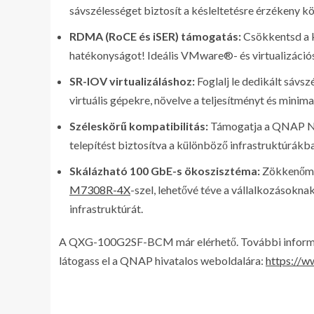
sávszélességet biztosít a késleltetésre érzékeny k
RDMA (RoCE és iSER) támogatás:
Csökkentsd a k
hatékonyságot! Ideális VMware®- és virtualizáció
SR-IOV virtualizáláshoz:
Foglalj le dedikált sávsz
virtuális gépekre, növelve a teljesítményt és minim
Széleskörű kompatibilitás:
Támogatja a QNAP NA
telepítést biztosítva a különböző infrastruktúrákb
Skálázható 100 GbE-s ökoszisztéma:
Zökkenőme
M7308R-4X
-szel, lehetővé téve a vállalkozásokn
infrastruktúrát.
A QXG-100G2SF-BCM már elérhető. További információ
látogass el a QNAP hivatalos weboldalára:
https://