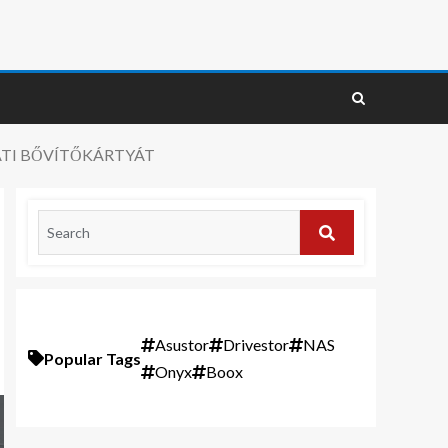
ATI BŐVÍTŐKÁRTYÁT
Asustor
Drivestor
NAS
Popular Tags
Onyx
Boox