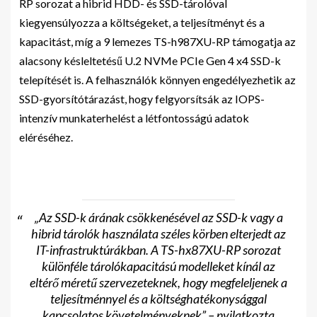
RP sorozat a hibrid HDD- és SSD-tárolóval
kiegyensúlyozza a költségeket, a teljesítményt és a
kapacitást, míg a 9 lemezes TS-h987XU-RP támogatja az
alacsony késleltetésű U.2 NVMe PCIe Gen 4 x4 SSD-k
telepítését is. A felhasználók könnyen engedélyezhetik az
SSD-gyorsítótárazást, hogy felgyorsítsák az IOPS-
intenzív munkaterhelést a létfontosságú adatok
eléréséhez.
„Az SSD-k árának csökkenésével az SSD-k vagy a
hibrid tárolók használata széles körben elterjedt az
IT-infrastruktúrákban. A TS-hx87XU-RP sorozat
különféle tárolókapacitású modelleket kínál az
eltérő méretű szervezeteknek, hogy megfeleljenek a
teljesítménnyel és a költséghatékonysággal
kapcsolatos követelményeknek” – nyilatkozta