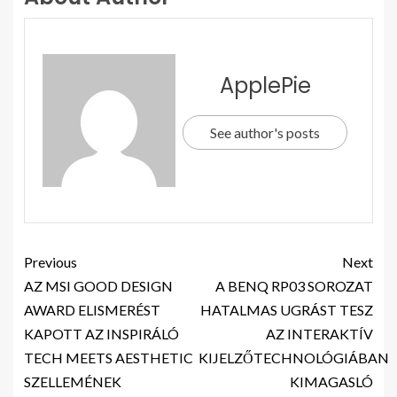
ApplePie
See author's posts
Previous
Next
AZ MSI GOOD DESIGN
A BENQ RP03 SOROZAT
AWARD ELISMERÉST
HATALMAS UGRÁST TESZ
KAPOTT AZ INSPIRÁLÓ
AZ INTERAKTÍV
TECH MEETS AESTHETIC
KIJELZŐTECHNOLÓGIÁBAN
SZELLEMÉNEK
KIMAGASLÓ