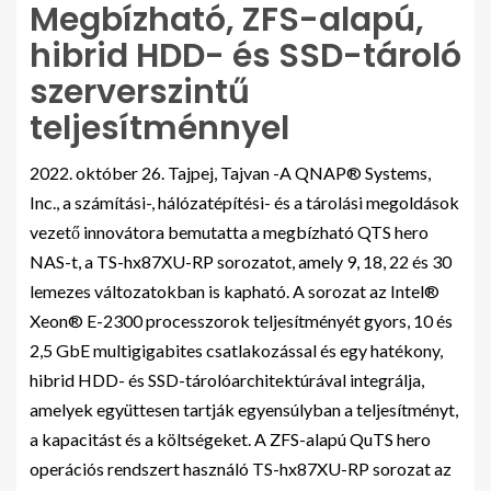
Megbízható, ZFS-alapú,
hibrid HDD- és SSD-tároló
szerverszintű
teljesítménnyel
2022. október 26. Tajpej, Tajvan -A QNAP® Systems,
Inc., a számítási-, hálózatépítési- és a tárolási megoldások
vezető innovátora bemutatta a megbízható QTS hero
NAS-t, a TS-hx87XU-RP sorozatot, amely 9, 18, 22 és 30
lemezes változatokban is kapható. A sorozat az Intel®
Xeon® E-2300 processzorok teljesítményét gyors, 10 és
2,5 GbE multigigabites csatlakozással és egy hatékony,
hibrid HDD- és SSD-tárolóarchitektúrával integrálja,
amelyek együttesen tartják egyensúlyban a teljesítményt,
a kapacitást és a költségeket. A ZFS-alapú QuTS hero
operációs rendszert használó TS-hx87XU-RP sorozat az