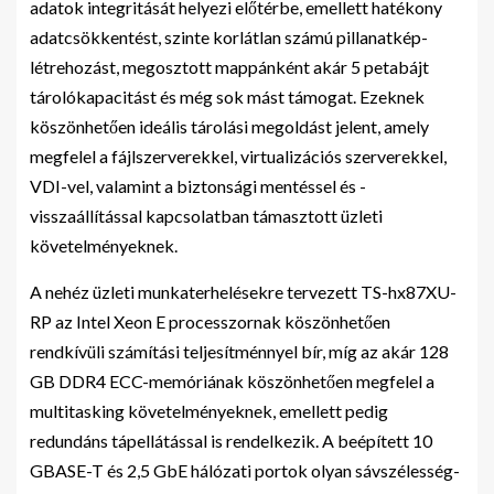
adatok integritását helyezi előtérbe, emellett hatékony
adatcsökkentést, szinte korlátlan számú pillanatkép-
létrehozást, megosztott mappánként akár 5 petabájt
tárolókapacitást és még sok mást támogat. Ezeknek
köszönhetően ideális tárolási megoldást jelent, amely
megfelel a fájlszerverekkel, virtualizációs szerverekkel,
VDI-vel, valamint a biztonsági mentéssel és -
visszaállítással kapcsolatban támasztott üzleti
követelményeknek.
A nehéz üzleti munkaterhelésekre tervezett TS-hx87XU-
RP az Intel Xeon E processzornak köszönhetően
rendkívüli számítási teljesítménnyel bír, míg az akár 128
GB DDR4 ECC-memóriának köszönhetően megfelel a
multitasking követelményeknek, emellett pedig
redundáns tápellátással is rendelkezik. A beépített 10
GBASE-T és 2,5 GbE hálózati portok olyan sávszélesség-