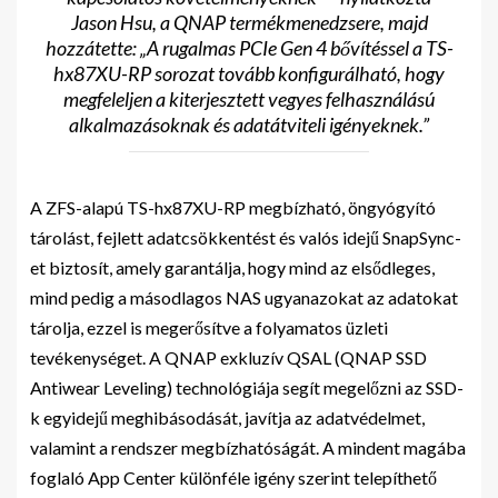
Jason Hsu, a QNAP termékmenedzsere, majd
hozzátette: „A rugalmas PCIe Gen 4 bővítéssel a TS-
hx87XU-RP sorozat tovább konfigurálható, hogy
megfeleljen a kiterjesztett vegyes felhasználású
alkalmazásoknak és adatátviteli igényeknek.”
A ZFS-alapú TS-hx87XU-RP megbízható, öngyógyító
tárolást, fejlett adatcsökkentést és valós idejű SnapSync-
et biztosít, amely garantálja, hogy mind az elsődleges,
mind pedig a másodlagos NAS ugyanazokat az adatokat
tárolja, ezzel is megerősítve a folyamatos üzleti
tevékenységet. A QNAP exkluzív QSAL (QNAP SSD
Antiwear Leveling) technológiája segít megelőzni az SSD-
k egyidejű meghibásodását, javítja az adatvédelmet,
valamint a rendszer megbízhatóságát. A mindent magába
foglaló App Center különféle igény szerint telepíthető