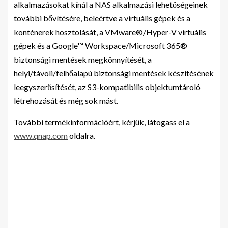
alkalmazásokat kínál a NAS alkalmazási lehetőségeinek
további bővítésére, beleértve a virtuális gépek és a
konténerek hosztolását, a VMware®/Hyper-V virtuális
gépek és a Google™ Workspace/Microsoft 365®
biztonsági mentések megkönnyítését, a
helyi/távoli/felhőalapú biztonsági mentések készítésének
leegyszerűsítését, az S3-kompatibilis objektumtároló
létrehozását és még sok mást.
További termékinformációért, kérjük, látogass el a
www.qnap.com
oldalra.