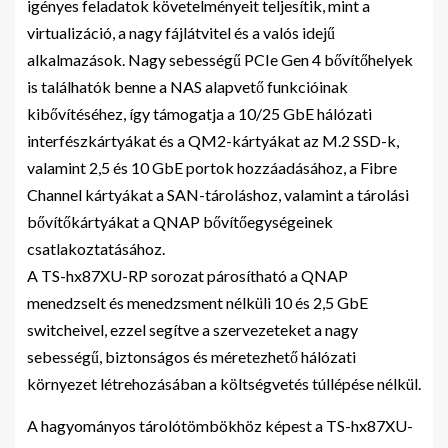
igényes feladatok követelményeit teljesítik, mint a
virtualizáció, a nagy fájlátvitel és a valós idejű
alkalmazások. Nagy sebességű PCIe Gen 4 bővítőhelyek
is találhatók benne a NAS alapvető funkcióinak
kibővítéséhez, így támogatja a 10/25 GbE hálózati
interfészkártyákat és a QM2-kártyákat az M.2 SSD-k,
valamint 2,5 és 10 GbE portok hozzáadásához, a Fibre
Channel kártyákat a SAN-tároláshoz, valamint a tárolási
bővítőkártyákat a QNAP bővítőegységeinek
csatlakoztatásához.
A TS-hx87XU-RP sorozat párosítható a QNAP
menedzselt és menedzsment nélküli 10 és 2,5 GbE
switcheivel, ezzel segítve a szervezeteket a nagy
sebességű, biztonságos és méretezhető hálózati
környezet létrehozásában a költségvetés túllépése nélkül.
A hagyományos tárolótömbökhöz képest a TS-hx87XU-