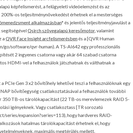
 alapú képfelismerést, a felügyeleti videóelemzést és az
ók 200%-os teljesítménynövekedést érhetnek el a mesterséges
ómenedzsment alkalmazásban
* és jelentős teljesítményjavulást a
 segítségével
Qsirch szövegalapú keresőmotor
, valamint
z a
QVR Face Insight arcfelismerésben
és a [QVR Human
/go/software/qvr-human). A TS-AI642 egy professzionális
pítését 2 ingyenes csatorna vagy akár 64 szabad csatorna
rtos HDMI-vel a felhasználok játszhatnak és válthatnak a
 a PCIe Gen 3 x2 bővítőhely lehetővé teszi a felhasználóknak egy
AP bővítőegység csatlakoztatásával a felhasználók további
ár 350 TB-os tárolókapacitást (22 TB-os merevlemezek RAID 5-
rolási igényeknek. Vagy csatlakoztass [TR sorozatú
t/series/expansion?series=113), hogy hardveres RAID-
llalkozások hatalmas tárolókapacitást érhetnek el, hogy
követelményeknek, maximális megtérülés mellett.