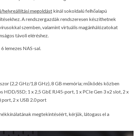
/helyreállítási megoldást
kínál sokoldalú felhőalapú
epítésekhez. A rendszergazdák rendszeresen készíthetnek
óvírusokkal szemben, valamint virtuális magánhálózatokat
ságos távoli eléréshez.
 6 lemezes NAS-sal.
szor (2,2 GHz/1,8 GHz), 8 GB memória; működés közben
s HDD/SSD; 1 x 2,5 GbE RJ45-port, 1 x PCIe Gen 3 x2 slot, 2 x
port, 2 x USB 2.0 port
kkínálatának megtekintéséért, kérjük, látogass el a