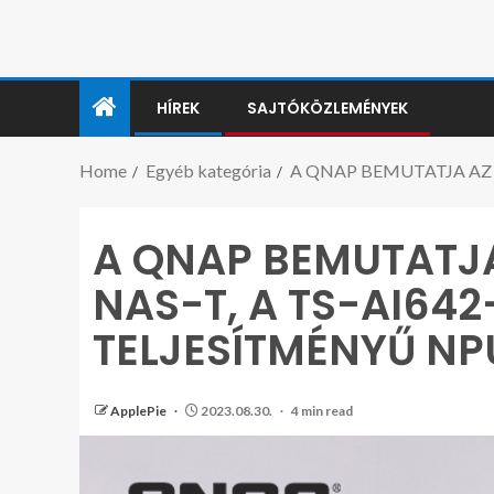
HÍREK
SAJTÓKÖZLEMÉNYEK
Home
Egyéb kategória
A QNAP BEMUTATJA AZ A
A QNAP BEMUTATJA
NAS-T, A TS-AI642
TELJESÍTMÉNYŰ NP
ApplePie
2023.08.30.
4 min read