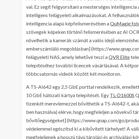
val. Ez segít felgyorsítani a mesterséges intelligencia
intelligens felügyeleti alkalmazásokat. A felhasznál
intelligencia alapú képfelismerésében a
QuMagie fot
szövegek képeken történő felismerésében az AI OCR
növelhetik a kamerák számát a valós idejű elemzéshe
emberszámláló megoldásban] (https://www.qnap.com
felügyeleti NAS, amely lehetővé teszi a
QVR Elite
tele
telepítéséhez további licencek vásárlásával. A kétpo
többcsatornás videók között két monitoron.
A TS-AI642 egy 2,5 GbE porttal rendelkezik, emellett
10 GbE hálózati kártya telepítését. Egy
TL-D1600S
QN
tizenkét merevlemezzel bővíthetik a TS-AI642-t, ak
ben használva) elérve, hogy megfeleljen a növekvő tá
bővítőegységeket] (https://www.qnap.com/go/produc
védelemmel egészítsd ki a kibővített tárhelyet! A vá
megfeleljenek a hosszú távú tárolási és archiválási 