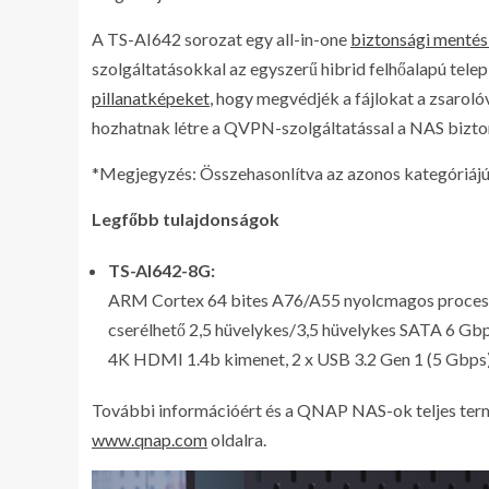
A TS-AI642 sorozat egy all-in-one
biztonsági mentési
szolgáltatásokkal az egyszerű hibrid felhőalapú tel
pillanatképeket
, hogy megvédjék a fájlokat a zsarol
hozhatnak létre a QVPN-szolgáltatással a NAS bizton
*Megjegyzés: Összehasonlítva az azonos kategóriájú
Legfőbb tulajdonságok
TS-AI642-8G:
ARM Cortex 64 bites A76/A55 nyolcmagos proces
cserélhető 2,5 hüvelykes/3,5 hüvelykes SATA 6 Gbp
4K HDMI 1.4b kimenet, 2 x USB 3.2 Gen 1 (5 Gbps) 
További információért és a QNAP NAS-ok teljes termé
www.qnap.com
oldalra.