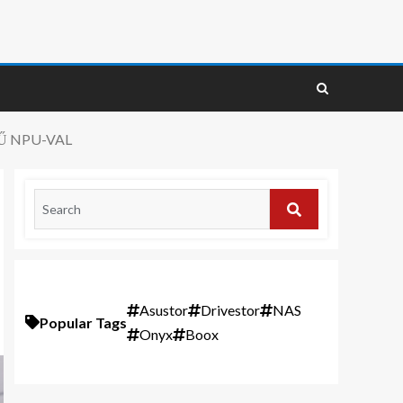
YŰ NPU-VAL
Asustor
Drivestor
NAS
Popular Tags
Onyx
Boox