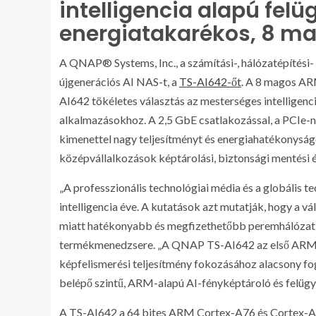
intelligencia alapú felü
energiatakarékos, 8 ma
A QNAP® Systems, Inc., a számítási-, hálózatépítési
újgenerációs AI NAS-t, a
TS-AI642-őt
. A 8 magos AR
AI642 tökéletes választás az mesterséges intelligenci
alkalmazásokhoz. A 2,5 GbE csatlakozással, a PCIe-
kimenettel nagy teljesítményt és energiahatékonyságo
középvállalkozások képtárolási, biztonsági mentési é
„A professzionális technológiai média és a globális 
intelligencia éve. A kutatások azt mutatják, hogy a vá
miatt hatékonyabb és megfizethetőbb peremhálózat
termékmenedzsere. „A QNAP TS-AI642 az első ARM-a
képfelismerési teljesítmény fokozásához alacsony fog
belépő szintű, ARM-alapú AI-fényképtároló és felüg
A TS-AI642 a 64 bites ARM Cortex-A76 és Cortex-A