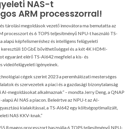
gyeleti NAS-t
gos ARM processzorral!
- és tárolási megoldások vezető innovátora ma bemutatta az
M processzort és 6 TOPS teljesítményű NPU-t használó TS-
a alapú képfelismeréshez és intelligens felügyeleti
n keresztüli 10 GbE bővíthetőséggel és a két 4K HDMI-
t egyaránt elérő TS-AI642 megfelel a kis- és
s videófelügyeleti igényeinek.
technológiai cégek szerint 2023 a peremhálózati mesterséges
llalatok és szervezetek a piaci és a gazdasági bizonytalanság
i AI-megoldásokat alkalmaznak” – mondta Jerry Deng, a QNAP
lapú AI NAS a piacon. Beleértve az NPU-t az AI-
yasztású kialakítással, a TS-AI642 egy költségoptimalizált,
yeleti NAS KKV-knak.”
55 8 magos processzort használja 6 TOPS teljesítményű NPU-