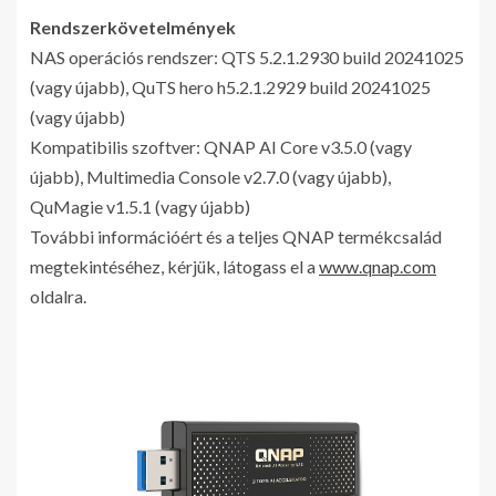
Rendszerkövetelmények
NAS operációs rendszer: QTS 5.2.1.2930 build 20241025
(vagy újabb), QuTS hero h5.2.1.2929 build 20241025
(vagy újabb)
Kompatibilis szoftver: QNAP AI Core v3.5.0 (vagy
újabb), Multimedia Console v2.7.0 (vagy újabb),
QuMagie v1.5.1 (vagy újabb)
További információért és a teljes QNAP termékcsalád
megtekintéséhez, kérjük, látogass el a
www.qnap.com
oldalra.