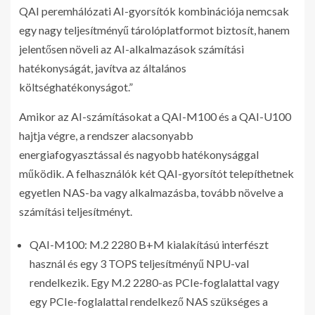
QAI peremhálózati AI-gyorsítók kombinációja nemcsak
egy nagy teljesítményű tárolóplatformot biztosít, hanem
jelentősen növeli az AI-alkalmazások számítási
hatékonyságát, javítva az általános
költséghatékonyságot.”
Amikor az AI-számításokat a QAI-M100 és a QAI-U100
hajtja végre, a rendszer alacsonyabb
energiafogyasztással és nagyobb hatékonysággal
működik. A felhasználók két QAI-gyorsítót telepíthetnek
egyetlen NAS-ba vagy alkalmazásba, tovább növelve a
számítási teljesítményt.
QAI-M100: M.2 2280 B+M kialakítású interfészt
használ és egy 3 TOPS teljesítményű NPU-val
rendelkezik. Egy M.2 2280-as PCIe-foglalattal vagy
egy PCIe-foglalattal rendelkező NAS szükséges a