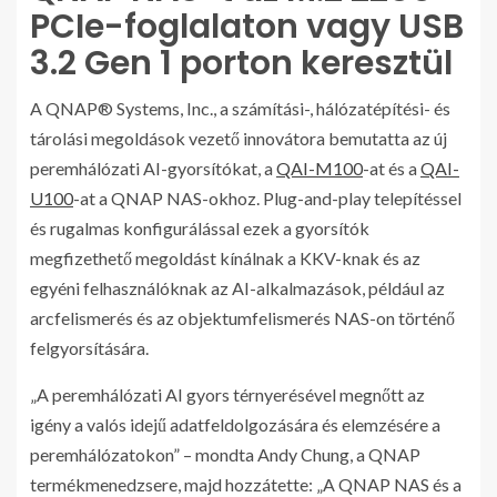
PCIe-foglalaton vagy USB
3.2 Gen 1 porton keresztül
A QNAP® Systems, Inc., a számítási-, hálózatépítési- és
tárolási megoldások vezető innovátora bemutatta az új
peremhálózati AI-gyorsítókat, a
QAI-M100
-at és a
QAI-
U100
-at a QNAP NAS-okhoz. Plug-and-play telepítéssel
és rugalmas konfigurálással ezek a gyorsítók
megfizethető megoldást kínálnak a KKV-knak és az
egyéni felhasználóknak az AI-alkalmazások, például az
arcfelismerés és az objektumfelismerés NAS-on történő
felgyorsítására.
„A peremhálózati AI gyors térnyerésével megnőtt az
igény a valós idejű adatfeldolgozására és elemzésére a
peremhálózatokon” – mondta Andy Chung, a QNAP
termékmenedzsere, majd hozzátette: „A QNAP NAS és a