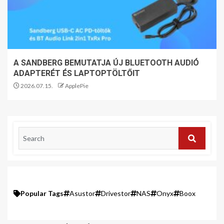
A SANDBERG BEMUTATJA ÚJ BLUETOOTH AUDIÓ
ADAPTERÉT ÉS LAPTOPTÖLTŐIT
2026.07.15.
ApplePie
Popular Tags
Asustor
Drivestor
NAS
Onyx
Boox