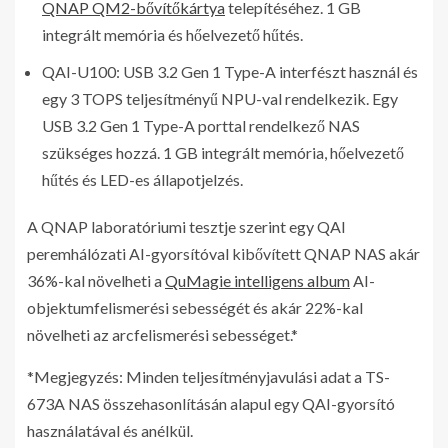
QNAP QM2-bővítőkártya
telepítéséhez. 1 GB
integrált memória és hőelvezető hűtés.
QAI-U100: USB 3.2 Gen 1 Type-A interfészt használ és
egy 3 TOPS teljesítményű NPU-val rendelkezik. Egy
USB 3.2 Gen 1 Type-A porttal rendelkező NAS
szükséges hozzá. 1 GB integrált memória, hőelvezető
hűtés és LED-es állapotjelzés.
A QNAP laboratóriumi tesztje szerint egy QAI
peremhálózati AI-gyorsítóval kibővített QNAP NAS akár
36%-kal növelheti a
QuMagie intelligens album
AI-
objektumfelismerési sebességét és akár 22%-kal
növelheti az arcfelismerési sebességet.*
*Megjegyzés: Minden teljesítményjavulási adat a TS-
673A NAS összehasonlításán alapul egy QAI-gyorsító
használatával és anélkül.