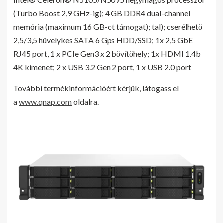
(Turbo Boost 2,9 GHz-ig); 4 GB DDR4 dual-channel
memória (maximum 16 GB-ot támogat); tal); cserélhető
2,5/3,5 hüvelykes SATA 6 Gps HDD/SSD; 1x 2,5 GbE
RJ45 port, 1 x PCIe Gen3 x 2 bővítőhely; 1x HDMI 1.4b
4K kimenet; 2 x USB 3.2 Gen 2 port, 1 x USB 2.0 port
További termékinformációért kérjük, látogass el
a
www.qnap.com
oldalra.