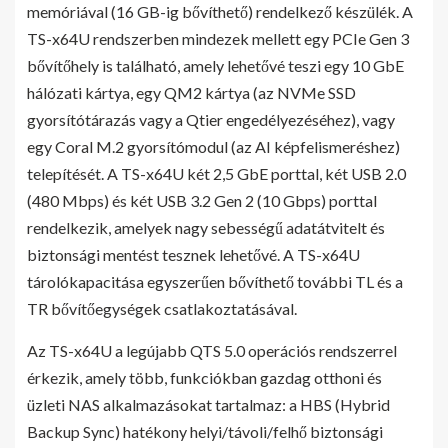
memóriával (16 GB-ig bővíthető) rendelkező készülék. A
TS-x64U rendszerben mindezek mellett egy PCIe Gen 3
bővítőhely is található, amely lehetővé teszi egy 10 GbE
hálózati kártya, egy QM2 kártya (az NVMe SSD
gyorsítótárazás vagy a Qtier engedélyezéséhez), vagy
egy Coral M.2 gyorsítómodul (az AI képfelismeréshez)
telepítését. A TS-x64U két 2,5 GbE porttal, két USB 2.0
(480 Mbps) és két USB 3.2 Gen 2 (10 Gbps) porttal
rendelkezik, amelyek nagy sebességű adatátvitelt és
biztonsági mentést tesznek lehetővé. A TS-x64U
tárolókapacitása egyszerűen bővíthető további TL és a
TR bővítőegységek csatlakoztatásával.
Az TS-x64U a legújabb QTS 5.0 operációs rendszerrel
érkezik, amely több, funkciókban gazdag otthoni és
üzleti NAS alkalmazásokat tartalmaz: a HBS (Hybrid
Backup Sync) hatékony helyi/távoli/felhő biztonsági