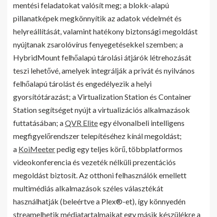
mentési feladatokat valósít meg; a blokk-alapú
pillanatképek megkönnyítik az adatok védelmét és
helyreállítását, valamint hatékony biztonsági megoldást
nyújtanak zsarolóvírus fenyegetésekkel szemben; a
HybridMount felhőalapú tárolási átjárók létrehozását
teszi lehetővé, amelyek integrálják a privát és nyilvános
felhőalapú tárolást és engedélyezik a helyi
gyorsítótárazást; a Virtualization Station és Container
Station segítséget nyújt a virtualizációs alkalmazások
futtatásában; a
QVR Elite
egy élvonalbeli intelligens
megfigyelőrendszer telepítéséhez kínál megoldást;
a
KoiMeeter
pedig egy teljes körű, többplatformos
videokonferencia és vezeték nélküli prezentációs
megoldást biztosít. Az otthoni felhasználók emellett
multimédiás alkalmazások széles választékát
használhatják (beleértve a Plex®-et), így könnyedén
streamelhetik médiatartalmaikat egy másik készülékre a