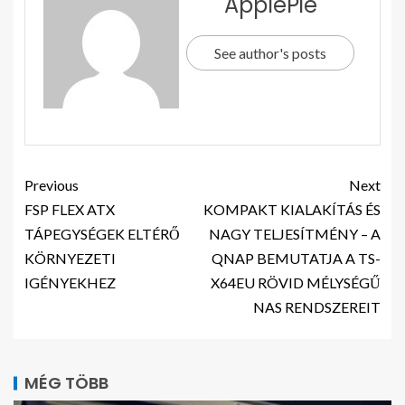
ApplePie
See author's posts
Previous
Next
FSP FLEX ATX
KOMPAKT KIALAKÍTÁS ÉS
TÁPEGYSÉGEK ELTÉRŐ
NAGY TELJESÍTMÉNY – A
KÖRNYEZETI
QNAP BEMUTATJA A TS-
IGÉNYEKHEZ
X64EU RÖVID MÉLYSÉGŰ
NAS RENDSZEREIT
MÉG TÖBB