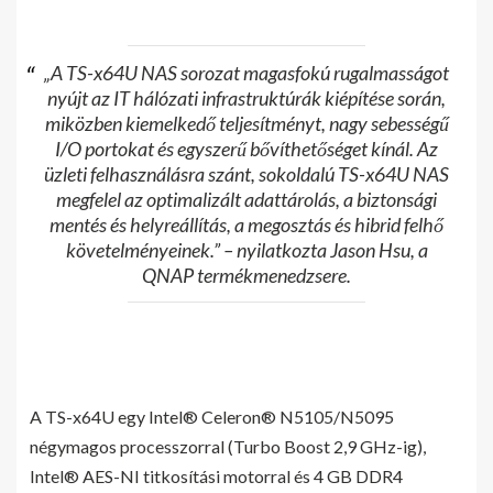
„A TS-x64U NAS sorozat magasfokú rugalmasságot
nyújt az IT hálózati infrastruktúrák kiépítése során,
miközben kiemelkedő teljesítményt, nagy sebességű
I/O portokat és egyszerű bővíthetőséget kínál. Az
üzleti felhasználásra szánt, sokoldalú TS-x64U NAS
megfelel az optimalizált adattárolás, a biztonsági
mentés és helyreállítás, a megosztás és hibrid felhő
követelményeinek.” – nyilatkozta Jason Hsu, a
QNAP termékmenedzsere.
A TS-x64U egy Intel® Celeron® N5105/N5095
négymagos processzorral (Turbo Boost 2,9 GHz-ig),
Intel® AES-NI titkosítási motorral és 4 GB DDR4