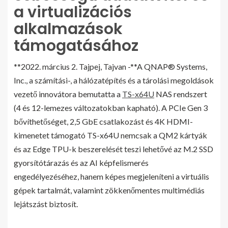
a virtualizációs
alkalmazások
támogatásához
**2022. március 2. Tajpej, Tajvan -**A QNAP® Systems,
Inc., a számítási-, a hálózatépítés és a tárolási megoldások
vezető innovátora bemutatta a
TS-x64U
NAS rendszert
(4 és 12-lemezes változatokban kapható). A PCIe Gen 3
bővíthetőséget, 2,5 GbE csatlakozást és 4K HDMI-
kimenetet támogató TS-x64U nemcsak a QM2 kártyák
és az Edge TPU-k beszerelését teszi lehetővé az M.2 SSD
gyorsítótárazás és az AI képfelismerés
engedélyezéséhez, hanem képes megjeleníteni a virtuális
gépek tartalmát, valamint zökkenőmentes multimédiás
lejátszást biztosít.