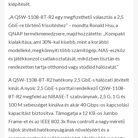
kiépítését.
„A QSW-1108-8T-R2 egy megfizethető választás a 2,5
GbE-re történő frissítéshez” – mondta Ronald Hsu, a
QNAP termékmenedzsere, majd hozzátette: „Kompakt
kialakítása, ami 30%-kal kisebb, mint a korábbi
modelleké, megkönnyíti több számítógép, NAS-eszköz
és játékkonzol csatlakoztatását, miközben tisztán és
rendezetten tartja otthonod vagy stúdiód hálózatát.”
A QSW-1108-8T-R2 hatékony 2,5 GbE-s hálózati átvitelt
kínál. A nyolc 2,5 GbE-s porttal rendelkező QSW-1108-
8T-R2 megfelel az NBASE-T szabványnak, 2,5 G, 1 G és
100 M sebességet kínálva és akár 40 Gbps-os kapcsolási
kapacitást biztosítva. Támogatja a 12 KB-os Jumbo
Frame-et és az IEEE 802.3x flow controlt a nagy méretű
fájlok átviteli hatékonyságának növeléséért és a
csomagveszteség csökkentéséért, ideálissá téve a nagy