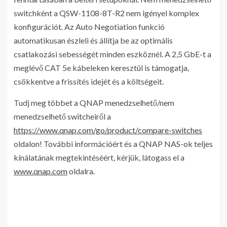
switchként a QSW-1108-8T-R2 nem igényel komplex
konfigurációt. Az Auto Negotiation funkció
automatikusan észleli és állítja be az optimális
csatlakozási sebességét minden eszköznél. A 2,5 GbE-t a
meglévő CAT 5e kábeleken keresztül is támogatja,
csökkentve a frissítés idejét és a költségeit.
Tudj meg többet a QNAP menedzselhető/nem
menedzselhető switcheiről a
https://www.qnap.com/go/product/compare-switches
oldalon! További információért és a QNAP NAS-ok teljes
kínálatának megtekintéséért, kérjük, látogass el a
www.qnap.com
oldalra.