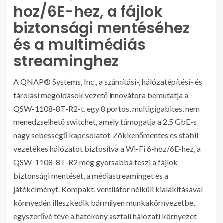
hoz/6E-hez, a fájlok
biztonsági mentéséhez
és a multimédiás
streaminghez
A QNAP® Systems, Inc., a számítási-, hálózatépítési- és
tárolási megoldások vezető innovátora bemutatja a
QSW-1108-8T-R2
-t, egy 8 portos, multigigabites, nem
menedzselhető switchet, amely támogatja a 2,5 GbE-s
nagy sebességű kapcsolatot. Zökkenőmentes és stabil
vezetékes hálózatot biztosítva a Wi-Fi 6-hoz/6E-hez, a
QSW-1108-8T-R2 még gyorsabbá teszi a fájlok
biztonsági mentését, a médiastreaminget és a
játékélményt. Kompakt, ventilátor nélküli kialakításával
könnyedén illeszkedik bármilyen munkakörnyezetbe,
egyszerűvé téve a hatékony asztali hálózati környezet