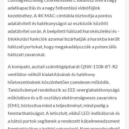
adatkapacitás és a nagy felbontású videófájlok
kezeléséhez. A 4K MAC-címtábla biztosítja a pontos
adatátvitelt és hatékonyságot az eszközök közötti
adatátvitel során. A beépített hálózati hurokészlelési és -
blokkolási funkciók azonnal lezárhatják a hurokba került
hálózati portokat, hogy megakadályozzák a potenciális
hálózati zavarokat.
A kompakt, asztali számítógépbarát QSW-1108-8T-R2
ventilátor nélküli kialakításának és hatékony
hőelvezetésének köszönhetően csendesen működik.
Tanúsítvánnyal rendelkezik az EEE-energiahatékonyságú
működésre és a B-osztályú elektromágneses zavarokra
(EMI), biztosítva mind a teljesítményt, mind pedig a
fenntarthatóságot. A letisztult, elülső LED-indikátorok és
a hátsó portok segítenek a rendezett kábelmenedzsment
fenntartásában a beltéri setupoknál. Nem menedzselhető