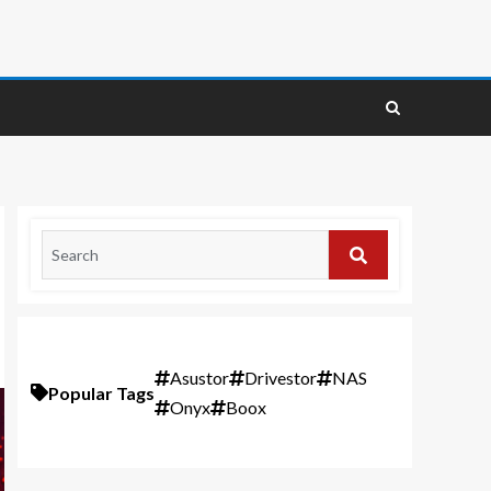
Asustor
Drivestor
NAS
Popular Tags
Onyx
Boox