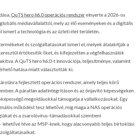
dása,
QuTS hero h6.0 operációs rendszer
elnyerte a 2026-os
obális médiavállalattól, mely az élő eseményeken és a digitális
smert a technológia és az üzleti élet területén.
rmékeket és szolgáltatásokat ismeri el, melyek átalakítják a
resztül értékesítik őket, és kifejezetten a végfelhasználók
kítva. A QuTS hero h6.0-t innovációja, teljesítménye, valamint
rhető hatása miatt választották ki.
árolásra fejlesztett operációs rendszer, amely teljes körű
emben. A páratlan adatintegritáson és az önjavító képességeken
állóképességű megoldásokkal támogatja a vállalkozásokat. Egy
ználós működést tesz lehetővé, míg maga a NAS operációs
giákat és a zsarolóvírus-támadásokkal szembeni
– lehetővé téve az MSP-knek, hogy alacsonyabb teljes birtoklási
zolgáltatásaikat.