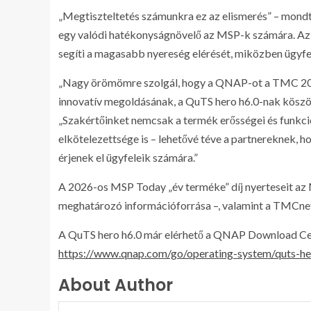
„Megtiszteltetés számunkra ez az elismerés” – mond
egy valódi hatékonyságnövelő az MSP-k számára. Az i
segíti a magasabb nyereség elérését, miközben ügyfe
„Nagy örömömre szolgál, hogy a QNAP-ot a TMC 202
innovatív megoldásának, a QuTS hero h6.0-nak köszön
„Szakértőinket nemcsak a termék erősségei és funkci
elkötelezettsége is – lehetővé téve a partnereknek, 
érjenek el ügyfeleik számára.”
A 2026-os MSP Today „év terméke” díj nyerteseit az
meghatározó információforrása –, valamint a TMCnet
A QuTS hero h6.0 már elérhető a QNAP Download Cent
https://www.qnap.com/go/operating-system/quts-he
About Author