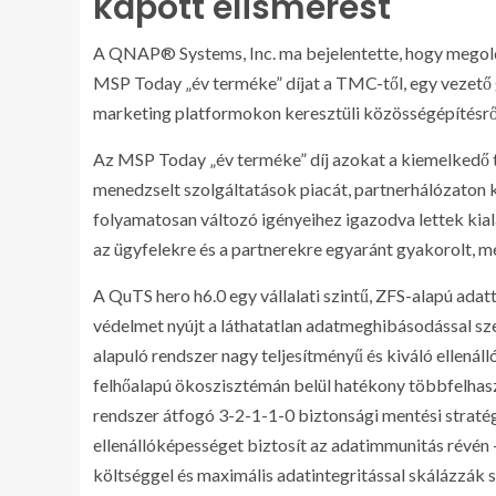
kapott elismerést
A QNAP® Systems, Inc. ma bejelentette, hogy megol
MSP Today „év terméke” díjat a TMC-től, egy vezető gl
marketing platformokon keresztüli közösségépítésről i
Az MSP Today „év terméke” díj azokat a kiemelkedő te
menedzselt szolgáltatások piacát, partnerhálózaton ke
folyamatosan változó igényeihez igazodva lettek kiala
az ügyfelekre és a partnerekre egyaránt gyakorolt, mé
A QuTS hero h6.0 egy vállalati szintű, ZFS-alapú adatt
védelmet nyújt a láthatatlan adatmeghibásodással sz
alapuló rendszer nagy teljesítményű és kiváló ellen
felhőalapú ökoszisztémán belül hatékony többfelhas
rendszer átfogó 3-2-1-1-0 biztonsági mentési straté
ellenállóképességet biztosít az adatimmunitás révén 
költséggel és maximális adatintegritással skálázzák s