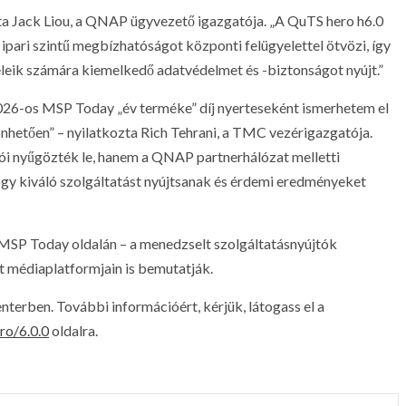
ta Jack Liou, a QNAP ügyvezető igazgatója. „A QuTS hero h6.0
pari szintű megbízhatóságot központi felügyelettel ötvözi, így
leik számára kiemelkedő adatvédelmet és -biztonságot nyújt.”
6-os MSP Today „év terméke” díj nyerteseként ismerhetem el
hetően” – nyilatkozta Rich Tehrani, a TMC vezérigazgatója.
ói nyűgözték le, hanem a QNAP partnerhálózat melletti
hogy kiváló szolgáltatást nyújtsanak és érdemi eredményeket
 MSP Today oldalán – a menedzselt szolgáltatásnyújtók
 médiaplatformjain is bemutatják.
erben. További információért, kérjük, látogass el a
ro/6.0.0
oldalra.