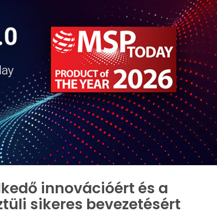
kedő innovációért és a
tüli sikeres bevezetésért