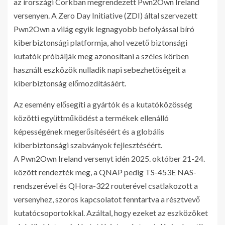
az írországi Corkban megrendezett Pwn2Own Ireland
versenyen. A Zero Day Initiative (ZDI) által szervezett
Pwn2Own a világ egyik legnagyobb befolyással bíró
kiberbiztonsági platformja, ahol vezető biztonsági
kutatók próbálják meg azonosítani a széles körben
használt eszközök nulladik napi sebezhetőségeit a
kiberbiztonság előmozdításáért.
Az esemény elősegíti a gyártók és a kutatóközösség
közötti együttműködést a termékek ellenálló
képességének megerősítéséért és a globális
kiberbiztonsági szabványok fejlesztéséért.
A Pwn2Own Ireland versenyt idén 2025. október 21-24.
között rendezték meg, a QNAP pedig TS-453E NAS-
rendszerével és QHora-322 routerével csatlakozott a
versenyhez, szoros kapcsolatot fenntartva a résztvevő
kutatócsoportokkal. Azáltal, hogy ezeket az eszközöket