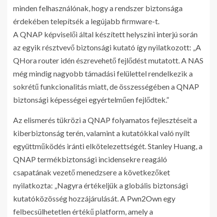
minden felhasználónak, hogy a rendszer biztonsága
érdekében telepítsék a legújabb firmware-t.
A QNAP képviselői által készített helyszíni interjú során
az egyik résztvevő biztonsági kutató így nyilatkozott: „A
QHora router idén észrevehető fejlődést mutatott. A NAS
még mindig nagyobb támadási felülettel rendelkezik a
sokrétű funkcionalitás miatt, de összességében a QNAP
biztonsági képességei egyértelműen fejlődtek.”
Az elismerés tükrözi a QNAP folyamatos fejlesztéseit a
kiberbiztonság terén, valamint a kutatókkal való nyílt
együttműködés iránti elkötelezettségét. Stanley Huang, a
QNAP termékbiztonsági incidensekre reagáló
csapatának vezető menedzsere a következőket
nyilatkozta: „Nagyra értékeljük a globális biztonsági
kutatóközösség hozzájárulását. A Pwn2Own egy
felbecsülhetetlen értékű platform, amely a