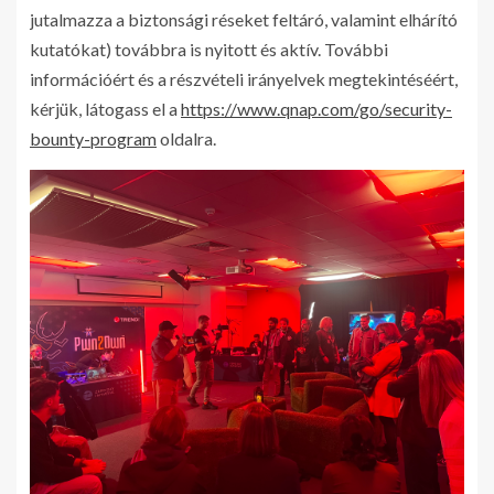
jutalmazza a biztonsági réseket feltáró, valamint elhárító
kutatókat) továbbra is nyitott és aktív. További
információért és a részvételi irányelvek megtekintéséért,
kérjük, látogass el a
https://www.qnap.com/go/security-
bounty-program
oldalra.