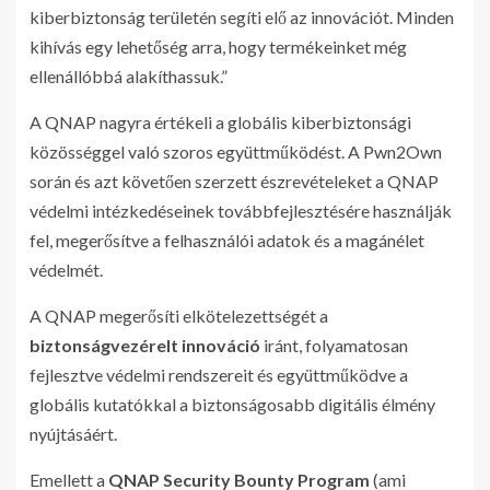
kiberbiztonság területén segíti elő az innovációt. Minden
kihívás egy lehetőség arra, hogy termékeinket még
ellenállóbbá alakíthassuk.”
A QNAP nagyra értékeli a globális kiberbiztonsági
közösséggel való szoros együttműködést. A Pwn2Own
során és azt követően szerzett észrevételeket a QNAP
védelmi intézkedéseinek továbbfejlesztésére használják
fel, megerősítve a felhasználói adatok és a magánélet
védelmét.
A QNAP megerősíti elkötelezettségét a
biztonságvezérelt innováció
iránt, folyamatosan
fejlesztve védelmi rendszereit és együttműködve a
globális kutatókkal a biztonságosabb digitális élmény
nyújtásáért.
Emellett a
QNAP Security Bounty Program
(ami