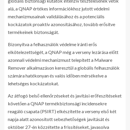
globális biztonsági kutatók intenzív tesztelésének vetik
alá, a QNAP értékes információkhoz jutott védelmi
mechanizmusainak validálásához és a potenciális
kockázatok proaktív azonosításához, tovább erősítve
termékeinek biztonságát.
Bizonyítva a felhasználók védelme iránti erős
elkötelezettségét, a QNAP még a verseny lezárása előtt
azonnali védelmi mechanizmust telepített a Malware
Remover alkalmazáson keresztül a globális felhasználók
számára hatékonyan és valós időben mérsékelve a
lehetséges kockázatokat.
Az átfogó belső ellenőrzéseket és javítási erőfeszítéseket
követően a QNAP termékbiztonsági incidensekre
reagáló csapata (PSIRT) elkészítette a verseny első két
napja alatt azonosított sebezhetőségek javítását és
október 27-én közzétette a frissítéseket, javasolva