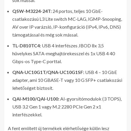
sok mással.
QSW-M3224-24T:
24 portos, teljes 10 GbE-
csatlakozású L3 Lite switch MC-LAG, IGMP-Snooping,
AV over IP varázsló, IP-konfiguráció (IPv4, IPv6, DNS)
támogatással és még sok mással.
TL-D810TC4:
USB 4 interfészes JBOD 8x 3,5
hüvelykes SATA-meghajtórekesszel és 1x USB 4 40
Gbps-os Type-C porttal.
QNA-UC10G1T/QNA-UC10G1SF:
USB 4 – 10 GbE
adapter, ami 10 GBASE-T vagy 10 G SFP+ csatlakozási
lehetőséget biztosít.
QAI-M100/QAI-U100:
AI-gyorsítómodulok (3 TOPS),
USB 3.2 Gen 1 vagy M.2 2280 PCIe Gen 2 x1
interfészekkel.
A fent említett új termékek elérhetősége külön lesz