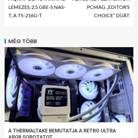
LEMEZES, 2,5 GBE-S NAS-
PCMAG „EDITOR’S
T, A TS-216G-T
CHOICE” DÍJÁT
MÉG TÖBB
A THERMALTAKE BEMUTATJA A RETRO ULTRA
ARGB SOROZATOT