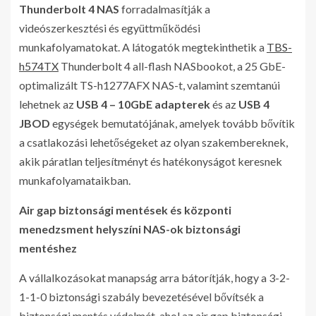
Thunderbolt 4 NAS
forradalmasítják a
videószerkesztési és együttműködési
munkafolyamatokat. A látogatók megtekinthetik a
TBS-
h574TX
Thunderbolt 4 all-flash NASbookot, a 25 GbE-
optimalizált TS-h1277AFX NAS-t, valamint szemtanúi
lehetnek az
USB 4 – 10GbE adapterek
és az
USB 4
JBOD
egységek bemutatójának, amelyek tovább bővítik
a csatlakozási lehetőségeket az olyan szakembereknek,
akik páratlan teljesítményt és hatékonyságot keresnek
munkafolyamataikban.
Air gap biztonsági mentések és központi
menedzsment helyszíni NAS-ok biztonsági
mentéshez
A vállalkozásokat manapság arra bátorítják, hogy a 3-2-
1-1-0 biztonsági szabály bevezetésével bővítsék a
biztonsági mentés védelmét, ahol az air gap biztonsági