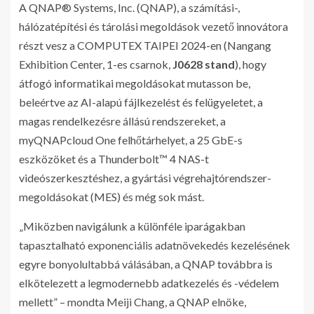
A QNAP® Systems, Inc. (QNAP), a számítási-,
hálózatépítési és tárolási megoldások vezető innovátora
részt vesz a COMPUTEX TAIPEI 2024-en (Nangang
Exhibition Center, 1-es csarnok,
J0628 stand
), hogy
átfogó informatikai megoldásokat mutasson be,
beleértve az AI-alapú fájlkezelést és felügyeletet, a
magas rendelkezésre állású rendszereket, a
myQNAPcloud One felhőtárhelyet, a 25 GbE-s
eszközöket és a Thunderbolt™ 4 NAS-t
videószerkesztéshez, a gyártási végrehajtórendszer-
megoldásokat (MES) és még sok mást.
„Miközben navigálunk a különféle iparágakban
tapasztalható exponenciális adatnövekedés kezelésének
egyre bonyolultabbá válásában, a QNAP továbbra is
elkötelezett a legmodernebb adatkezelés és -védelem
mellett” – mondta Meiji Chang, a QNAP elnöke,