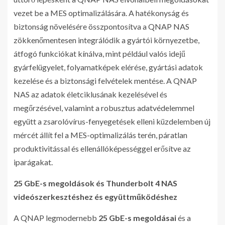
vezet be a MES optimalizálására. A hatékonyság és
biztonság növelésére összpontosítva a QNAP NAS
zökkenőmentesen integrálódik a gyártói környezetbe,
átfogó funkciókat kínálva, mint például valós idejű
gyárfelügyelet, folyamatképek elérése, gyártási adatok
kezelése és a biztonsági felvételek mentése. A QNAP
NAS az adatok életciklusának kezelésével és
megőrzésével, valamint a robusztus adatvédelemmel
együtt a zsarolóvírus-fenyegetések elleni küzdelemben új
mércét állít fel a MES-optimalizálás terén, páratlan
produktivitással és ellenállóképességgel erősítve az
iparágakat.
25 GbE-s megoldások és Thunderbolt 4 NAS
videószerkesztéshez és együttműködéshez
A QNAP legmodernebb
25 GbE-s megoldásai
és a