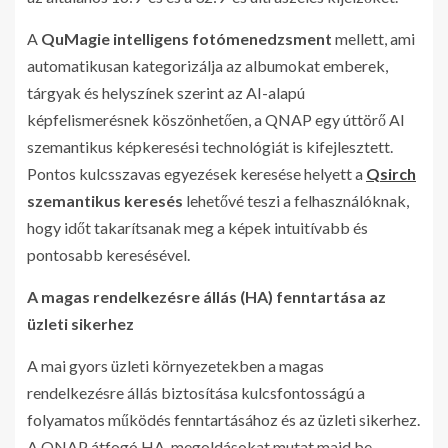
A
QuMagie intelligens fotómenedzsment
mellett, ami
automatikusan kategorizálja az albumokat emberek,
tárgyak és helyszínek szerint az AI-alapú
képfelismerésnek köszönhetően, a QNAP egy úttörő AI
szemantikus képkeresési technológiát is kifejlesztett.
Pontos kulcsszavas egyezések keresése helyett a
Qsirch
szemantikus keresés
lehetővé teszi a felhasználóknak,
hogy időt takarítsanak meg a képek intuitívabb és
pontosabb keresésével.
A magas rendelkezésre állás (HA) fenntartása az
üzleti sikerhez
A mai gyors üzleti környezetekben a magas
rendelkezésre állás biztosítása kulcsfontosságú a
folyamatos működés fenntartásához és az üzleti sikerhez.
A QNAP átfogó HA-megoldásokat mutat majd be,