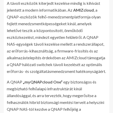
A távoli eszközök kiterjedt kezelése mindig is kihívást
jelentett a modern informatikában. Az
AMIZcloud
, a
QNAP-eszközök felhő-menedzsmentplatformja olyan
fejlett menedzsmentképességeket kínál, amelyek
lehetővé teszik a központosított, önműködő
eszközkezelést, mindezt egyetlen felületről. A QNAP
NAS-egységek távoli kezelése mellett a rendszerállapot,
az erőforrás-kihasználtság, a firmware-frissítés és az
alkalmazástelepítés érdekében az AMIZcloud támogatja
a QNAP hálózati switchek távoli kezelését az optimális
erőforrás- és szolgáltatásmenedzsment hatékonyságáért.
A QNAP
„myQNAPcloud One”
egy biztonságos és
megbízható felhőalapú infrastruktúrát kínál
állandósággal, és arra tervezték, hogy megerősítse a
felhasználók hibrid biztonsági mentési terveit a helyszíni
QNAP NAS-tól kezdve a QNAP felhőjéig a