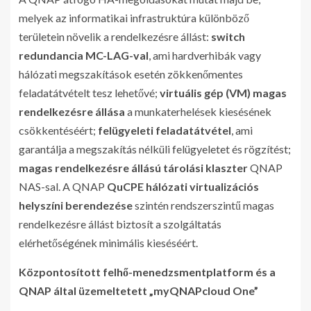
melyek az informatikai infrastruktúra különböző
területein növelik a rendelkezésre állást:
switch
redundancia MC-LAG-val
, ami hardverhibák vagy
hálózati megszakítások esetén zökkenőmentes
feladatátvételt tesz lehetővé;
virtuális gép (VM) magas
rendelkezésre állása
a munkaterhelések kiesésének
csökkentéséért;
felügyeleti feladatátvétel
, ami
garantálja a megszakítás nélküli felügyeletet és rögzítést;
magas rendelkezésre állású tárolási klaszter
QNAP
NAS-sal. A QNAP
QuCPE hálózati virtualizációs
helyszíni berendezése
szintén rendszerszintű magas
rendelkezésre állást biztosít a szolgáltatás
elérhetőségének minimális kieséséért.
Központosított felhő-menedzsmentplatform és a
QNAP által üzemeltetett „myQNAPcloud One”