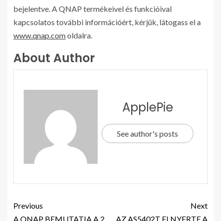
bejelentve. A QNAP termékeivel és funkcióival
kapcsolatos további információért, kérjük, látogass el a
www.qnap.com
oldalra.
About Author
ApplePie
See author's posts
Previous
Next
A QNAP BEMUTATJA A 2
AZ AS5402T ELNYERTE A