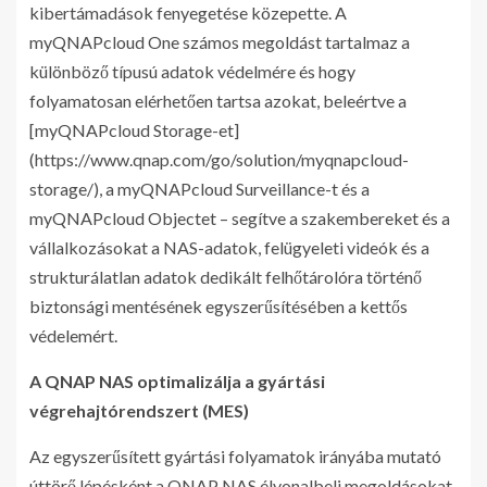
kibertámadások fenyegetése közepette. A
myQNAPcloud One számos megoldást tartalmaz a
különböző típusú adatok védelmére és hogy
folyamatosan elérhetően tartsa azokat, beleértve a
[myQNAPcloud Storage-et]
(https://www.qnap.com/go/solution/myqnapcloud-
storage/), a myQNAPcloud Surveillance-t és a
myQNAPcloud Objectet – segítve a szakembereket és a
vállalkozásokat a NAS-adatok, felügyeleti videók és a
strukturálatlan adatok dedikált felhőtárolóra történő
biztonsági mentésének egyszerűsítésében a kettős
védelemért.
A QNAP NAS optimalizálja a gyártási
végrehajtórendszert (MES)
Az egyszerűsített gyártási folyamatok irányába mutató
úttörő lépésként a QNAP NAS élvonalbeli megoldásokat