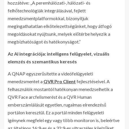
hozzátéve: „A peremhálózati-, hálózati- és
felhőtechnológiák integrálásával, fejlett
menedzsmentplatformokkal, bizonyítjuk
megingathatatlan elkötelezettségünket, hogy átfogó
megoldásokat nyújtsunk, melyek előtérbe helyezik a
megbízhatóságot és hatékonyságot.”
Az AI integrációja: intelligens felügyelet, vizuális
elemzés és szemantikus keresés
A QNAP egyszerűsítette a videófelügyeleti
menedzsmentet a
QVR Pro Client
fejlesztéseivel. A
felhasználók mostantól hatékonyan menedzselhetik a
QVR Face arcfelismerést és a QVR Human
emberszámlálását egyetlen, rugalmas elrendezésű
portálon keresztül. Ez a portál minden felügyeleti
igénynek megfelel egy vagy több monitoron is, beleértve
az általános 16:9-es és a 32:9-es ultraszéles kijelzőket.