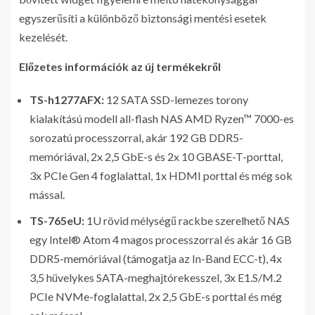
egyszerűsíti a különböző biztonsági mentési esetek
kezelését.
Előzetes információk az új termékekről
TS-h1277AFX:
12 SATA SSD-lemezes torony
kialakítású modell all-flash NAS AMD Ryzen™ 7000-es
sorozatú processzorral, akár 192 GB DDR5-
memóriával, 2x 2,5 GbE-s és 2x 10 GBASE-T-porttal,
3x PCIe Gen 4 foglalattal, 1x HDMI porttal és még sok
mással.
TS-765eU:
1U rövid mélységű rackbe szerelhető NAS
egy Intel® Atom 4 magos processzorral és akár 16 GB
DDR5-memóriával (támogatja az In-Band ECC-t), 4x
3,5 hüvelykes SATA-meghajtórekesszel, 3x E1.S/M.2
PCIe NVMe-foglalattal, 2x 2,5 GbE-s porttal és még