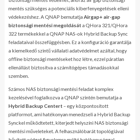
mentés szükséges a potenciális kiberfenyegetések elleni
védekezéshez. A QNAP bemutatja
Airgap+ air-gap
biztonsági mentési megoldását
a QHora 321/QHora
322 termékekkel a QNAP NAS-ok Hybrid Backup Sync
feladataival összefüggésben. Ez a konfiguráció garantálja
a kiemelkedő szintű vállalati adatvédelmet azáltal, hogy
offline biztonsági mentéseket hoz létre, ezzel páratlan
ellenállást biztosítva a számítógépes támadásokkal
szemben.
Számos NAS biztonsági mentési feladat komplex
kezelésével foglalkozva a QNAP szintén bemutatja a
Hybrid Backup Centert
– egy központosított
platformot, ami hatékonyan menedzseli a Hybrid Backup
Synckel működtetett, kiterjedt helyszíni NAS biztonsági
mentési műveleteket. A felhasználóbarát topológiával
bővített widget figyelemre méltó hatékonysággal