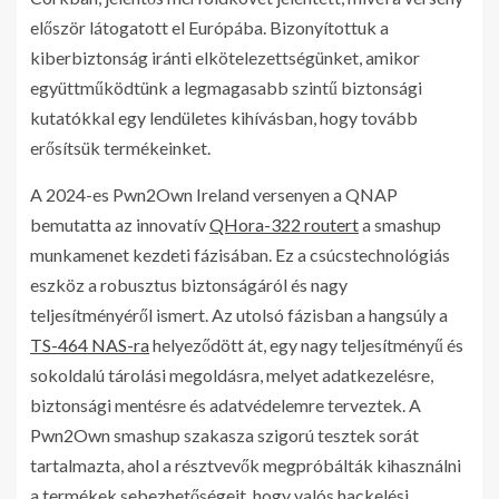
először látogatott el Európába. Bizonyítottuk a
kiberbiztonság iránti elkötelezettségünket, amikor
együttműködtünk a legmagasabb szintű biztonsági
kutatókkal egy lendületes kihívásban, hogy tovább
erősítsük termékeinket.
A 2024-es Pwn2Own Ireland versenyen a QNAP
bemutatta az innovatív
QHora-322 routert
a smashup
munkamenet kezdeti fázisában. Ez a csúcstechnológiás
eszköz a robusztus biztonságáról és nagy
teljesítményéről ismert. Az utolsó fázisban a hangsúly a
TS-464 NAS-ra
helyeződött át, egy nagy teljesítményű és
sokoldalú tárolási megoldásra, melyet adatkezelésre,
biztonsági mentésre és adatvédelemre terveztek. A
Pwn2Own smashup szakasza szigorú tesztek sorát
tartalmazta, ahol a résztvevők megpróbálták kihasználni
a termékek sebezhetőségeit, hogy valós hackelési