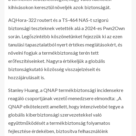
kihívásokon keresztül növeljék azok biztonságát.
AQHora-322 routert és a TS-464 NAS-t szigorú
biztonsági teszteknek vetették alá a 2024-es Pwn2Own
során. Legőszintébb köszönetünket fejezzük ki az ezen
tanulási tapasztalatból nyert értékes meglátásokért, és
növelni fogjuk a termékbiztonság terén tett
erőfeszítéseinket. Nagyra értékeljük a globális
biztonságkutató közösség visszajelzéseit és
hozzájárulásait is.
Stanley Huang, a QNAP termékbiztonsági incidensekre
reagáló csoportjának vezető menedzsere elmondta: „A
QNAP elkötelezett amellett, hogy intenzívebbé tegye a
globális kiberbiztonsági szervezetekkel való
együttműködését a termékbiztonság folyamatos
fejlesztése érdekében, biztosítva felhasználóink