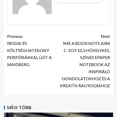
Previous
Next
IRODAI ÉS
ÍME A BOOX NOTE AIR4
KÖLTSÉGHATÉKONY
C: EGY 10,3 HÜVELYKES,
PERIFÉRIÁKKAL ÚJÍT A
SZÍNES EPAPER
SANDBERG
NOTEBOOK AZ
INSPIRÁLÓ
GONDOLATOKHOZ ÉS A
KREATÍV RAGYOGÁSHOZ
MÉG TÖBB