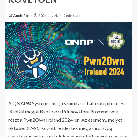
ApplePie
2024.11.14.
2 min read
A QNAP® Systems, Inc., a számítási-, hálózatépítési- és
tárolási megoldások vezető innovátora örömmel vett
részt a Pwn2Own Ireland 2024-en. Az esemény, melyet
október 22-25. között rendeztek meg az írországi
Corkban, jelentős mérföldkövet jelentett, mivel a verseny