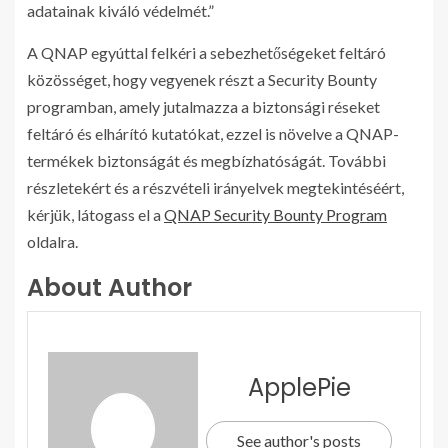
adatainak kiváló védelmét.”
A QNAP egyúttal felkéri a sebezhetőségeket feltáró
közösséget, hogy vegyenek részt a Security Bounty
programban, amely jutalmazza a biztonsági réseket
feltáró és elhárító kutatókat, ezzel is növelve a QNAP-
termékek biztonságát és megbízhatóságát. További
részletekért és a részvételi irányelvek megtekintéséért,
kérjük, látogass el a
QNAP Security Bounty Program
oldalra.
About Author
ApplePie
See author's posts