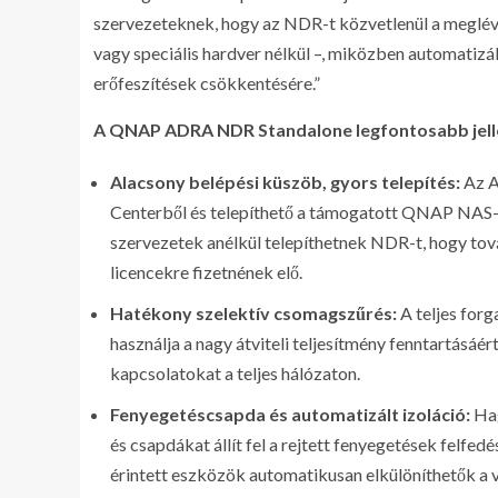
szervezeteknek, hogy az NDR-t közvetlenül a meglévő 
vagy speciális hardver nélkül –, miközben automatizál
erőfeszítések csökkentésére.”
A QNAP ADRA NDR Standalone legfontosabb jell
Alacsony belépési küszöb, gyors telepítés:
Az A
Centerből és telepíthető a támogatott QNAP NAS-
szervezetek anélkül telepíthetnek NDR-t, hogy to
licencekre fizetnének elő.
Hatékony szelektív csomagszűrés:
A teljes for
használja a nagy átviteli teljesítmény fenntartásáér
kapcsolatokat a teljes hálózaton.
Fenyegetéscsapda és automatizált izoláció:
Hag
és csapdákat állít fel a rejtett fenyegetések felfe
érintett eszközök automatikusan elkülöníthetők a 