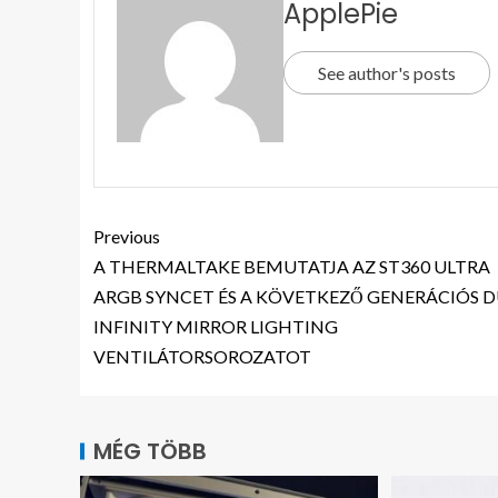
ApplePie
See author's posts
Previous
A THERMALTAKE BEMUTATJA AZ ST360 ULTRA
ARGB SYNCET ÉS A KÖVETKEZŐ GENERÁCIÓS 
INFINITY MIRROR LIGHTING
VENTILÁTORSOROZATOT
MÉG TÖBB