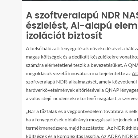
A szoftveralapú NDR NA
észlelést, AI-alapú ele
izolációt biztosít
A belső hálózati fenyegetések növekedésével a hálóza
magas költségek és a dedikált készülékekre vonatko
számára elérhetetlené teszik a bevezetésüket. A QNAP
megoldások vezető innovátora ma bejelentette az
AD
szoftveralapú NDR-alkalmazásét, amely közvetlenül 
hardverkövetelmények eltörlésével a QNAP lényegese
a valós idejű incidensekre történő reagálást, a szerve
„Bár a tűzfalak és a végpontvédelem továbbra is nélk
ha a fenyegetések oldalirányú mozgással terjednek 
termékmenedzsere, majd hozzátette: „Az NDR áthidalj
költségek és a komplexitás lassítja. Az ADRA NDR St