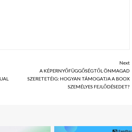
Next
A KÉPERNYŐFÜGGŐSÉGTŐL ÖNMAGAD
DUAL
SZERETETÉIG: HOGYAN TÁMOGATJA A BOOX
SZEMÉLYES FEJLŐDÉSEDET?