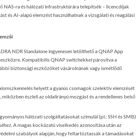
NAS-ra és hálózati infrastruktúrára telepítsék – licencdíjak
ást és AI-alapú elemzést használhatnak a vizsgálati és reagálási
emzői
DRA NDR Standalone ingyenesen letölthető a QNAP App
eszközre. Kompatibilis QNAP switchekkel párosítva a
vábbi biztonsági eszközöket vásárolnának vagy ismétlődő
galomszkennelés helyett a gyanús csomagok szelektív elemzését
t, miközben észleli az oldalirányú mozgást és a rendellenes belső
yományos hálózati szolgáltatásokat szimulál (pl.: SSH és SMB)
déséhez. A magas kockázatú viselkedés azonosítása után az
védelmi szabályok alapján, hogy feltartóztassák a támadásokat