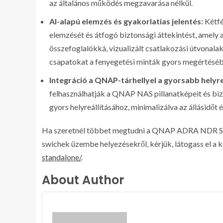
az általános működés megzavarása nélkül.
AI-alapú elemzés és gyakorlatias jelentés:
Kétfé
elemzését és átfogó biztonsági áttekintést, amely
összefoglalókká, vizualizált csatlakozási útvonalak
csapatokat a fenyegetési minták gyors megértéséb
Integráció a QNAP-tárhellyel a gyorsabb helyre
felhasználhatják a QNAP NAS pillanatképeit és bi
gyors helyreállításához, minimalizálva az állásidőt
Ha szeretnél többet megtudni a QNAP ADRA NDR Sta
swichek üzembe helyezésekről, kérjük, látogass el a 
standalone/
.
About Author