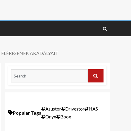
G ELÉRÉSÉNEK AKADÁLYAIT
Asustor
Drivestor
NAS
Popular Tags
Onyx
Boox