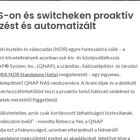
S-on és switcheken proaktív
mzést és automatizált
ti észlelés és válaszadás (NDR) egyre fontosabbá válik – a
zó követelmények azonban sok kis- és középvállalkozás
® System, Inc., (QNAP), a számítás-, hálózatépítési- és tárolási
RA NDR Standalone (béta)
megjelenését – egy ingyenes,
telepíthető QNAP NAS rendszerekre. A licencdíjak és a dedikált
n hozzáférhetőbbé teszi a proaktív belső hálózati védelmet és
zetek méretétől függetlenül.
ülözhetetlen, azok csak korlátozott láthatóságot biztosítanak,
a hálózaton belül” – mondta Rebecca Yen, a QNAP
a ezt a hiányosságot, azonban elterjedését a felmerülő
andalone megszünteti ezeket az akadályokat, lehetővé téve a