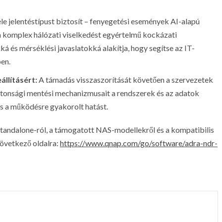
le jelentéstípust biztosít – fenyegetési események AI-alapú
 a komplex hálózati viselkedést egyértelmű kockázati
ká és mérséklési javaslatokká alakítja, hogy segítse az IT-
en.
állításért:
A támadás visszaszorítását követően a szervezetek
ztonsági mentési mechanizmusait a rendszerek és az adatok
 és a működésre gyakorolt hatást.
ndalone-ról, a támogatott NAS-modellekről és a kompatibilis
következő oldalra:
https://www.qnap.com/go/software/adra-ndr-