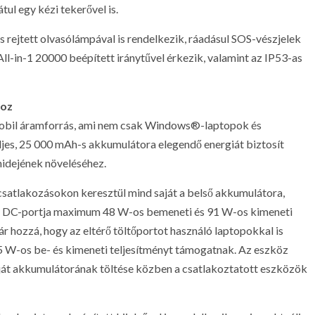
ul egy kézi tekerővel is.
 rejtett olvasólámpával is rendelkezik, ráadásul SOS-vészjelek
ll-in-1 20000 beépített iránytűvel érkezik, valamint az IP53-as
hoz
obil áramforrás, ami nem csak Windows®-laptopok és
jes, 25 000 mAh-s akkumulátora elegendő energiát biztosít
midejének növeléséhez.
satlakozásokon keresztül mind saját a belső akkumulátora,
ez. DC-portja maximum 48 W-os bemeneti és 91 W-os kimeneti
jár hozzá, hogy az eltérő töltőportot használó laptopokkal is
5 W-os be- és kimeneti teljesítményt támogatnak. Az eszköz
saját akkumulátorának töltése közben a csatlakoztatott eszközök