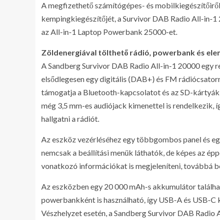
A megfizethető számítógépes- és mobilkiegészítőirő
kempingkiegészítőjét, a Survivor DAB Radio All-in-1
az All-in-1 Laptop Powerbank 25000-et.
Zöldenergiával tölthető rádió, powerbank és el
A Sandberg Survivor DAB Radio All-in-1 20000 egy ren
elsődlegesen egy digitális (DAB+) és FM rádiócsator
támogatja a Bluetooth-kapcsolatot és az SD-kártyák f
még 3,5 mm-es audiójack kimenettel is rendelkezik, íg
hallgatni a rádiót.
Az eszköz vezérléséhez egy többgombos panel és egy 
nemcsak a beállítási menük láthatók, de képes az ép
vonatkozó információkat is megjeleníteni, továbbá beé
Az eszközben egy 20 000 mAh-s akkumulátor találhat
powerbankként is használható, így USB-A és USB-C ki
Vészhelyzet esetén, a Sandberg Survivor DAB Radio Al