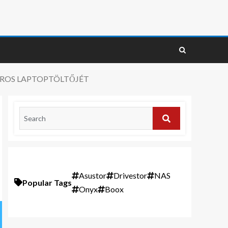
ROS LAPTOPTÖLTŐJÉT
Asustor
Drivestor
NAS
Popular Tags
Onyx
Boox