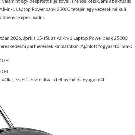
alamint egy beépített kijelzővel is rendelkezik, ami az aktuális
g All-in-1 Laptop Powerbank 25000 tetején egy vezeték nélküli
sítményt képes leadni.
óan 2026. április 15-től, az All-in-1 Laptop Powerbank 25000
 kereskedelmi partnereinek kínálatában. Ajánlott fogyasztói árak:
40 Ft
10 Ft
állal, ezzel is biztosítva a felhasználók nyugalmát.