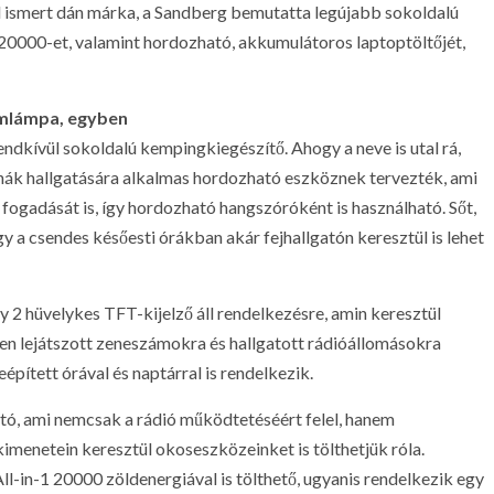
l ismert dán márka, a Sandberg bemutatta legújabb sokoldalú
 20000-et, valamint hordozható, akkumulátoros laptoptöltőjét,
emlámpa, egyben
dkívül sokoldalú kempingkiegészítő. Ahogy a neve is utal rá,
nák hallgatására alkalmas hordozható eszköznek tervezték, ami
ogadását is, így hordozható hangszóróként is használható. Sőt,
y a csendes későesti órákban akár fejhallgatón keresztül is lehet
2 hüvelykes TFT-kijelző áll rendelkezésre, amin keresztül
pen lejátszott zeneszámokra és hallgatott rádióállomásokra
pített órával és naptárral is rendelkezik.
ó, ami nemcsak a rádió működtetéséért felel, hanem
menetein keresztül okoseszközeinket is tölthetjük róla.
l-in-1 20000 zöldenergiával is tölthető, ugyanis rendelkezik egy