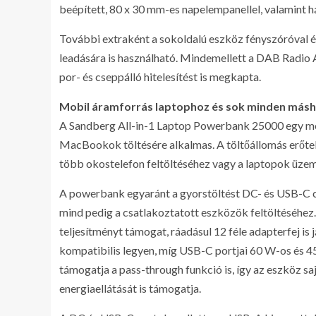
beépített, 80 x 30 mm-es napelempanellel, valamint hát
További extraként a sokoldalú eszköz fényszóróval és
leadására is használható. Mindemellett a DAB Radio A
por- és cseppálló hitelesítést is megkapta.
Mobil áramforrás laptophoz és sok minden más
A Sandberg All-in-1 Laptop Powerbank 25000 egy m
MacBookok töltésére alkalmas. A töltőállomás erőtel
több okostelefon feltöltéséhez vagy a laptopok üze
A powerbank egyaránt a gyorstöltést DC- és USB-C c
mind pedig a csatlakoztatott eszközök feltöltéséh
teljesítményt támogat, ráadásul 12 féle adapterfej is 
kompatibilis legyen, míg USB-C portjai 60 W-os és 4
támogatja a pass-through funkció is, így az eszköz 
energiaellátását is támogatja.