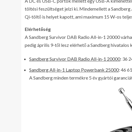
A DC és USB-C portok mellett egy USB-A kimenettel, v
töltési feszültséget jelzi ki. Mindemellett a Sandber
Qi-töltő is helyet kapott, ami maximum 15 W-os telje
Elérhetőség
A Sandberg Survivor DAB Radio All-in-1 20000 várhat
pedig április 9-től lesz elérhető a Sandberg hivatalos
Sandberg Survivor DAB Radio All-in-1 20000
: 36 2
Sandberg All-in-1 Laptop Powerbank 25000
: 46 6
A Sandberg minden termékre 5 év gyártói garanciát v