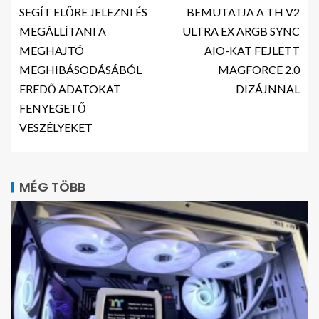
SEGÍT ELŐRE JELEZNI ÉS
BEMUTATJA A TH V2
MEGÁLLÍTANI A
ULTRA EX ARGB SYNC
MEGHAJTÓ
AIO-KAT FEJLETT
MEGHIBÁSODÁSÁBÓL
MAGFORCE 2.0
EREDŐ ADATOKAT
DIZÁJNNAL
FENYEGETŐ
VESZÉLYEKET
MÉG TÖBB