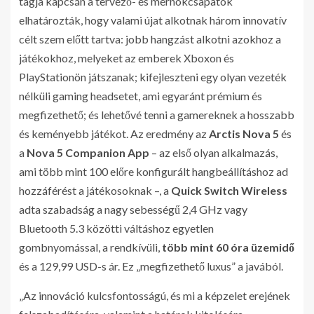
tagja kapcsán a tervező- és mérnökcsapatok
elhatározták, hogy valami újat alkotnak három innovatív
célt szem előtt tartva: jobb hangzást alkotni azokhoz a
játékokhoz, melyeket az emberek Xboxon és
PlayStationön játszanak; kifejleszteni egy olyan vezeték
nélküli gaming headsetet, ami egyaránt prémium és
megfizethető; és lehetővé tenni a gamereknek a hosszabb
és keményebb játékot. Az eredmény az
Arctis Nova 5
és
a
Nova 5 Companion App
– az első olyan alkalmazás,
ami több mint 100 előre konfigurált hangbeállításhoz ad
hozzáférést a játékosoknak –, a
Quick Switch Wireless
adta szabadság a nagy sebességű 2,4 GHz vagy
Bluetooth 5.3 közötti váltáshoz egyetlen
gombnyomással, a rendkívüli,
több mint 60 óra üzemidő
és a 129,99 USD-s ár. Ez „megfizethető luxus” a javából.
„Az innováció kulcsfontosságú, és mi a képzelet erejének