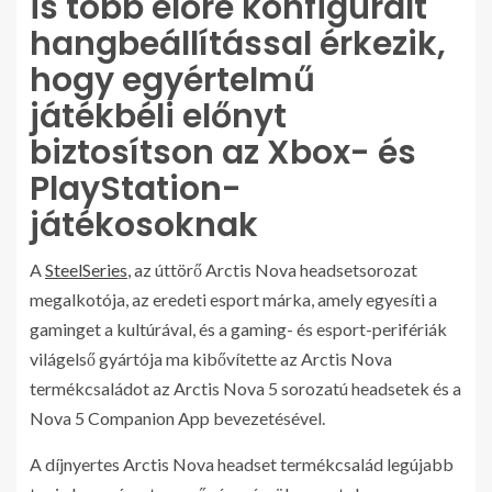
is több előre konfigurált
hangbeállítással érkezik,
hogy egyértelmű
játékbéli előnyt
biztosítson az Xbox- és
PlayStation-
játékosoknak
A
SteelSeries
, az úttörő Arctis Nova headsetsorozat
megalkotója, az eredeti esport márka, amely egyesíti a
gaminget a kultúrával, és a gaming- és esport-perifériák
világelső gyártója ma kibővítette az Arctis Nova
termékcsaládot az Arctis Nova 5 sorozatú headsetek és a
Nova 5 Companion App bevezetésével.
A díjnyertes Arctis Nova headset termékcsalád legújabb