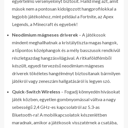
egyértelmű versenyelőnyt biztosít. Halld meg azt, amit
mások nem a pontosan kidolgozott hangprofilokkal a
legjobb játékokhoz, mint például a Fortnite, az Apex
Legends, a Minecraft és egyebek!
Neodímium mágneses driverek
– A játékosok
mindent meghallhatnak a kristálytiszta magas hangok,
a tűpontos középhangok és a mély basszusok rendkívül
részletgazdag hangzásvilágával. A ritkaföldfémből
készült, egyedi tervezésű neodímium mágneses
driverek tökéletes hangélményt biztosítanak bármilyen
játékról vagy zeneszám hallgatásáról is legyen szó.
Quick-Switch Wireless
– Fogadj könnyedén hívásokat
játék közben, egyetlen gombnyomással váltva a nagy
sebességű 2,4 GHz-es kapcsolatról az 5.3-as
Bluetooth-ra! A mobilkapcsolatok készenlétben
maradnak, amikor a játékosok visszatérnek a csatába,