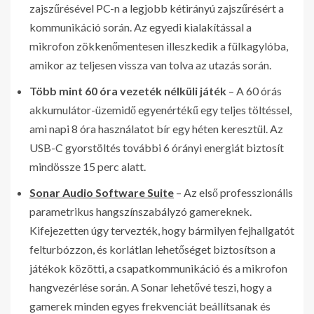
zajszűrésével PC-n a legjobb kétirányú zajszűrésért a
kommunikáció során. Az egyedi kialakítással a
mikrofon zökkenőmentesen illeszkedik a fülkagylóba,
amikor az teljesen vissza van tolva az utazás során.
Több mint 60 óra vezeték nélküli játék
– A 60 órás
akkumulátor-üzemidő egyenértékű egy teljes töltéssel,
ami napi 8 óra használatot bír egy héten keresztül. Az
USB-C gyorstöltés további 6 órányi energiát biztosít
mindössze 15 perc alatt.
Sonar Audio Software Suite
– Az első professzionális
parametrikus hangszínszabályzó gamereknek.
Kifejezetten úgy tervezték, hogy bármilyen fejhallgatót
felturbózzon, és korlátlan lehetőséget biztosítson a
játékok közötti, a csapatkommunikáció és a mikrofon
hangvezérlése során. A Sonar lehetővé teszi, hogy a
gamerek minden egyes frekvenciát beállítsanak és