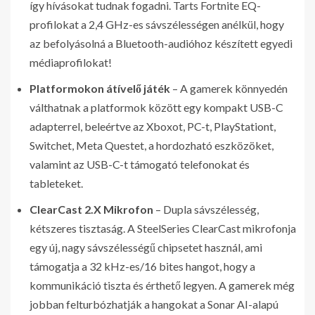
így hívásokat tudnak fogadni. Tarts Fortnite EQ-
profilokat a 2,4 GHz-es sávszélességen anélkül, hogy
az befolyásolná a Bluetooth-audióhoz készített egyedi
médiaprofilokat!
Platformokon átívelő játék
– A gamerek könnyedén
válthatnak a platformok között egy kompakt USB-C
adapterrel, beleértve az Xboxot, PC-t, PlayStationt,
Switchet, Meta Questet, a hordozható eszközöket,
valamint az USB-C-t támogató telefonokat és
tableteket.
ClearCast 2.X Mikrofon
– Dupla sávszélesség,
kétszeres tisztaság. A SteelSeries ClearCast mikrofonja
egy új, nagy sávszélességű chipsetet használ, ami
támogatja a 32 kHz-es/16 bites hangot, hogy a
kommunikáció tiszta és érthető legyen. A gamerek még
jobban felturbózhatják a hangokat a Sonar AI-alapú