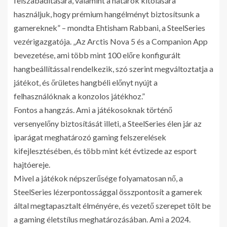
felszabadítására, valamint a határok kitolására
használjuk, hogy prémium hangélményt biztosítsunk a
gamereknek” – mondta Ehtisham Rabbani, a SteelSeries
vezérigazgatója. „Az Arctis Nova 5 és a Companion App
bevezetése, ami több mint 100 előre konfigurált
hangbeállítással rendelkezik, szó szerint megváltoztatja a
játékot, és őrületes hangbéli előnyt nyújt a
felhasználóknak a konzolos játékhoz.”
Fontos a hangzás. Ami a játékosoknak történő
versenyelőny biztosítását illeti, a SteelSeries élen jár az
iparágat meghatározó gaming felszerelések
kifejlesztésében, és több mint két évtizede az esport
hajtóereje.
Mivel a játékok népszerűsége folyamatosan nő, a
SteelSeries lézerpontossággal összpontosít a gamerek
által megtapasztalt élményére, és vezető szerepet tölt be
a gaming életstílus meghatározásában. Ami a 2024.