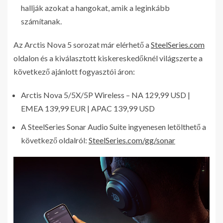
hallják azokat a hangokat, amik a leginkább
számítanak.
Az Arctis Nova 5 sorozat már elérhető a
SteelSeries.com
oldalon és a kiválasztott kiskereskedőknél világszerte a
következő ajánlott fogyasztói áron:
Arctis Nova 5/5X/5P Wireless – NA 129,99 USD |
EMEA 139,99 EUR | APAC 139,99 USD
A SteelSeries Sonar Audio Suite ingyenesen letölthető a
következő oldalról:
SteelSeries.com/gg/sonar