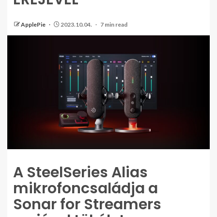
ApplePie
2023.10.04.
7 min read
A SteelSeries Alias
mikrofoncsaládja a
Sonar for Streamers