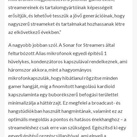
streamereinek és tartalomgyártóinak képességeit
erősítjük, és lehetővé tesszük a jövő generációinak, hogy
nagyszerű streameket és tartalmakat hozhassanak létre
az elkövetkező években.”
A nagyobb jobban szól. A Sonar for Streamers által
felturbózott Alias mikrofonok egyedi építésű 1
hüvelykes, kondenzátoros kapszulával rendelkeznek, ami
háromszor akkora, mint a hagyományos
mikrofonkapszulák, hogy hibátlanul rögzítse minden
gamer hangját, míg a finomított hangolású kardioid
kapszulaminta egy buborékszerű befogási területtel
minimalizálja a háttérzajt. Ez megfelel a broadcast- és
hangstúdiókban használt hangmintának, valamint ez az
optimális megoldás a pontos és hatásos énekhanghoz – a
streameléshez csak erre van szükséged. Egészítsd ki egy
egyedi építésű rezgéscsillapítóval, ami elnyeli a