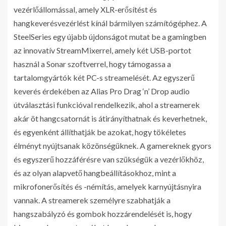
vezérlőállomással, amely XLR-erősítést és
hangkeverésvezérlést kínál bármilyen számítógéphez. A
SteelSeries egy újabb újdonságot mutat be a gamingben
az innovatív StreamMixerrel, amely két USB-portot
használ a Sonar szoftverrel, hogy támogassa a
tartalomgyártók két PC-s streamelését. Az egyszerű
keverés érdekében az Alias Pro Drag ‘n’ Drop audio
útválasztási funkcióval rendelkezik, ahol a streamerek
akár öt hangcsatornát is átirányíthatnak és keverhetnek,
és egyenként állíthatják be azokat, hogy tökéletes
élményt nyújtsanak közönségüknek. A gamereknek gyors
és egyszerű hozzáférésre van szükségük a vezérlőkhöz,
és az olyan alapvető hangbeállításokhoz, mint a
mikrofonerősítés és -némítás, amelyek karnyújtásnyira
vannak. A streamerek személyre szabhatják a
hangszabályzó és gombok hozzárendelését is, hogy