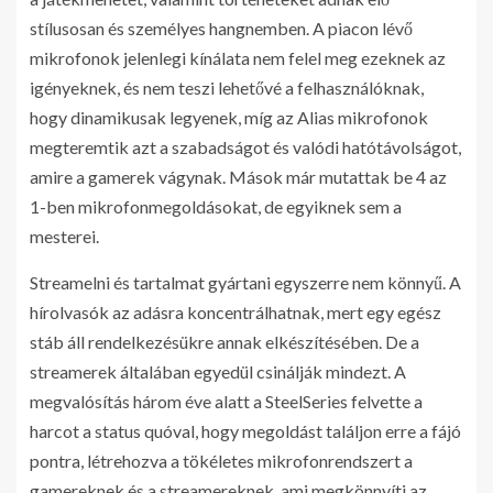
stílusosan és személyes hangnemben. A piacon lévő
mikrofonok jelenlegi kínálata nem felel meg ezeknek az
igényeknek, és nem teszi lehetővé a felhasználóknak,
hogy dinamikusak legyenek, míg az Alias mikrofonok
megteremtik azt a szabadságot és valódi hatótávolságot,
amire a gamerek vágynak. Mások már mutattak be 4 az
1-ben mikrofonmegoldásokat, de egyiknek sem a
mesterei.
Streamelni és tartalmat gyártani egyszerre nem könnyű. A
hírolvasók az adásra koncentrálhatnak, mert egy egész
stáb áll rendelkezésükre annak elkészítésében. De a
streamerek általában egyedül csinálják mindezt. A
megvalósítás három éve alatt a SteelSeries felvette a
harcot a status quóval, hogy megoldást találjon erre a fájó
pontra, létrehozva a tökéletes mikrofonrendszert a
gamereknek és a streamereknek, ami megkönnyíti az