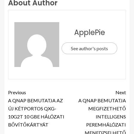
About Author
ApplePie
See author's posts
Previous
Next
A QNAP BEMUTATJA AZ
A QNAP BEMUTATJA
ÚJ KÉTPORTOS QXG-
MEGFIZETHETŐ
10G2T 10 GBE HÁLÓZATI
INTELLIGENS
BŐVÍTŐKÁRTYÁT
PEREMHÁLÓZATI
MENEDZSELHETŐ