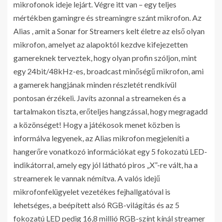
mikrofonok ideje lejárt. Végre itt van – egy teljes
mértékben gamingre és streamingre szánt mikrofon. Az
Alias , amit a Sonar for Streamers kelt életre az első olyan
mikrofon, amelyet az alapoktól kezdve kifejezetten
gamereknek terveztek, hogy olyan profin szóljon, mint
egy 24bit/48kHz-es, broadcast minőségű mikrofon, ami
a gamerek hangjának minden részletét rendkívül
pontosan érzékeli. Javíts azonnal a streameken és a
tartalmakon tiszta, erőteljes hangzással, hogy megragadd
a közönséget! Hogy a játékosok menet közben is
informálva legyenek, az Alias mikrofon megjeleníti a
hangerőre vonatkozó információkat egy 5 fokozatú LED-
indikátorral, amely egy jól látható piros „X”-re vált, ha a
streamerek le vannak némítva. A valós idejű
mikrofonfelügyelet vezetékes fejhallgatóval is
lehetséges, a beépített alsó RGB-világítás és az 5
fokozatú LED pedig 16,8 millió RGB-színt kínál streamer