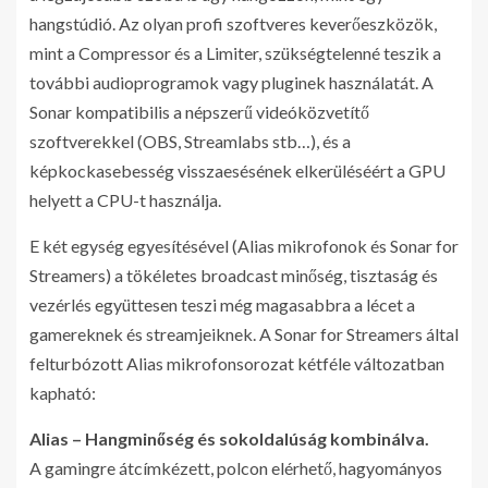
hangstúdió. Az olyan profi szoftveres keverőeszközök,
mint a Compressor és a Limiter, szükségtelenné teszik a
további audioprogramok vagy pluginek használatát. A
Sonar kompatibilis a népszerű videóközvetítő
szoftverekkel (OBS, Streamlabs stb…), és a
képkockasebesség visszaesésének elkerüléséért a GPU
helyett a CPU-t használja.
E két egység egyesítésével (Alias mikrofonok és Sonar for
Streamers) a tökéletes broadcast minőség, tisztaság és
vezérlés együttesen teszi még magasabbra a lécet a
gamereknek és streamjeiknek. A Sonar for Streamers által
felturbózott Alias mikrofonsorozat kétféle változatban
kapható:
Alias – Hangminőség és sokoldalúság kombinálva.
A gamingre átcímkézett, polcon elérhető, hagyományos