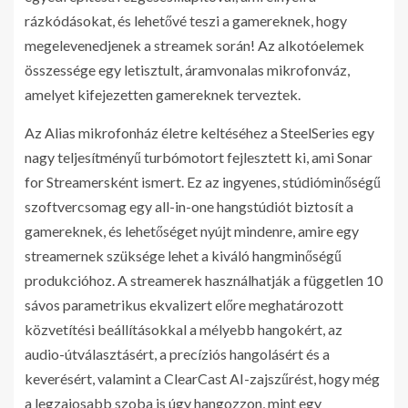
rázkódásokat, és lehetővé teszi a gamereknek, hogy
megelevenedjenek a streamek során! Az alkotóelemek
összessége egy letisztult, áramvonalas mikrofonváz,
amelyet kifejezetten gamereknek terveztek.
Az Alias mikrofonház életre keltéséhez a SteelSeries egy
nagy teljesítményű turbómotort fejlesztett ki, ami Sonar
for Streamersként ismert. Ez az ingyenes, stúdióminőségű
szoftvercsomag egy all-in-one hangstúdiót biztosít a
gamereknek, és lehetőséget nyújt mindenre, amire egy
streamernek szüksége lehet a kiváló hangminőségű
produkcióhoz. A streamerek használhatják a független 10
sávos parametrikus ekvalizert előre meghatározott
közvetítési beállításokkal a mélyebb hangokért, az
audio-útválasztásért, a precíziós hangolásért és a
keverésért, valamint a ClearCast AI-zajszűrést, hogy még
a legzajosabb szoba is úgy hangozzon, mint egy