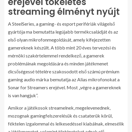
erejével tökéletes
streaming élményt nyújt
A SteelSeries, a gaming- és esport perifériák világelső
gyártója ma bemutatta legújabb termékcsaládját és az
első olyan mikrofonmegoldását, amely kifejezetten
gamereknek készült. A több mint 20 éves tervezési és
mérnöki szakértelemmel rendelkező, a gamerek
problémáinak megoldására és minden játékmenet
dicsőségessé tételére szakosodott első számú prémium
gaming audio márka bemutatja az Alias mikrofonokat a
Sonar for Streamers erejével. Most „végre a gamereknek
is van hangjuk”.
Amikor a játékosok streamelnek, megelevenednek,
mozognak gamingfelszerelésük és csataterük körül,
féktelen izgalommal és lelkesedéssel kiabálnak, elmesélik
a játékmenetet, valamint történeteket adnak elő