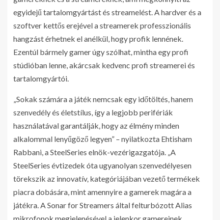
egyidejű tartalomgyártást és streamelést. A hardver és a
szoftver kettős erejével a streamerek professzionális
hangzást érhetnek el anélkül, hogy profik lennének.
Ezentúl bármely gamer úgy szólhat, mintha egy profi
stúdióban lenne, akárcsak kedvenc profi streamerei és
tartalomgyártói.
„Sokak számára a játék nemcsak egy időtöltés, hanem
szenvedély és életstílus, így a legjobb perifériák
használatával garantálják, hogy az élmény minden
alkalommal lenyűgöző legyen” – nyilatkozta Ehtisham
Rabbani, a SteelSeries elnök-vezérigazgatója. „A
SteelSeries évtizedek óta ugyanolyan szenvedélyesen
törekszik az innovatív, kategóriájában vezető termékek
piacra dobására, mint amennyire a gamerek magára a
játékra. A Sonar for Streamers által felturbózott Alias
mikrofonok megjelenésével a jelenkor gamereinek,