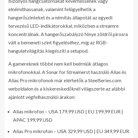
bizonyos hangcsatornákat keverhessenek vagy
elnémíthassanak, valamint felügyelhetik a
hangerőszinteket és a némítás állapotát az egyedi
tervezésű LED-indikátorokkal, miközben a streamre
koncentrálnak. A hangerőszabályzó fénye zöldről pirosra
vált a bemeneti szint figyeléséhez, míg az RGB-
hangulatvilágítás kiegészíti a setupod.
A gamereknek többé nem kell beérniük átlagos
mikrofonokkal. A Sonar for Streamerst használó Alias és
Alias Pro mikrofonok már elérhetők a SteelSeries.com
weboldalon és a kiskereskedőknél világszerte az alábbi
ajánlott végfelhasználói árakon:
Alias mikrofon – USA 179,99 USD | EU 199,99 EUR |
APAC 199,99 USD
Alias Pro mikrofon – USA 329,99 USD | EU 349,99 EUR