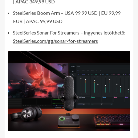
| APAC 349,99 USD
SteelSeries Boom Arm – USA 99,99 USD | EU 99,99
EUR | APAC 99,99 USD
SteelSeries Sonar For Streamers – Ingyenes letölthető:
SteelSeries.com/gg/sonar-for-streamers