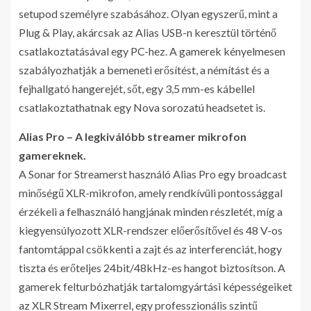
setupod személyre szabásához. Olyan egyszerű, mint a
Plug & Play, akárcsak az Alias USB-n keresztül történő
csatlakoztatásával egy PC-hez. A gamerek kényelmesen
szabályozhatják a bemeneti erősítést, a némítást és a
fejhallgató hangerejét, sőt, egy 3,5 mm-es kábellel
csatlakoztathatnak egy Nova sorozatú headsetet is.
Alias Pro – A legkiválóbb streamer mikrofon
gamereknek.
A Sonar for Streamerst használó Alias Pro egy broadcast
minőségű XLR-mikrofon, amely rendkívüli pontossággal
érzékeli a felhasználó hangjának minden részletét, míg a
kiegyensúlyozott XLR-rendszer előerősítővel és 48 V-os
fantomtáppal csökkenti a zajt és az interferenciát, hogy
tiszta és erőteljes 24bit/48kHz-es hangot biztosítson. A
gamerek felturbózhatják tartalomgyártási képességeiket
az XLR Stream Mixerrel, egy professzionális szintű