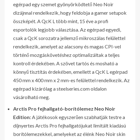
egérpad egy szemet gyönyörködtető Neo Noir
dizájnnal rendelkezik, hogy feldobja a gamer setupok
összképét. A QcK L több mint, 15 éve a profi
esportolók legjobb választása. Az egérpad egyedi,
csak a QcK sorozatra jellemző mikroszálas felülettel
rendelkezik, amelyet az alacsony és magas CPI-vel
történő mozgáskövetéshez optimalizáltak a teljes
kontroll érdekében. A szövet tartós és mosható a
könnyű tisztítás érdekében, emellett a QcK L egérpad
450 mm x 400 mm x 2 mm-es felülettel rendelkezik. Az
egérpad kizárólag a steelseries.com oldalon
vásárolható meg.
Arctis Pro fejhallgató-borítólemez Neo Noir
Edition:
A játékosok egyszerűen szabhatják testre a
díjnyertes Arctis Pro fejhallgatójukat limitált kiadású
borítólemezekkel, amelyeket az élénk Neo Noir skin