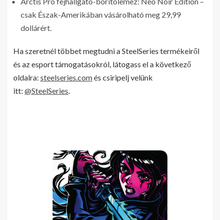
Arctis Pro fejhallgató-borítólemez: Neo Noir Edition –
csak Észak-Amerikában vásárolható meg 29,99
dollárért.
Ha szeretnél többet megtudni a SteelSeries termékeiről
és az esport támogatásokról, látogass el a következő
oldalra:
steelseries.com
és csiripelj velünk
itt:
@SteelSeries
.