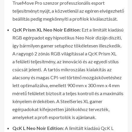
TrueMove Pro szenzor professzionális esport
teljesítményt nyújt, a közvetlenül az egéren elvégezhető
beállítás pedig megkönnyíti a profilok kiválasztását.
QcK
Prism XL Neo Noir Edition:
Ezt a limitált kiadású
RGB egérpadot egy hipnotikus Neo Noir dizájn díszíti,
így bármilyen gamer setuphoz tökéletesen illeszkedik.
A ragyogó 2 zónás RGB világítással a QcK Prism XL
a felületi teljesítmény, az innováció és az egyedi stílus
csúcsát jelenti. A tartós mikroszálas kialakítás az
alacsony és magas CPI-vel történő mozgáskövetéshez
lett optimalizálva, emellett 900 mm x 300 mm x 4 mm
méretű felületet biztosít a teljes kontroll és a maximális
kényelem érdekében. A SteelSeries XL gamer
egérpadokat kifejezetten játékokhoz tervezték,
amelyeket a profi esportolók is ajánlanak.
QcK L Neo Noir Edition:
A limitált kiadású QcK L