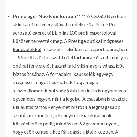
Prime egér Neo Noir Edition
**:** A CS:GO Neo Noir
skin kaotikus energiájával rendelkező a Prime Pro
sorozatú egeret több mint 100 profi esportolóval
közösen tervezték meg. A
Prestige optikai mágneses
kapcsolókkal
felszerelt – elsőként az esport iparágban
– Prime ötször hosszabb élettartamra készült, amely az
optikai fény erejét használja ki villámgyors válaszidőt
biztosításához. A forradalmi kapcsolók egy-egy
mágneses magot használnak, hogy még a
százmilliomodik bal vagy jobb kattintás is ugyanolyan
egyenletes legyen, mint a legelső. A csatában is tesztelt
kialakítás tartós kényelmet biztosít a legmagasabb
szintű játék mellett, a könnyített kialakításának
köszönhetően pedig mindössze 69 grammot nyom,
hogy csökkentse a kéz fáradását a játék közben. A