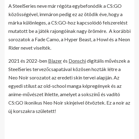
A SteelSeries neve már régóta egybefonódik a CS:GO
közösségével, immáron pedig ez az ötödik éve, hogy a
márka különleges, a CS:GO-hoz kapcsolódó felszerelést
mutatott be a játék rajongóinak nagy örömére. A korábbi
sorozatok a Fade Camo, a Hyper Beast, a Howl és a Neon
Rider nevet viselték.
2021 és 2022-ben
Blazer
és
Donschi
digitális művészek a
SteelSeries tervezőcsapatával közösen hozták létre a
Neo Noir sorozatot az eredeti skin tervei alapján. Az
egyedi stílust az old-school manga képregények és az
anime-művészet ihlette, amelyet a sokszínű és vadító
CS:GO ikonikus Neo Noir skinjeivel ötvöztek. Ez a noir az
új korszakra született!