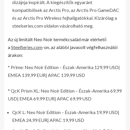
dizájnja inspirált. A kiegészítők egyaránt
kompatibilisek az Arctis Pro, az Arctis Pro GameDAC
és az Arctis Pro Wireless fejhallgatókkal. Kizárólag a
steelseries.com oldalon vásárolható meg.
Az új limitált Neo Noir termékcsalád már elérhető
a
SteelSeries.com
-on, az alábbi javasolt végfelhasználói
árakon:
* Prime: Neo Noir Edition – Észak-Amerika 129,99 USD|
EMEA 139,99 EUR| APAC 139,99 USD
* QcK Prism XL: Neo Noir Edition – Észak-Amerika 69,99
USD| EMEA 69,99 EUR| APAC 69,99 USD
QcK L: Neo Noir Edition – Észak-Amerika 19,99 USD|
EMEA 24,99 EUR| APAC 19,99 USD