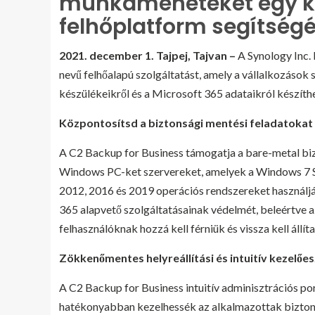
munkameneteket egy kö
felhőplatform segítségé
2021. december 1. Tajpej, Tajvan –
A Synology Inc. 
nevű felhőalapú szolgáltatást, amely a vállalkozások
készülékeikről és a Microsoft 365 adataikról készíth
Központosítsd a biztonsági mentési feladatoka
A C2 Backup for Business támogatja a bare-metal bi
Windows PC-ket szervereket, amelyek a Windows 7 
2012, 2016 és 2019 operációs rendszereket használják
365 alapvető szolgáltatásainak védelmét, beleértve az
felhasználóknak hozzá kell férniük és vissza kell állí
Zökkenőmentes helyreállítási és intuitív kezelőe
A C2 Backup for Business intuitív adminisztrációs po
hatékonyabban kezelhessék az alkalmazottak biztonság