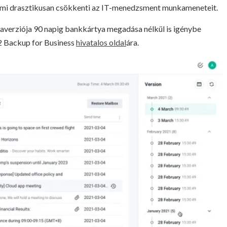
 ami drasztikusan csökkenti az IT-menedzsment munkameneteit.
averziója 90 napig bankkártya megadása nélkül is igénybe
C2 Backup for Business
hivatalos oldal
ára.