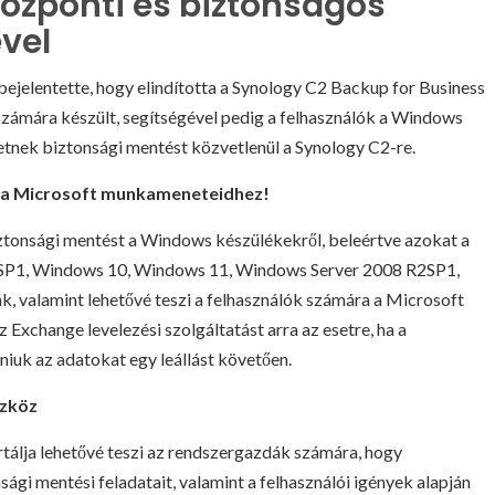
zponti és biztonságos
vel
bejelentette, hogy elindította a Synology C2 Backup for Business
 számára készült, segítségével pedig a felhasználók a Windows
etnek biztonsági mentést közvetlenül a Synology C2-re.
t a Microsoft munkameneteidhez!
ztonsági mentést a Windows készülékekről, beleértve azokat a
SP1, Windows 10, Windows 11, Windows Server 2008 R2SP1,
, valamint lehetővé teszi a felhasználók számára a Microsoft
 Exchange levelezési szolgáltatást arra az esetre, ha a
taniuk az adatokat egy leállást követően.
szköz
rtálja lehetővé teszi az rendszergazdák számára, hogy
i mentési feladatait, valamint a felhasználói igények alapján