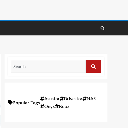
Asustor
Drivestor
NAS
Popular Tags
Onyx
Boox