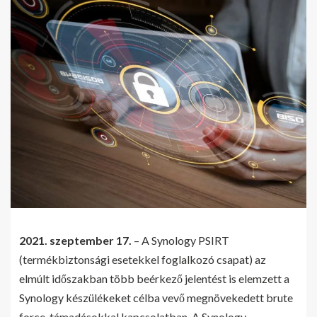
2021. szeptember 17.
– A Synology PSIRT
(termékbiztonsági esetekkel foglalkozó csapat) az
elmúlt időszakban több beérkező jelentést is elemzett a
Synology készülékeket célba vevő megnövekedett brute
force-támadásokkal kapcsolatban. A Synology