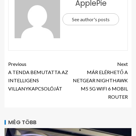
ApplePie
See author's posts
Previous
Next
A TENDA BEMUTATTA AZ
MÁR ELÉRHETŐ A
INTELLIGENS
NETGEAR NIGHTHAWK
VILLANYKAPCSOLÓJÁT
M5 5G WIFI 6 MOBIL
ROUTER
MÉG TÖBB