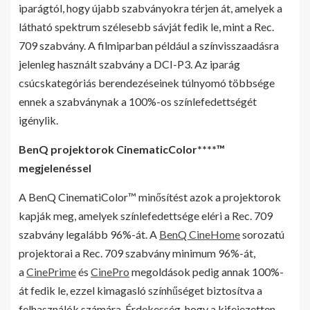
iparágtól, hogy újabb szabványokra térjen át, amelyek a
látható spektrum szélesebb sávját fedik le, mint a Rec.
709 szabvány. A filmiparban például a színvisszaadásra
jelenleg használt szabvány a DCI-P3. Az iparág
csúcskategóriás berendezéseinek túlnyomó többsége
ennek a szabványnak a 100%-os színlefedettségét
igénylik.
BenQ projektorok CinematicColor****™
megjelenéssel
A BenQ CinematiColor™ minősítést azok a projektorok
kapják meg, amelyek színlefedettsége eléri a Rec. 709
szabvány legalább 96%-át. A
BenQ CineHome
sorozatú
projektorai a Rec. 709 szabvány minimum 96%-át,
a
CinePrime
és
CinePro
megoldások pedig annak 100%-
át fedik le, ezzel kimagasló színhűséget biztosítva a
felhasználók számára. Érdekesség, hogy a kifejezetten