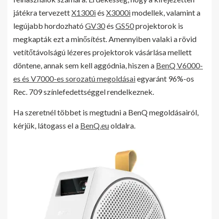
játékra tervezett
X1300i
és
X3000i
modellek, valamint a
legújabb hordozható
GV30
és
GS50
projektorok is
megkapták ezt a minősítést. Amennyiben valaki a rövid
vetítőtávolságú lézeres projektorok vásárlása mellett
döntene, annak sem kell aggódnia, hiszen a
BenQ V6000-
es és V7000-es sorozatú megoldásai
egyaránt 96%-os
Rec. 709 színlefedettséggel rendelkeznek.
Ha szeretnél többet is megtudni a BenQ megoldásairól,
kérjük, látogass el a
BenQ.eu
oldalra.