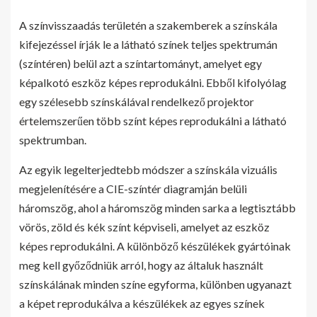
A színvisszaadás területén a szakemberek a színskála
kifejezéssel írják le a látható színek teljes spektrumán
(színtéren) belül azt a színtartományt, amelyet egy
képalkotó eszköz képes reprodukálni. Ebből kifolyólag
egy szélesebb színskálával rendelkező projektor
értelemszerűen több színt képes reprodukálni a látható
spektrumban.
Az egyik legelterjedtebb módszer a színskála vizuális
megjelenítésére a CIE-színtér diagramján belüli
háromszög, ahol a háromszög minden sarka a legtisztább
vörös, zöld és kék színt képviseli, amelyet az eszköz
képes reprodukálni. A különböző készülékek gyártóinak
meg kell győződniük arról, hogy az általuk használt
színskálának minden színe egyforma, különben ugyanazt
a képet reprodukálva a készülékek az egyes színek