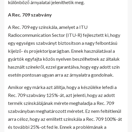
különböző árnyalatai jeleníthetik meg.
A Rec. 709 szabvány
A Rec. 709 egy színskála, amelyet a ITU
Radiocommunication Sector (ITU-R) fejlesztett ki, hogy
egy egységes szabványt biztosítson a nagy felbontású
kijelző- és projektoriparágban. Ennek használatával a
gyártók egyfajta közös nyelven beszélhetnek az általuk
használt színekről, ezzel garantálva, hogy egy adott szín
esetén pontosan ugyan arra az árnyalatra gondolnak.
Amikor egy márka azt állítja, hogy a készüléke lefedi a
Rec. 709 szabvány 125%-át, azt jelenti, hogy az adott
termék színskálájának mérete meghaladja a Rec. 709
szabványban meghatározott méretet. Ez nem feltétlenül
arra céloz, hogy az említett színskála a Rec. 709 100%-át
és további 25%-ot fed le. Ennek a problémának a