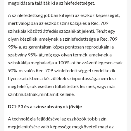
megoldására találták ki a színlefedettséget.
A színlefedettség jobban kifejezi az eszköz képességét,
mert valójában az eszköz színskálája és a Rec. 709
színskála közötti átfedés százalékát jelenti. Tehát egy
olyan készülék, amelynek a színlefedettsége a Rec. 709
95%-a, az garantáltan képes pontosan reprodukálni a
szabvány 95%-át, míg egy olyan termék, amelynek a
színskálája meghaladja a 100%-ot hozzávetőlegesen csak
90%-os valós Rec. 709 színlefedettséggel rendelkezik.
Ilyen esetekben a készülékek színpontossága nem lesz
megfelelő, sok esetben túltelítettek lesznek, vagy más
színt mutatnak, mint amit kellene.
DCI-P3 és a színszabványok jövője
A technológia fejlődésével az eszközök több szín
megjelenítésére való képessége megköveteli majd az