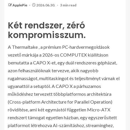
ApplePie
2026.06.30.
3 min read
Két rendszer, zéró
kompromisszum.
A Thermaltake , a prémium PC-hardvermegoldások
vezető márkája a 2026-os COMPUTEX kiállításon
bemutatta a CAPO X-et, egy duál rendszeres gépházat,
azon felhasználóknak tervezve, akik nagyobb
rugalmasságot, multitaskingot és teljesítményt várnak el
ugyanattól a setuptól. A CAPO X a párhuzamos
működéshez tervezett többplatformos architektúra
(Cross-platform Architecture for Parallel Operation)
rövidítése, ami két egymástól független Micro-ATX
rendszert támogat egyetlen házban, egy egyszerűsített
platformot létrehozva AI-számításhoz, streaminghez,