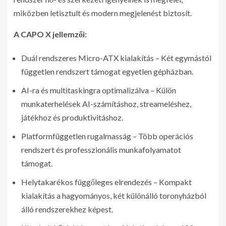
miközben letisztult és modern megjelenést biztosít.
A CAPO X jellemzői:
Duál rendszeres Micro-ATX kialakítás – Két egymástól
független rendszert támogat egyetlen gépházban.
AI-ra és multitaskingra optimalizálva – Külön
munkaterhelések AI-számításhoz, streameléshez,
játékhoz és produktivitáshoz.
Platformfüggetlen rugalmasság – Több operációs
rendszert és professzionális munkafolyamatot
támogat.
Helytakarékos függőleges elrendezés – Kompakt
kialakítás a hagyományos, két különálló toronyházból
álló rendszerekhez képest.