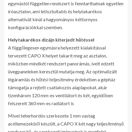
egymástól független rendszert is fenntarthatnak egyetlen
íróasztalon, ami letisztultabb és helytakarékos
alternatívát kínál a hagyományos kéttornyos
konfigurációkkal szemben.
Helytakarékos dizájn kiterjedt hűtéssel
A függőlegesen egymásra helyezett kialakítással
tervezett CAPO X helyet takarít meg az asztalon,
miközben mindkét rendszert panorámás, ívelt edzett
üvegpaneleken keresztül mutatja meg. Az optimalizált
légáramlás és hűtési teljesítmény érdekében a gépház
támogatja a rejtett csatlakozós alaplapokat, akár
tizenhárom 120 mm-es ventilátort és két, egyidőben
felszerelt 360 mm-es radiátort is
Mivel teherhordós szerkezete 1 mm vastag
acéllemezekből készült, a CAPO X két nagy teljesítményű
rendszer hő- és szerkezeti igényeinek is megfelel,