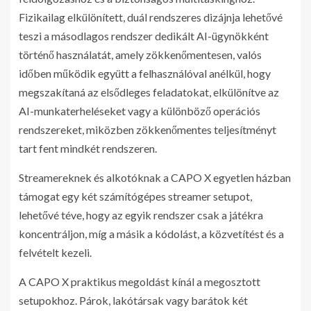
Fizikailag elkülönített, duál rendszeres dizájnja lehetővé
teszi a másodlagos rendszer dedikált AI-ügynökként
történő használatát, amely zökkenőmentesen, valós
időben működik együtt a felhasználóval anélkül, hogy
megszakítaná az elsődleges feladatokat, elkülönítve az
AI-munkaterheléseket vagy a különböző operációs
rendszereket, miközben zökkenőmentes teljesítményt
tart fent mindkét rendszeren.
Streamereknek és alkotóknak a CAPO X egyetlen házban
támogat egy két számítógépes streamer setupot,
lehetővé téve, hogy az egyik rendszer csak a játékra
koncentráljon, míg a másik a kódolást, a közvetítést és a
felvételt kezeli.
A CAPO X praktikus megoldást kínál a megosztott
setupokhoz. Párok, lakótársak vagy barátok két