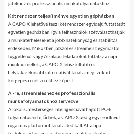
játékhoz és professzionális munkafolyamatokhoz.
Két rendszer teljesítménye egyetlen gépházban
A CAPO X lehetővé teszi két rendszer egyidejű futtatását
egyetlen gépházban, így a felhasználók szétválaszthatják
a munkaterheléseket a jobb hatékonyság és stabilitás
érdekében. Miközben játszol és streamelsz egymástól
függetlenül, vagy AI-alapú feladatokat futtatsz a napi
munkád mellett, a CAPO X letisztultabb és
helytakarékosabb alternatívát kínál a megszokott
kétgépes rendszerekhez képest.
AI-ra, streameléshez és professzionális
munkafolyamatokhoz tervezve
A lokális, mesterséges intelligenciával hajtott PC-k
folyamatosan fejlődnek, a CAPO X pedig egy rendkívül
rugalmas platformot kínál a dedikált AI-alapú
feldolgozáshoz és a biztonságos multitaskinghoz.