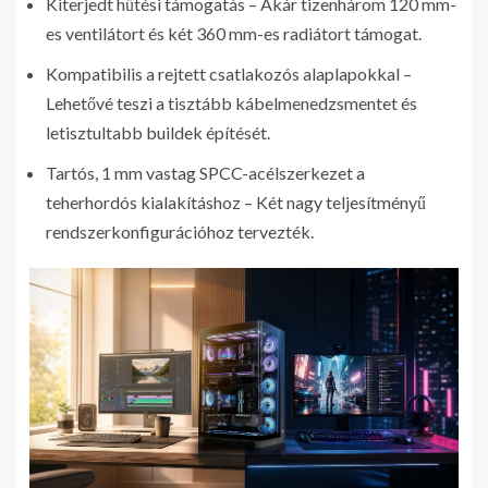
Kiterjedt hűtési támogatás – Akár tizenhárom 120 mm-
es ventilátort és két 360 mm-es radiátort támogat.
Kompatibilis a rejtett csatlakozós alaplapokkal –
Lehetővé teszi a tisztább kábelmenedzsmentet és
letisztultabb buildek építését.
Tartós, 1 mm vastag SPCC-acélszerkezet a
teherhordós kialakításhoz – Két nagy teljesítményű
rendszerkonfigurációhoz tervezték.