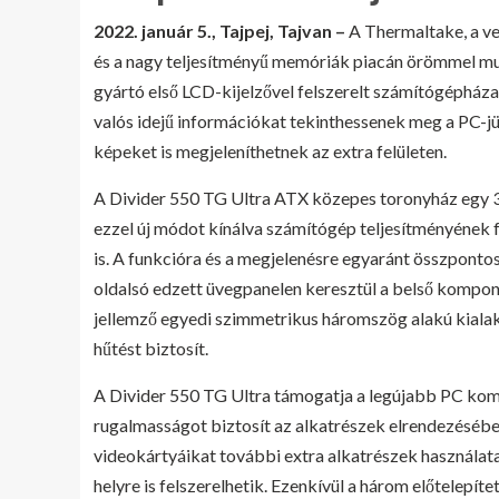
2022. január 5., Tajpej, Tajvan –
A Thermaltake, a v
és a nagy teljesítményű memóriák piacán örömmel mu
gyártó első LCD-kijelzővel felszerelt számítógépháza
valós idejű információkat tekinthessenek meg a PC-j
képeket is megjeleníthetnek az extra felületen.
A Divider 550 TG Ultra ATX közepes toronyház egy 3,9
ezzel új módot kínálva számítógép teljesítményének fe
is. A funkcióra és a megjelenésre egyaránt összpontos
oldalsó edzett üvegpanelen keresztül a belső kompon
jellemző egyedi szimmetrikus háromszög alakú kialak
hűtést biztosít.
A Divider 550 TG Ultra támogatja a legújabb PC kom
rugalmasságot biztosít az alkatrészek elrendezésében
videokártyáikat további extra alkatrészek használat
helyre is felszerelhetik. Ezenkívül a három előtelep