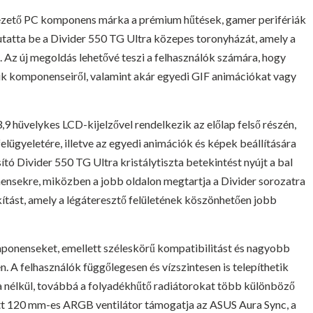
ezető PC komponens márka a prémium hűtések, gamer perifériák
tatta be a Divider 550 TG Ultra közepes toronyházát, amely a
. Az új megoldás lehetővé teszi a felhasználók számára, hogy
ük komponenseiről, valamint akár egyedi GIF animációkat vagy
 hüvelykes LCD-kijelzővel rendelkezik az előlap felső részén,
lügyeletére, illetve az egyedi animációk és képek beállítására
ító Divider 550 TG Ultra kristálytiszta betekintést nyújt a bal
ensekre, miközben a jobb oldalon megtartja a Divider sorozatra
ítást, amely a légáteresztő felületének köszönhetően jobb
ponenseket, emellett széleskörű kompatibilitást és nagyobb
. A felhasználók függőlegesen és vízszintesen is telepíthetik
a nélkül, továbbá a folyadékhűtő radiátorokat több különböző
ített 120 mm-es ARGB ventilátor támogatja az ASUS Aura Sync, a