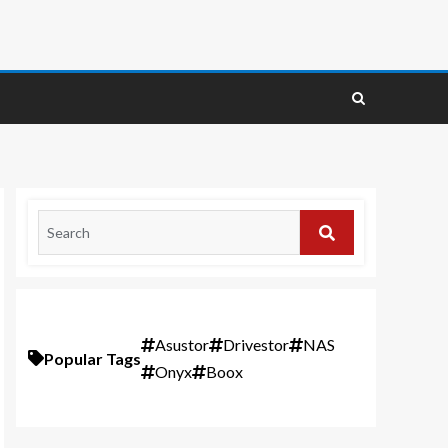
Asustor
Drivestor
NAS
Popular Tags
Onyx
Boox