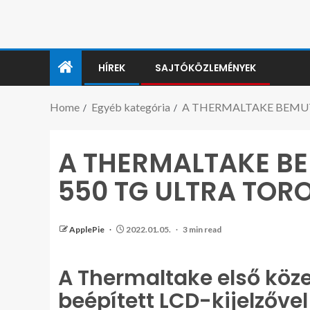
HÍREK
SAJTÓKÖZLEMÉNYEK
Home
Egyéb kategória
A THERMALTAKE BEMUT
A THERMALTAKE BE
550 TG ULTRA TO
ApplePie
2022.01.05.
3 min read
A Thermaltake első köz
beépített LCD-kijelzővel