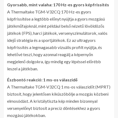
Gyorsabb, mint valaha: 170 Hz-es gyors képfrissítés
A Thermaltake TGM-V32CQ 170 Hz-es gyors
képfrissítése a legtöbb előnyt nyújtja a gyors mozgású
játékműfajoknál, mint például belső nézetű lövöldözős
játékok (FPS), harci játékok, versenyszimulátorok, valós
idejű stratégia és a sportjátékok. Ez az ultragyors
képfrissítés a legmagasabb vizuális profilt nyújtja, és
lehetővé teszi, hogy azonnal reagálj a képernyőn
megjelenő dolgokra, így mindig egy lépéssel előrébb
leszel a játékban.
Észbontó reakció: 1 ms-os válaszidő
A Thermaltake TGM-V32CQ 1 ms-os válaszidőt (MPRT)
biztosít, hogy jelentősen kiküszöbölje a mozgás közbeni
elmosódást. A kristálytiszta kép minden bizonnyal
versenyelőnyt biztosít a precíz döntésekhez a gyors
mozgású játékokban.