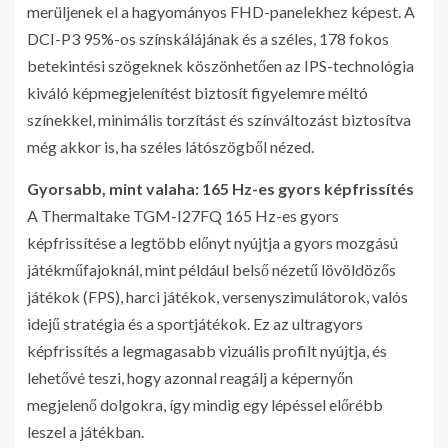
merüljenek el a hagyományos FHD-panelekhez képest. A
DCI-P3 95%-os színskálájának és a széles, 178 fokos
betekintési szögeknek köszönhetően az IPS-technológia
kiváló képmegjelenítést biztosít figyelemre méltó
színekkel, minimális torzítást és színváltozást biztosítva
még akkor is, ha széles látószögből nézed.
Gyorsabb, mint valaha: 165 Hz-es gyors képfrissítés
A Thermaltake TGM-I27FQ 165 Hz-es gyors
képfrissítése a legtöbb előnyt nyújtja a gyors mozgású
játékműfajoknál, mint például belső nézetű lövöldözős
játékok (FPS), harci játékok, versenyszimulátorok, valós
idejű stratégia és a sportjátékok. Ez az ultragyors
képfrissítés a legmagasabb vizuális profilt nyújtja, és
lehetővé teszi, hogy azonnal reagálj a képernyőn
megjelenő dolgokra, így mindig egy lépéssel előrébb
leszel a játékban.