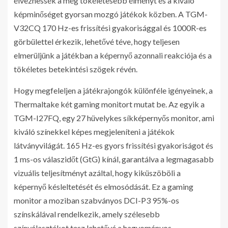
élvezhessék a még tökéletesebb élményt és a kiváló
képminőséget gyorsan mozgó játékok közben. A TGM-
V32CQ 170 Hz-es frissítési gyakorisággal és 1000R-es
görbülettel érkezik, lehetővé téve, hogy teljesen
elmerüljünk a játékban a képernyő azonnali reakciója és a
tökéletes betekintési szögek révén.
Hogy megfeleljen a játékrajongók különféle igényeinek, a
Thermaltake két gaming monitort mutat be. Az egyik a
TGM-I27FQ, egy 27 hüvelykes síkképernyős monitor, ami
kiváló színekkel képes megjeleníteni a játékok
látványvilágát. 165 Hz-es gyors frissítési gyakoriságot és
1 ms-os válaszidőt (GtG) kínál, garantálva a legmagasabb
vizuális teljesítményt azáltal, hogy kiküszöböli a
képernyő késleltetését és elmosódását. Ez a gaming
monitor a moziban szabványos DCI-P3 95%-os
színskálával rendelkezik, amely szélesebb
színválasztékot tesz lehetővé a hagyományos