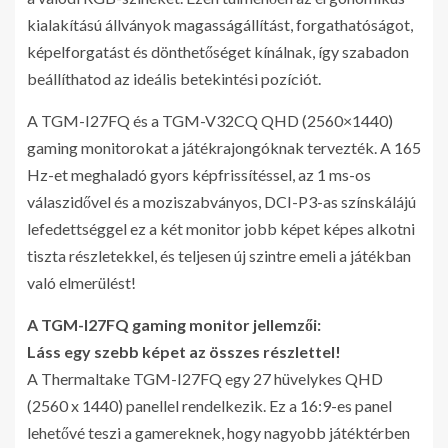
kialakítású állványok magasságállítást, forgathatóságot,
képelforgatást és dönthetőséget kínálnak, így szabadon
beállíthatod az ideális betekintési pozíciót.
A TGM-I27FQ és a TGM-V32CQ QHD (2560×1440)
gaming monitorokat a játékrajongóknak tervezték. A 165
Hz-et meghaladó gyors képfrissítéssel, az 1 ms-os
válaszidővel és a moziszabványos, DCI-P3-as színskálájú
lefedettséggel ez a két monitor jobb képet képes alkotni
tiszta részletekkel, és teljesen új szintre emeli a játékban
való elmerülést!
A TGM-I27FQ gaming monitor jellemzői:
Láss egy szebb képet az összes részlettel!
A Thermaltake TGM-I27FQ egy 27 hüvelykes QHD
(2560 x 1440) panellel rendelkezik. Ez a 16:9-es panel
lehetővé teszi a gamereknek, hogy nagyobb játéktérben