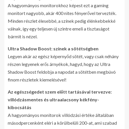
A hagyományos monitorokhoz képest ezt a gaming
monitort nagyobb, akár 400 nites fényerővel tervezték.
Minden részlet élesebbé, a színek pedig élénkebbekké
válnak, így egy teljesen új szintre emeli a tisztaságot
bármit is nézel.
Ultra Shadow Boost: színek a sötétségben
Legyen akár az egész képernyőd sötét, vagy csak néhány
részen legyenek erős árnyékok, hagyd, hogy az Ultra
Shadow Boost feldobja a napodat a sötétben megbúvó
finom részletek kiemelésével!
Az egészségedet szem előtt tartásával tervezve:
villódzásmentes és ultraalacsony kékfény-
kibocsátás
A hagyományos monitorok villódzási értéke általában
másodpercenként eléri a körülbelüli 200-at, ami szabad