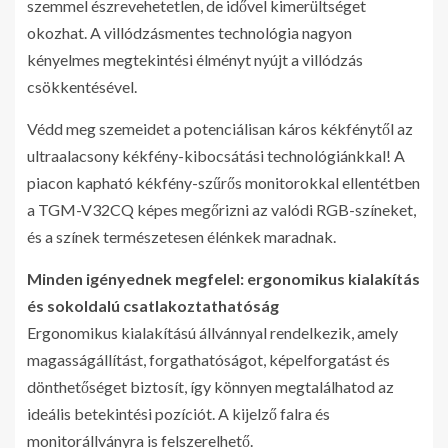
szemmel észrevehetetlen, de idővel kimerültséget
okozhat. A villódzásmentes technológia nagyon
kényelmes megtekintési élményt nyújt a villódzás
csökkentésével.
Védd meg szemeidet a potenciálisan káros kékfénytől az
ultraalacsony kékfény-kibocsátási technológiánkkal! A
piacon kapható kékfény-szűrős monitorokkal ellentétben
a TGM-V32CQ képes megőrizni az valódi RGB-színeket,
és a színek természetesen élénkek maradnak.
Minden igényednek megfelel: ergonomikus kialakítás
és sokoldalú csatlakoztathatóság
Ergonomikus kialakítású állvánnyal rendelkezik, amely
magasságállítást, forgathatóságot, képelforgatást és
dönthetőséget biztosít, így könnyen megtalálhatod az
ideális betekintési pozíciót. A kijelző falra és
monitorállványra is felszerelhető.