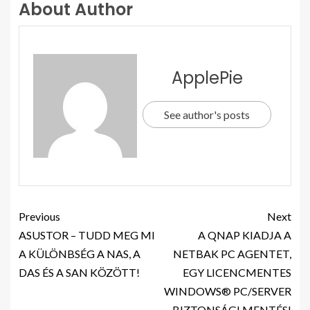
About Author
ApplePie
See author's posts
Previous
Next
ASUSTOR – TUDD MEG MI
A QNAP KIADJA A
A KÜLÖNBSÉG A NAS, A
NETBAK PC AGENTET,
DAS ÉS A SAN KÖZÖTT!
EGY LICENCMENTES
WINDOWS® PC/SERVER
BIZTONSÁGI MENTÉSI