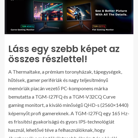
Láss egy szebb képet az
összes részlettel!
A Thermaltake, a prémium toronyházak, tápegységek,
hűtések, gamer perifériák és nagy teljesítményű
memóriák piacán vezető PC-komponens márka
bemutatta a TGM-I27FQ és a TGM-V32CQ Curve
gaming monitort, a kiváló minőségű QHD-s (2560×1440)
képernyőt profi gamereknek. A TGM-I27FQ egy 165 Hz-
es frissítési gyakoriságú és gyors IPS-technológiát
használ, lehetővé téve a felhasználóknak, hogy