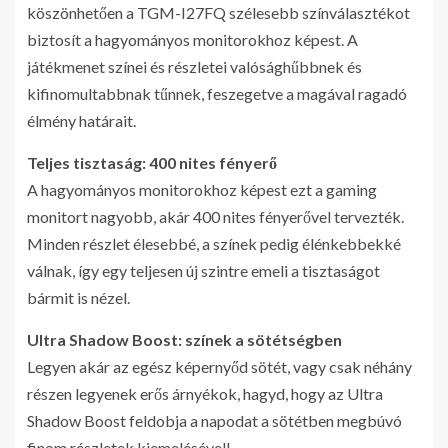
köszönhetően a TGM-I27FQ szélesebb színválasztékot
biztosít a hagyományos monitorokhoz képest. A
játékmenet színei és részletei valósághűbbnek és
kifinomultabbnak tűnnek, feszegetve a magával ragadó
élmény határait.
Teljes tisztaság: 400 nites fényerő
A hagyományos monitorokhoz képest ezt a gaming
monitort nagyobb, akár 400 nites fényerővel tervezték.
Minden részlet élesebbé, a színek pedig élénkebbekké
válnak, így egy teljesen új szintre emeli a tisztaságot
bármit is nézel.
Ultra Shadow Boost: színek a sötétségben
Legyen akár az egész képernyőd sötét, vagy csak néhány
részen legyenek erős árnyékok, hagyd, hogy az Ultra
Shadow Boost feldobja a napodat a sötétben megbúvó
finom részletek kiemelésével!