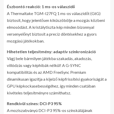
Észbontó reakció: 1 ms-os válaszidő
A Thermaltake TGM-I27FQ 1 ms-os válaszidőt (GtG)
biztosít, hogy jelentősen kiküszöbölje a mozgás közbeni
elmosódást. A kristálytiszta kép minden bizonnyal
versenyelőnyt biztosít a precíz döntésekhez a gyors
mozgású játékokban.
Hihetetlen teljesítmény: adaptív szinkronizáció
Vágj bele bármilyen játékba szakadás, akadozás,
villódzás vagy képhibák nélkül! A G-SYNC
kompatibilitás és az AMD FreeSync Premium
dinamikusan igazítja a kijelző képfrissítési gyakoriságát a
GPU képkockasebességéhez, így minden csatában
kivételes teljesítményre számíthatsz.
Rendkívül színes: DCI-P3 95%
A moziszabványú DCI-P3 95%-os színskálájának