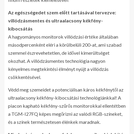
Az egészségedet szem előtt tartásával tervezve:
villódzásmentes és ultraalacsony kékfény-
kibocsátás
A hagyományos monitorok villódzási értéke általában
másodpercenként eléri a körülbelüli 200-at, ami szabad
szemmel észrevehetetlen, de idővel kimerültséget
okozhat. A villódzásmentes technológia nagyon
kényelmes megtekintési élményt nyújt a villódzás
csökkentésével.
Védd meg szemeidet a potenciálisan káros kékfénytől az
ultraalacsony kékfény-kibocsátási technológiánkkal! A
piacon kapható kékfény-szűrős monitorokkal ellentétben
a TGM-I27FQ képes megőrizni az valódi RGB-színeket,
és a színek természetesen élénkek maradnak.