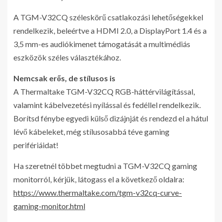
A TGM-V32CQ széleskörű csatlakozási lehetőségekkel
rendelkezik, beleértve a HDMI 2.0, a DisplayPort 1.4 és a
3,5 mm-es audiókimenet támogatását a multimédiás
eszközök széles választékához.
Nemcsak erős, de stílusos is
A Thermaltake TGM-V32CQ RGB-háttérvilágítással,
valamint kábelvezetési nyílással és fedéllel rendelkezik.
Borítsd fénybe egyedi külső dizájnját és rendezd el a hátul
lévő kábeleket, még stílusosabbá téve gaming
perifériáidat!
Ha szeretnél többet megtudni a TGM-V32CQ gaming
monitorról, kérjük, látogass el a következő oldalra:
https://www.thermaltake.com/tgm-v32cq-curve-
gaming-monitor.html