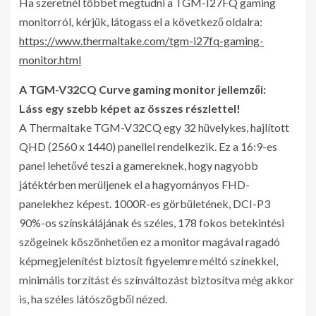
Ha szeretnél többet megtudni a TGM-I27FQ gaming
monitorról, kérjük, látogass el a következő oldalra:
https://www.thermaltake.com/tgm-i27fq-gaming-
monitor.html
A TGM-V32CQ Curve gaming monitor jellemzői:
Láss egy szebb képet az összes részlettel!
A Thermaltake TGM-V32CQ egy 32 hüvelykes, hajlított
QHD (2560 x 1440) panellel rendelkezik. Ez a 16:9-es
panel lehetővé teszi a gamereknek, hogy nagyobb
játéktérben merüljenek el a hagyományos FHD-
panelekhez képest. 1000R-es görbületének, DCI-P3
90%-os színskálájának és széles, 178 fokos betekintési
szögeinek köszönhetően ez a monitor magával ragadó
képmegjelenítést biztosít figyelemre méltó színekkel,
minimális torzítást és színváltozást biztosítva még akkor
is, ha széles látószögből nézed.