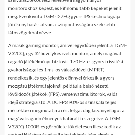
monitorokhoz képest, és kifinomultabb képeket jelenít
meg. Ezenkívül a TGM-I27FQ gyors IPS-technológiája
jótékony hatással van a színpontosságára szélesebb
látószögekből nézve.
A másik gaming monitor, amivel egyidőben jelent, a TGM-
V32CQ, egy 32 hüvelykes ívelt monitor, amely magával
ragadó játékélményt biztosít. 170 Hz-es gyors frissítési
gyakorisággal és 1 ms-os válaszidővel (MPRT)
rendelkezik, és egy jelentős előnnyel érkezik a gyors
mozgású játékműfajoknál, például a belső nézetű
lövöldözős játékok (FPS), versenyszimulátorok, valós
idejű stratégia stb. A DCI-P3 90%-os színskála teljes
mértékben megmutatja a részletgazdag látványvilágot a
magával ragadó élmények határait feszegetve. A TGM-
V32CQ 1000R-es görbülete tökéletesen illeszkedik az
emberi látáshoz és növeli a betekintés kényelmét, a