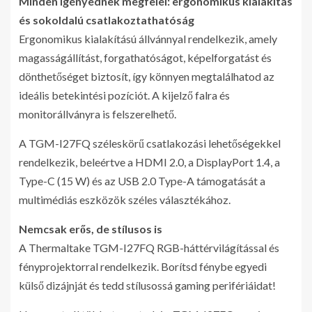
Minden igényednek megfelel: ergonomikus kialakítás
és sokoldalú csatlakoztathatóság
Ergonomikus kialakítású állvánnyal rendelkezik, amely
magasságállítást, forgathatóságot, képelforgatást és
dönthetőséget biztosít, így könnyen megtalálhatod az
ideális betekintési pozíciót. A kijelző falra és
monitorállványra is felszerelhető.
A TGM-I27FQ széleskörű csatlakozási lehetőségekkel
rendelkezik, beleértve a HDMI 2.0, a DisplayPort 1.4, a
Type-C (15 W) és az USB 2.0 Type-A támogatását a
multimédiás eszközök széles választékához.
Nemcsak erős, de stílusos is
A Thermaltake TGM-I27FQ RGB-háttérvilágítással és
fényprojektorral rendelkezik. Borítsd fénybe egyedi
külső dizájnját és tedd stílusossá gaming perifériáidat!