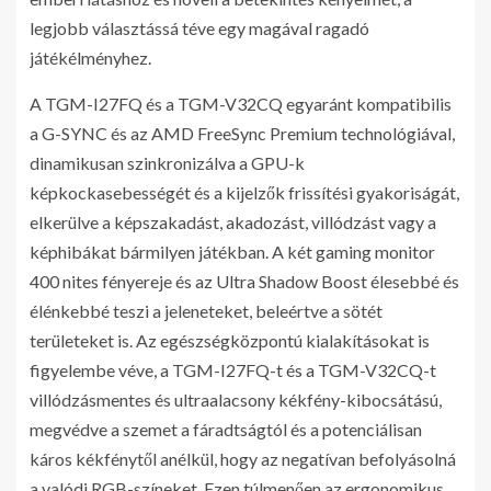
legjobb választássá téve egy magával ragadó
játékélményhez.
A TGM-I27FQ és a TGM-V32CQ egyaránt kompatibilis
a G-SYNC és az AMD FreeSync Premium technológiával,
dinamikusan szinkronizálva a GPU-k
képkockasebességét és a kijelzők frissítési gyakoriságát,
elkerülve a képszakadást, akadozást, villódzást vagy a
képhibákat bármilyen játékban. A két gaming monitor
400 nites fényereje és az Ultra Shadow Boost élesebbé és
élénkebbé teszi a jeleneteket, beleértve a sötét
területeket is. Az egészségközpontú kialakításokat is
figyelembe véve, a TGM-I27FQ-t és a TGM-V32CQ-t
villódzásmentes és ultraalacsony kékfény-kibocsátású,
megvédve a szemet a fáradtságtól és a potenciálisan
káros kékfénytől anélkül, hogy az negatívan befolyásolná
a valódi RGB-színeket. Ezen túlmenően az ergonomikus