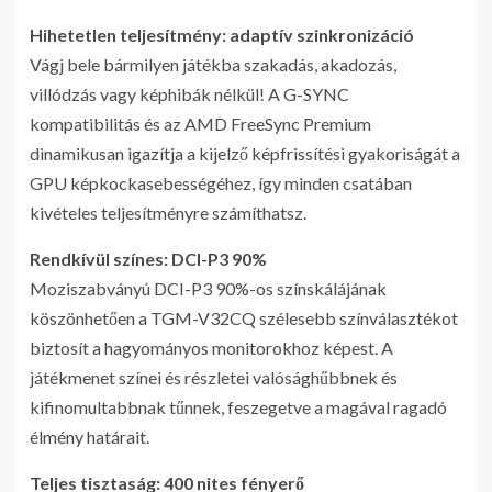
Hihetetlen teljesítmény: adaptív szinkronizáció
Vágj bele bármilyen játékba szakadás, akadozás,
villódzás vagy képhibák nélkül! A G-SYNC
kompatibilitás és az AMD FreeSync Premium
dinamikusan igazítja a kijelző képfrissítési gyakoriságát a
GPU képkockasebességéhez, így minden csatában
kivételes teljesítményre számíthatsz.
Rendkívül színes: DCI-P3 90%
Moziszabványú DCI-P3 90%-os színskálájának
köszönhetően a TGM-V32CQ szélesebb színválasztékot
biztosít a hagyományos monitorokhoz képest. A
játékmenet színei és részletei valósághűbbnek és
kifinomultabbnak tűnnek, feszegetve a magával ragadó
élmény határait.
Teljes tisztaság: 400 nites fényerő