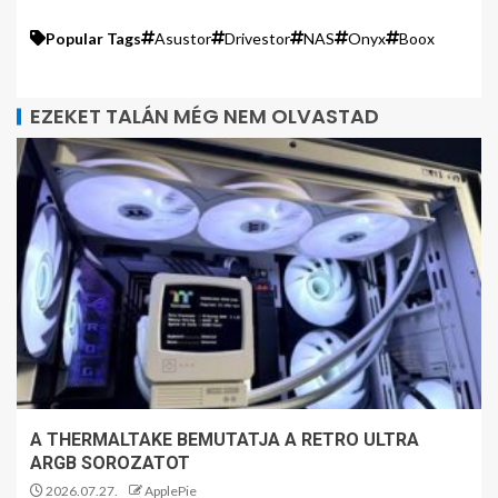
Popular Tags
Asustor
Drivestor
NAS
Onyx
Boox
EZEKET TALÁN MÉG NEM OLVASTAD
A THERMALTAKE BEMUTATJA A RETRO ULTRA
ARGB SOROZATOT
2026.07.27.
ApplePie