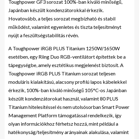
Toughpower GF3 sorozat 100%-ban kiváló minőségű,
Japánban készült kondenzátorokkal érkezik.
Hovatovább, a teljes sorozat megbízható és stabil
működést, valamint egyenletes és tiszta teljesítményt
nyújt a feszültségstabilitás révén.
A Toughpower iRGB PLUS Titanium 1250W/1650W
esetében, egy Riing Duo RGB-ventilátort építettek be a
tápegységbe, amely esztétikus megjelenést biztosít. A
Toughpower iRGB PLUS Titanium sorozat teljesen
moduláris kialakítású, alacsony profilú lapos kábelekkel
érkezik, 100%-ban kiváló minőségű 105°C-os Japánban
készült kondenzátorokat használ, valamint 80 PLUS
Titanium hitelesítéssel és nem utolsósorban Smart Power
Management Platform támogatással rendelkezik, így
olyan információkhoz férhetsz hozzá, mint például a
hatékonyság/teljesítmény arányainak alakulása, valamint