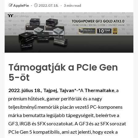
ApplePie
2022.07.18.
3 min read
Támogatják a PCIe Gen
5-öt
2022. július 18., Tajpej, Tajvan
*–*
A
Thermaltake
, a
prémium hűtések, gamer perifériák és a nagy
teljesítményű memóriák piacán vezető PC-komponens
márka bemutatta legújabb tápegységeit, beleértve a
GF3, iRGB és SFX sorozatokat. A GF3 és az SFX sorozat
PCIe Gen 5 kompatibilis, ami azt jelenti, hogy ezek a