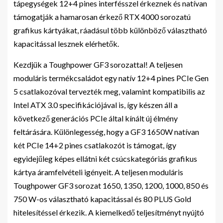
tápegységek 12+4 pines interfésszel érkeznek és natívan
támogatják a hamarosan érkező RTX 4000 sorozatú
grafikus kártyákat, ráadásul több különböző választható
kapacitással lesznek elérhetők.
Kezdjük a Toughpower GF3 sorozattal! A teljesen
moduláris termékcsaládot egy natív 12+4 pines PCIe Gen
5 csatlakozóval tervezték meg, valamint kompatibilis az
Intel ATX 3.0 specifikációjával is, így készen áll a
következő generációs PCIe által kínált új élmény
feltárására. Különlegesség, hogy a GF3 1650W natívan
két PCIe 14+2 pines csatlakozót is támogat, így
egyidejűleg képes ellátni két csúcskategóriás grafikus
kártya áramfelvételi igényeit. A teljesen moduláris
Toughpower GF3 sorozat 1650, 1350, 1200, 1000, 850 és
750 W-os választható kapacitással és 80 PLUS Gold
hitelesítéssel érkezik. A kiemelkedő teljesítményt nyújtó