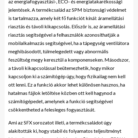
az energiafogyasztási-, ECO- és energiatakarékossági
jelentések. A termékcsalád az SPM biztonsági védelmet
is tartalmazza, amely két fő funkciót kínál: áramellátási
riasztás és távoli kikapcsolás. Először is, az áramellátási
riasztás segítségével a felhasználók azonosíthatják a
mobilalkalmazás segítségével, ha a tápegység ventilátora
meghibásodott, túlmelegedett vagy abnormális
feszültség megy keresztül a komponenseken. Másodszor,
a távoli kikapcsolással beütemezhetik, hogy mikor
kapcsoljon ki a számítógép úgy, hogy fizikailag nem kell
ott lenni. Ez a funkció akkor lehet különösen hasznos, ha
hatalmas fájlok letöltése közben ott kell hagynod a
számítógépedet, amelynek a funkció segítségével
csökkentheted a felesleges fogyasztását.
Ami az SFX sorozatot illeti, a termékcsaládot úgy
alakították ki, hogy stabil és folyamatos teljesítményt