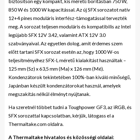
biztosítson egy kompakt, kis méretű borításban 750 W,
850 W és 1000 W kapacitással. Az új SFX sorozatot natív
12+4 pines moduláris interfész-támogatással tervezték
meg. A sorozat teljesen moduláris és kompatibilis az Intel
legújabb SFX 12V 3.42, valamint ATX 12V 3.0
szabványaival. Az egyetlen dolog, amit érdemes szem
előtt tartani SFX sorozat esetén az, hogy 1000 W-os
teljesítményéhez SFX-L méretű kialakítást használtak –
125 mm (Sz) x 63,5 mm (Ma) x 126 mm (Mé).
Kondenzátorok tekintetében 100%-ban kiváló minőségű,
Japánban készült kondenzátorokat használ, amelyek
megszakítás nélkül élményt nyújtanak.
Ha szeretnél többet tudni a Toughpower GF3, az iRGB, és
SFX sorozattal kapcsolatban, kérjük, látogass el a
Thermaltake.com oldalra.
A Thermaltake hivatalos és közösségi oldalai: