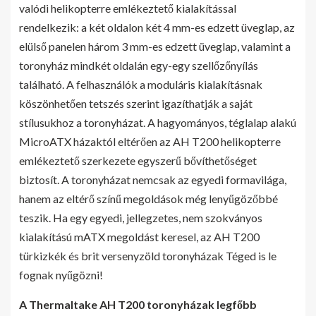
valódi helikopterre emlékeztető kialakítással
rendelkezik: a két oldalon két 4 mm-es edzett üveglap, az
elülső panelen három 3 mm-es edzett üveglap, valamint a
toronyház mindkét oldalán egy-egy szellőzőnyílás
található. A felhasználók a moduláris kialakításnak
köszönhetően tetszés szerint igazíthatják a saját
stílusukhoz a toronyházat. A hagyományos, téglalap alakú
MicroATX házaktól eltérően az AH T200 helikopterre
emlékeztető szerkezete egyszerű bővíthetőséget
biztosít. A toronyházat nemcsak az egyedi formavilága,
hanem az eltérő színű megoldások még lenyűgözőbbé
teszik. Ha egy egyedi, jellegzetes, nem szokványos
kialakítású mATX megoldást keresel, az AH T200
türkizkék és brit versenyzöld toronyházak Téged is le
fognak nyűgözni!
A Thermaltake AH T200 toronyházak legfőbb