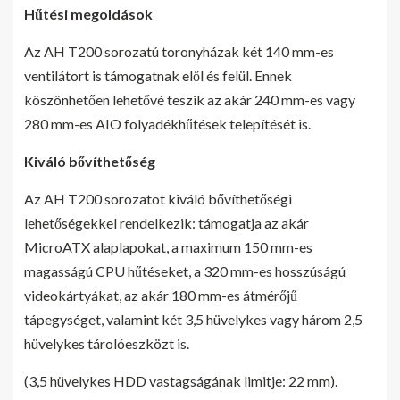
Hűtési megoldások
Az AH T200 sorozatú toronyházak két 140 mm-es
ventilátort is támogatnak elől és felül. Ennek
köszönhetően lehetővé teszik az akár 240 mm-es vagy
280 mm-es AIO folyadékhűtések telepítését is.
Kiváló bővíthetőség
Az AH T200 sorozatot kiváló bővíthetőségi
lehetőségekkel rendelkezik: támogatja az akár
MicroATX alaplapokat, a maximum 150 mm-es
magasságú CPU hűtéseket, a 320 mm-es hosszúságú
videokártyákat, az akár 180 mm-es átmérőjű
tápegységet, valamint két 3,5 hüvelykes vagy három 2,5
hüvelykes tárolóeszközt is.
(3,5 hüvelykes HDD vastagságának limitje: 22 mm).