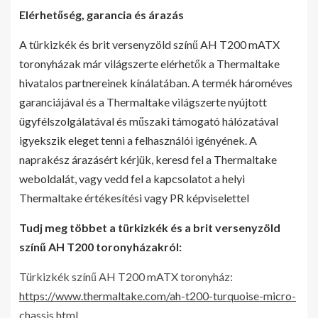
Elérhetőség, garancia és árazás
A türkizkék és brit versenyzöld színű AH T200 mATX
toronyházak már világszerte elérhetők a Thermaltake
hivatalos partnereinek kínálatában. A termék hároméves
garanciájával és a Thermaltake világszerte nyújtott
ügyfélszolgálatával és műszaki támogató hálózatával
igyekszik eleget tenni a felhasználói igényének. A
naprakész árazásért kérjük, keresd fel a Thermaltake
weboldalát, vagy vedd fel a kapcsolatot a helyi
Thermaltake értékesítési vagy PR képviselettel
Tudj meg többet a türkizkék és a brit versenyzöld
színű AH T200 toronyházakról:
Türkizkék színű AH T200 mATX toronyház:
https://www.thermaltake.com/ah-t200-turquoise-micro-
chassis.html