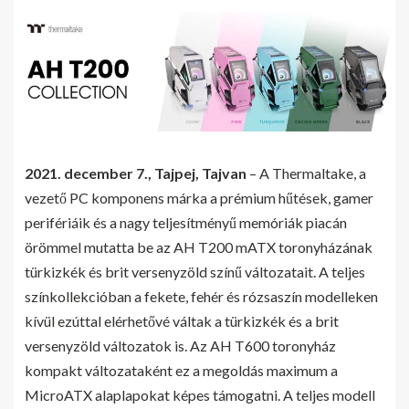
2021. december 7., Tajpej, Tajvan
– A Thermaltake, a
vezető PC komponens márka a prémium hűtések, gamer
perifériáik és a nagy teljesítményű memóriák piacán
örömmel mutatta be az AH T200 mATX toronyházának
türkizkék és brit versenyzöld színű változatait. A teljes
színkollekcióban a fekete, fehér és rózsaszín modelleken
kívül ezúttal elérhetővé váltak a türkizkék és a brit
versenyzöld változatok is. Az AH T600 toronyház
kompakt változataként ez a megoldás maximum a
MicroATX alaplapokat képes támogatni. A teljes modell