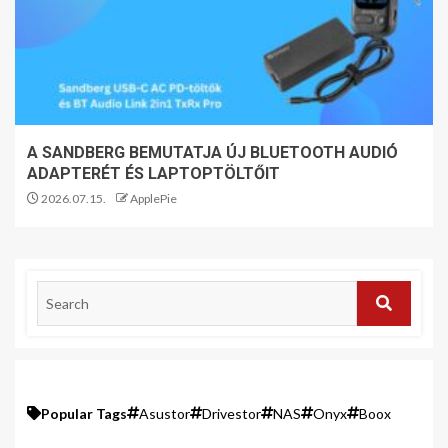
A SANDBERG BEMUTATJA ÚJ BLUETOOTH AUDIÓ
ADAPTERÉT ÉS LAPTOPTÖLTŐIT
2026.07.15.
ApplePie
Popular Tags
Asustor
Drivestor
NAS
Onyx
Boox