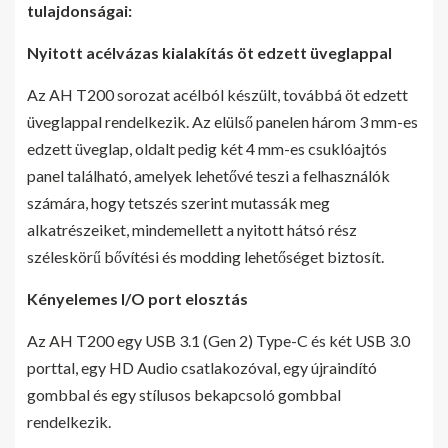
tulajdonságai:
Nyitott acélvázas kialakítás öt edzett üveglappal
Az AH T200 sorozat acélból készült, továbbá öt edzett
üveglappal rendelkezik. Az elülső panelen három 3 mm-es
edzett üveglap, oldalt pedig két 4 mm-es csuklóajtós
panel található, amelyek lehetővé teszi a felhasználók
számára, hogy tetszés szerint mutassák meg
alkatrészeiket, mindemellett a nyitott hátsó rész
széleskörű bővítési és modding lehetőséget biztosít.
Kényelemes I/O port elosztás
Az AH T200 egy USB 3.1 (Gen 2) Type-C és két USB 3.0
porttal, egy HD Audio csatlakozóval, egy újraindító
gombbal és egy stílusos bekapcsoló gombbal
rendelkezik.