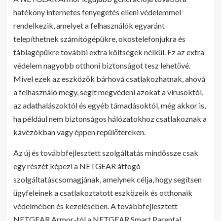
hatékony internetes fenyegetés elleni védelemmel
rendelkezik, amelyet a felhasználók egyaránt
telepíthetnek számítógépükre, okostelefonjukra és
táblagépükre további extra költségek nélkül. Ez az extra
védelem nagyobb otthoni biztonságot tesz lehetővé.
Mivel ezek az eszközök bárhová csatlakozhatnak, ahová
a felhasználó megy, segít megvédeni azokat a vírusoktól,
az adathalászoktól és egyéb támadásoktól, még akkor is,
ha például nem biztonságos hálózatokhoz csatlakoznak a
kávézókban vagy éppen repülőtereken.
Az új és továbbfejlesztett szolgáltatás mindössze csak
egy részét képezi a NETGEAR átfogó
szolgáltatáscsomagjának, amelynek célja, hogy segítsen
ügyfeleinek a csatlakoztatott eszközeik és otthonaik
védelmében és kezelésében. A továbbfejlesztett
NETGEAR Armor-tól a NETGEAR Smart Parental