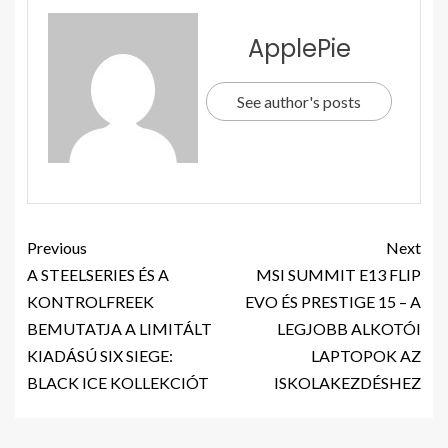
ApplePie
See author's posts
Previous
Next
A STEELSERIES ÉS A
MSI SUMMIT E13 FLIP
KONTROLFREEK
EVO ÉS PRESTIGE 15 – A
BEMUTATJA A LIMITÁLT
LEGJOBB ALKOTÓI
KIADÁSÚ SIX SIEGE:
LAPTOPOK AZ
BLACK ICE KOLLEKCIÓT
ISKOLAKEZDÉSHEZ