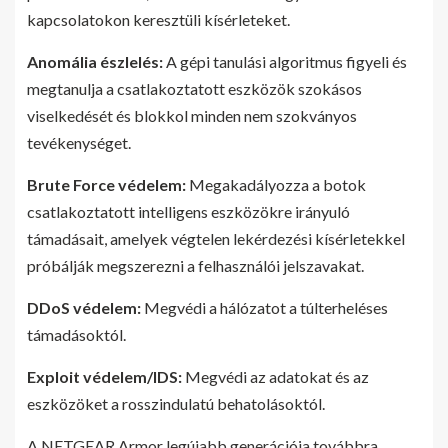
kapcsolatokon keresztüli kísérleteket.
Anomália észlelés:
A gépi tanulási algoritmus figyeli és
megtanulja a csatlakoztatott eszközök szokásos
viselkedését és blokkol minden nem szokványos
tevékenységet.
Brute Force védelem:
Megakadályozza a botok
csatlakoztatott intelligens eszközökre irányuló
támadásait, amelyek végtelen lekérdezési kísérletekkel
próbálják megszerezni a felhasználói jelszavakat.
DDoS védelem:
Megvédi a hálózatot a túlterheléses
támadásoktól.
Exploit védelem/IDS:
Megvédi az adatokat és az
eszközöket a rosszindulatú behatolásoktól.
A NETGEAR Armor legújabb generációja továbbra