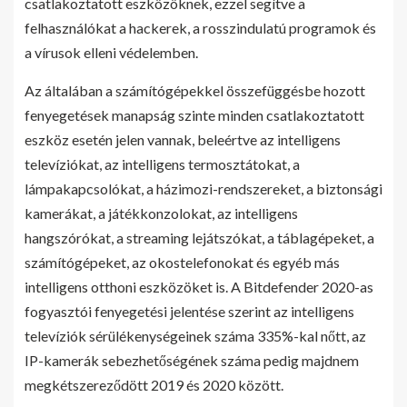
csatlakoztatott eszközöknek, ezzel segítve a
felhasználókat a hackerek, a rosszindulatú programok és
a vírusok elleni védelemben.
Az általában a számítógépekkel összefüggésbe hozott
fenyegetések manapság szinte minden csatlakoztatott
eszköz esetén jelen vannak, beleértve az intelligens
televíziókat, az intelligens termosztátokat, a
lámpakapcsolókat, a házimozi-rendszereket, a biztonsági
kamerákat, a játékkonzolokat, az intelligens
hangszórókat, a streaming lejátszókat, a táblagépeket, a
számítógépeket, az okostelefonokat és egyéb más
intelligens otthoni eszközöket is. A Bitdefender 2020-as
fogyasztói fenyegetési jelentése szerint az intelligens
televíziók sérülékenységeinek száma 335%-kal nőtt, az
IP-kamerák sebezhetőségének száma pedig majdnem
megkétszereződött 2019 és 2020 között.