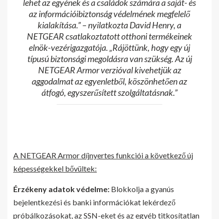
lehet az egyének és a családok számára a saját- és
az információibiztonság védelmének megfelelő
kialakítása.” – nyilatkozta David Henry, a
NETGEAR csatlakoztatott otthoni termékeinek
elnök-vezérigazgatója. „Rájöttünk, hogy egy új
típusú biztonsági megoldásra van szükség. Az új
NETGEAR Armor verzióval kivehetjük az
aggodalmat az egyenletből, köszönhetően az
átfogó, egyszerűsített szolgáltatásnak.”
A NETGEAR Armor díjnyertes funkciói a következő új
képességekkel bővültek:
Érzékeny adatok védelme:
Blokkolja a gyanús
bejelentkezési és banki információkat lekérdező
próbálkozásokat, az SSN-eket és az egyéb titkosítatlan