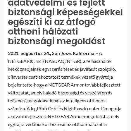
adatvédelmi és fejlett
biztonsági képességekkel
egészíti ki az átfogó
otthoni hálózati
biztonsági megoldást
2021. augusztus 24.,
San Jose, Kalifornia –
A
NETGEAR®, Inc. (NASDAQ: NTGR), a felhasználók
hétköznapjainak egyszerűsítését és javítását szolgáló,
díjnyertes csatlakoztatott termékek vezető gyártója
bejelentette, hogy a NETGEAR Armor továbbfejlesztett
változatát, amely haladó biztonsági és veszélyforrás
felismerő megoldást kínál az intelligens otthonok
számára. A legtöbb Orbi és Nighthawk router támogatja
a továbbfejlesztett NETGEAR Armor megoldást, amely
egyfajta védőburkot biztosít az otthoni hálózatra