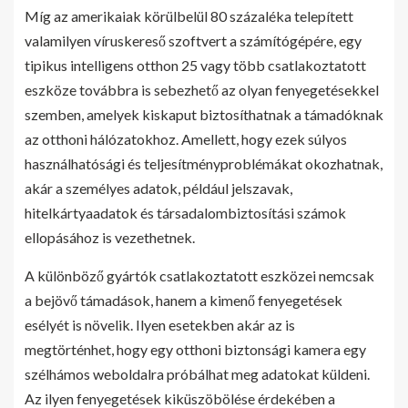
Míg az amerikaiak körülbelül 80 százaléka telepített
valamilyen víruskereső szoftvert a számítógépére, egy
tipikus intelligens otthon 25 vagy több csatlakoztatott
eszköze továbbra is sebezhető az olyan fenyegetésekkel
szemben, amelyek kiskaput biztosíthatnak a támadóknak
az otthoni hálózatokhoz. Amellett, hogy ezek súlyos
használhatósági és teljesítményproblémákat okozhatnak,
akár a személyes adatok, például jelszavak,
hitelkártyaadatok és társadalombiztosítási számok
ellopásához is vezethetnek.
A különböző gyártók csatlakoztatott eszközei nemcsak
a bejövő támadások, hanem a kimenő fenyegetések
esélyét is növelik. Ilyen esetekben akár az is
megtörténhet, hogy egy otthoni biztonsági kamera egy
szélhámos weboldalra próbálhat meg adatokat küldeni.
Az ilyen fenyegetések kiküszöbölése érdekében a