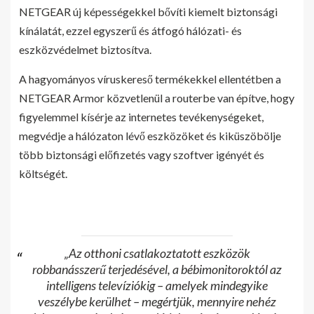
NETGEAR új képességekkel bővíti kiemelt biztonsági
kínálatát, ezzel egyszerű és átfogó hálózati- és
eszközvédelmet biztosítva.
A hagyományos víruskereső termékekkel ellentétben a
NETGEAR Armor közvetlenül a routerbe van építve, hogy
figyelemmel kísérje az internetes tevékenységeket,
megvédje a hálózaton lévő eszközöket és kiküszöbölje
több biztonsági előfizetés vagy szoftver igényét és
költségét.
„Az otthoni csatlakoztatott eszközök
robbanásszerű terjedésével, a bébimonitoroktól az
intelligens televíziókig – amelyek mindegyike
veszélybe kerülhet – megértjük, mennyire nehéz