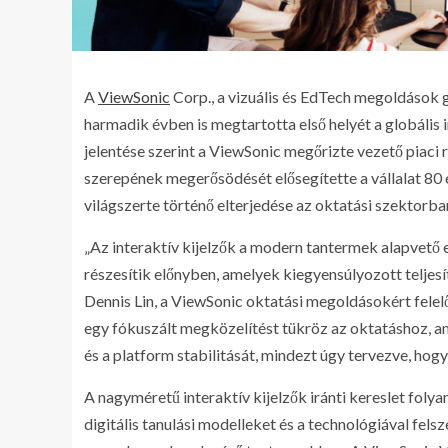
A
ViewSonic
Corp., a vizuális és EdTech megoldások 
harmadik évben is megtartotta első helyét a globális 
jelentése szerint a ViewSonic megőrizte vezető piaci
szerepének megerősödését elősegítette a vállalat 80
világszerte történő elterjedése az oktatási szektorba
„Az interaktív kijelzők a modern tantermek alapvető
részesítik előnyben, amelyek kiegyensúlyozott telje
Dennis Lin, a ViewSonic oktatási megoldásokért fele
egy fókuszált megközelítést tükröz az oktatáshoz, am
és a platform stabilitását, mindezt úgy tervezve, hog
A nagyméretű interaktív kijelzők iránti kereslet foly
digitális tanulási modelleket és a technológiával fel