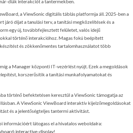
ár-diák interakciót a tantermekben.
oard, a ViewSonic digitális táblás platformja áll. 2025-ben a
járó díjat a tanulási terv, a tanítási megközelítések és a
orm egy új, továbbfejlesztett felületet, valós idejű
kkal történő interakcióhoz. Magas fokú beépített
atkészítést és zökkenőmentes tartalomhasználatot több
t, míg a Manager központi IT-vezérlést nyújt. Ezek a megoldások
lepítést, korszerűsítik a tanítási munkafolyamatokat és
ba történő befektetésen keresztül a ViewSonic támogatja az
átállásban. A ViewSonic ViewBoard interaktív kijelzőmegoldásokat
ást és a jelentőségteljes tantermi aktivitást.
i információért látogass el a hivatalos weboldalra:
board-interactive-display
!