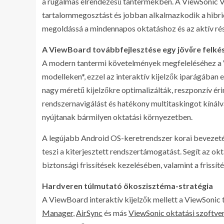
a rugalmas elrendezésű tantermekben. A ViewSonic
tartalommegosztást és jobban alkalmazkodik a hibrid
megoldássá a mindennapos oktatáshoz és az aktív ré
A ViewBoard továbbfejlesztése egy jövőre felké
A modern tantermi követelmények megfeleléséhez a
modelleken*, ezzel az interaktív kijelzők iparágában 
nagy méretű kijelzőkre optimalizálták, reszponzív ér
rendszernavigálást és hatékony multitaskingot kínál
nyújtanak bármilyen oktatási környezetben.
A legújabb Android OS-keretrendszer korai bevezetés
teszi a kiterjesztett rendszertámogatást. Segít az o
biztonsági frissítések kezelésében, valamint a frissí
Hardveren túlmutató ökoszisztéma-stratégia
A ViewBoard interaktív kijelzők mellett a ViewSonic
Manager
,
AirSync
és más
ViewSonic oktatási szoftve