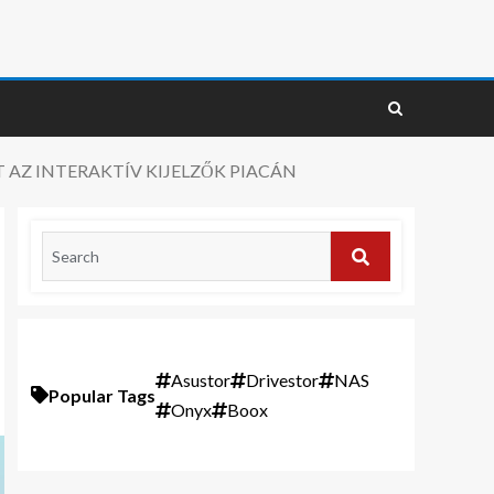
 AZ INTERAKTÍV KIJELZŐK PIACÁN
Asustor
Drivestor
NAS
Popular Tags
Onyx
Boox