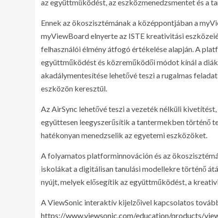
az együttműködést, az eszközmenedzsmentet és a tan
Ennek az ökoszisztémának a középpontjában a myViewB
myViewBoard elnyerte az ISTE kreativitási eszközeiért 
felhasználói élmény átfogó értékelése alapján. A platf
együttműködést és közreműködői módot kínál a diáko
akadálymentesítése lehetővé teszi a rugalmas felad
eszközön keresztül.
Az AirSync lehetővé teszi a vezeték nélküli kivetítés
együttesen leegyszerűsítik a tantermekben történő te
hatékonyan menedzselik az egyetemi eszközöket.
A folyamatos platforminnováción és az ökoszisztémá
iskolákat a digitálisan tanulási modellekre történő 
nyújt, melyek elősegítik az együttműködést, a kreativit
A ViewSonic interaktív kijelzőivel kapcsolatos tovább
https://www.viewsonic.com/education/products/view