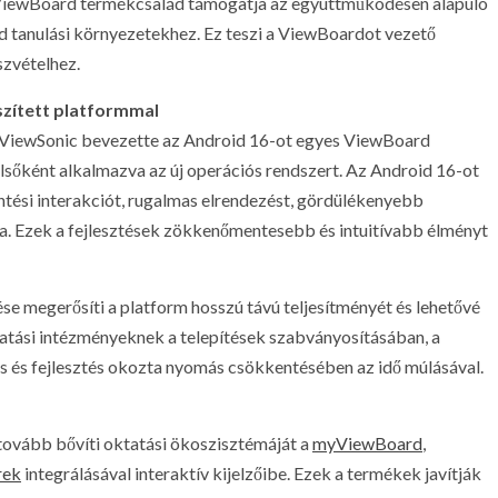
 ViewBoard termékcsalád támogatja az együttműködésen alapuló
 tanulási környezetekhez. Ez teszi a ViewBoardot vezető
szvételhez.
szített platformmal
 ViewSonic bevezette az Android 16-ot egyes ViewBoard
elsőként alkalmazva az új operációs rendszert. Az Android 16-ot
intési interakciót, rugalmas elrendezést, gördülékenyebb
va. Ezek a fejlesztések zökkenőmentesebb és intuitívabb élményt
e megerősíti a platform hosszú távú teljesítményét és lehetővé
ktatási intézményeknek a telepítések szabványosításában, a
tés és fejlesztés okozta nyomás csökkentésében az idő múlásával.
 tovább bővíti oktatási ökoszisztémáját a
myViewBoard
,
rek
integrálásával interaktív kijelzőibe. Ezek a termékek javítják