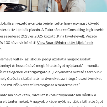
globálisan vezető gyártója bejelentette, hogy egymást követő
interaktív kijelzők piacán. A FutureSource Consulting legfrissebb
 részesedését 2023 és 2025 között (Kína kivételével). Vezető
 és 100 hüvelyk közötti
ViewBoard®interaktív kijelzőinek
n.
 elemévé váltak, az iskolák pedig azokat a megoldásokat
sítményt és hosszú távú megbízhatóságot nyújtanak” – mondta
lős részlegének vezérigazgatója. „Folyamatos vezető szerepünk
ely ötvözi a skálázható hardvereket, az integrált szoftvereket
y hosszú időn keresztül támogassa a tantermeket.”
amatosan növekszik, mivel az iskolák folyamatosan bővítik a
szerelt tantermeket. A nagyobb képernyők javítják a láthatóságot