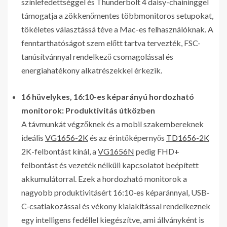
színlefedettséggel és Thunderbolt 4 daisy-chaininggel
támogatja a zökkenőmentes többmonitoros setupokat,
tökéletes választássá téve a Mac-es felhasználóknak. A
fenntarthatóságot szem előtt tartva tervezték, FSC-
tanúsítvánnyal rendelkező csomagolással és
energiahatékony alkatrészekkel érkezik.
16 hüvelykes, 16:10-es képarányú hordozható
monitorok: Produktivitás útközben
A távmunkát végzőknek és a mobil szakembereknek
ideális
VG1656-2K
és az érintőképernyős
TD1656-2K
2K-felbontást kínál, a
VG1656N
pedig FHD+
felbontást és vezeték nélküli kapcsolatot beépített
akkumulátorral. Ezek a hordozható monitorok a
nagyobb produktivitásért 16:10-es képaránnyal, USB-
C-csatlakozással és vékony kialakítással rendelkeznek
egy intelligens fedéllel kiegészítve, ami állványként is