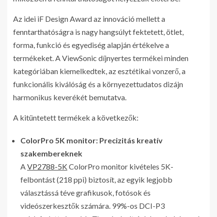
Az idei iF Design Award az innováció mellett a
fenntarthatóságra is nagy hangsúlyt fektetett, ötlet,
forma, funkció és egyediség alapján értékelve a
termékeket. A ViewSonic díjnyertes termékei minden
kategóriában kiemelkedtek, az esztétikai vonzerő, a
funkcionális kiválóság és a környezettudatos dizájn
harmonikus keverékét bemutatva.
A kitüntetett termékek a következők:
ColorPro 5K monitor: Precizitás kreatív
szakembereknek
A
VP2788-5K
ColorPro monitor kivételes 5K-
felbontást (218 ppi) biztosít, az egyik legjobb
választássá téve grafikusok, fotósok és
videószerkesztők számára. 99%-os DCI-P3