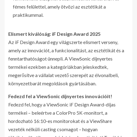
fémes felülettel, amely ötvözi az esztétikát a
praktikummal.
Elismert kiválóság: iF Design Award 2025
Az iF Design Award egy világszerte elismert verseny,
amely az innovációt, a funkcionalitást, az esztétikát és a
fenntarthatóságot ünnepli. A ViewSonic díjnyertes
termékei ezekben a kategóriákban jeleskedtek,
megerősítve a vállalat vezető szerepét az élvonalbeli,
környezetbarát megoldások gyártásában.
Fedezd fel a ViewSonic díjnyertes innovációit!
Fedezd fel, hogy a ViewSonic iF Design Award-díjas
termékei – beleértve a ColorPro 5K-monitort, a
hordozható 16:10-es monitorokat és a ViewShare
vezeték nélküli casting csomagot – hogyan