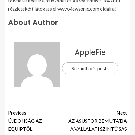
tökéletesíthetik a munkádat és a kreativitást! További
részletekért látogass el
www.viewsonic.com
oldalra!
About Author
ApplePie
See author's posts
Previous
Next
ÚJDONSÁG AZ
AZ ASUSTOR BEMUTATJA
EQUIPTŐL:
A VÁLLALATI SZINTŰ SAS