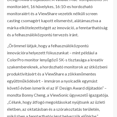
monitoráért, 16 hüvelykes, 16:10-es hordozható
monitoraiért és a ViewShare vezeték nélküli screen
casting csomagért kapott elismerést, alátámasztva a
márka elkötelezettségét az innováció, a fenntarthatóság
és a felhasználóközpontú tervezés iránt.
„Örömmel látjuk, hogy a felhasználóközpontú
innovációra helyezett fókuszunkat – mint például a
ColorPro monitor lenyűgöző 5K-s tisztasága a kreatív
szakembereknek, a hordozható monitorok az útközbeni
produktivitásért és a ViewShare a zökkenőmentes
együttműködésért – immáron a nyolcadik egymást
követő évben ismerik el az iF Design Award díjátadón” –
mondta Bonny Cheng, a ViewSonic ügyvezető igazgatója.
„Célunk, hogy átfogó megoldásokat nyújtsunk az üzleti
életben, az oktatásban és a szórakoztatás területén,
miközben a fenntarthatóságot helyezzük előtérbe.”