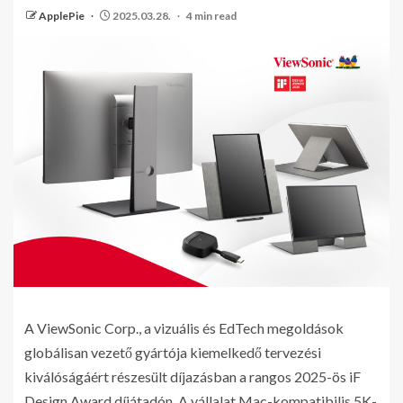
ApplePie
2025.03.28.
4 min read
A ViewSonic Corp., a vizuális és EdTech megoldások
globálisan vezető gyártója kiemelkedő tervezési
kiválóságáért részesült díjazásban a rangos 2025-ös iF
Design Award díjátadón. A vállalat Mac-kompatibilis 5K-