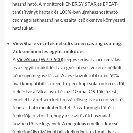
használható. A monitorok ENERGY STAR és EPEAT-
tanúsítványt kaptak és 100%-ban újrahasznosítható
csomagolást használnak, ezáltal csökkentve környezeti
hatásukat.
ViewShare vezeték nélküli screen casting csomag:
Zökkenőmentes együttműködés
A
ViewShare (WPD-900)
leegyszerűsíti a prezentálást
és az együttműködést az egyérintéses vezeték nélküli
képernyőmegosztással. Az eszközök több mint 90%-
ával kompatibilis a peer-to-peer kapcsolaton keresztül,
beleértve a Miracastot és az iOS/macOS-tükrözést,
emellett kábel sem kell hozzá, elősegítve a rendezett és
fenntartható munkaterületet. Pass-through töltési
funkciója biztosítja, hogy az eszközök használat
közben töltve legyenek. A megoldás emellett karcsú,
funkcionális dizájnnal büszkélkedhet texturált, íves