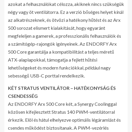
azokat a felhasználókat célozza, akiknek nincs szükségük
négy vagy öt ventilátorra. Ez a verzió bőséges helyet kínál
az alkatrészeknek, és ötvözi a hatékony hűtést és az Arx
500 sorozat elismert kialakítását, hogy egyaránt
megfeleljen a gamerek, a professzionális felhasználók és
a számítógép-rajongók igényeinek. Az ENDORFY Arx
500 Core garantálja a kompatibilitást a teljes méretű
ATX-alaplapokkal, támogatja a fejlett hűtési
lehetőségeket és modern funkciókkal, például nagy
sebességű USB-C porttal rendelkezik.
KÉT STRATUS VENTILÁTOR – HATÉKONYSÁG ÉS
CSENDESSÉG
Az ENDORFY Arx 500 Core két, a Synergy Coolinggal
közösen kifejlesztett Stratus 140 PWM-ventilátorral
érkezik. Elöl és hátul elhelyezve optimális légáramlást és
csendes működést biztosítanak. A PWM-vezérlés