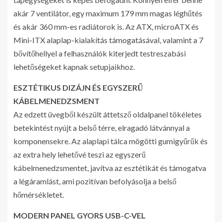
akár 7 ventilátor, egy maximum 179 mm magas léghűtés
és akár 360 mm-es radiátorok is. Az ATX, microATX és
Mini-ITX alaplap-kialakítás támogatásával, valamint a 7
bővítőhellyel a felhasználók kiterjedt testreszabási
lehetőségeket kapnak setupjaikhoz.
ESZTÉTIKUS DIZÁJN ÉS EGYSZERŰ
KÁBELMENEDZSMENT
Az edzett üvegből készült áttetsző oldalpanel tökéletes
betekintést nyújt a belső térre, elragadó látvánnyal a
komponensekre. Az alaplapi tálca mögötti gumigyűrűk és
az extra hely lehetővé teszi az egyszerű
kábelmenedzsmentet, javítva az esztétikát és támogatva
a légáramlást, ami pozitívan befolyásolja a belső
hőmérsékletet.
MODERN PANEL GYORS USB-C-VEL