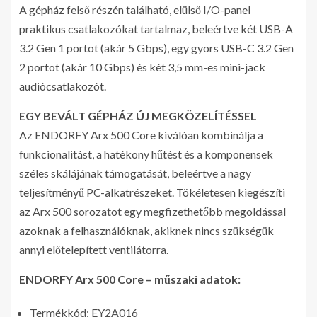
A gépház felső részén található, elülső I/O-panel
praktikus csatlakozókat tartalmaz, beleértve két USB-A
3.2 Gen 1 portot (akár 5 Gbps), egy gyors USB-C 3.2 Gen
2 portot (akár 10 Gbps) és két 3,5 mm-es mini-jack
audiócsatlakozót.
EGY BEVÁLT GÉPHÁZ ÚJ MEGKÖZELÍTÉSSEL
Az ENDORFY Arx 500 Core kiválóan kombinálja a
funkcionalitást, a hatékony hűtést és a komponensek
széles skálájának támogatását, beleértve a nagy
teljesítményű PC-alkatrészeket. Tökéletesen kiegészíti
az Arx 500 sorozatot egy megfizethetőbb megoldással
azoknak a felhasználóknak, akiknek nincs szükségük
annyi előtelepített ventilátorra.
ENDORFY Arx 500 Core – műszaki adatok:
Termékkód: EY2A016