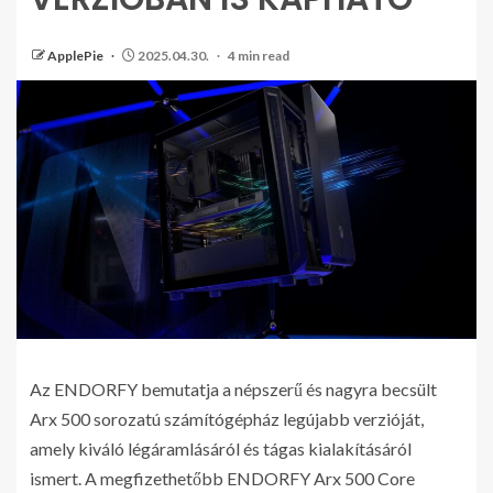
ApplePie
2025.04.30.
4 min read
Az ENDORFY bemutatja a népszerű és nagyra becsült
Arx 500 sorozatú számítógépház legújabb verzióját,
amely kiváló légáramlásáról és tágas kialakításáról
ismert. A megfizethetőbb ENDORFY Arx 500 Core