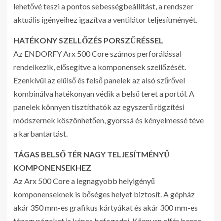
lehetővé teszi a pontos sebességbeállítást, a rendszer
aktuális igényeihez igazítva a ventilátor teljesítményét.
HATÉKONY SZELLŐZÉS PORSZŰRÉSSEL
Az ENDORFY Arx 500 Core számos perforálással
rendelkezik, elősegítve a komponensek szellőzését.
Ezenkívül az elülső és felső panelek az alsó szűrővel
kombinálva hatékonyan védik a belső teret a portól. A
panelek könnyen tisztíthatók az egyszerű rögzítési
módszernek köszönhetően, gyorssá és kényelmessé téve
a karbantartást.
TÁGAS BELSŐ TÉR NAGY TELJESÍTMÉNYŰ
KOMPONENSEKHEZ
Az Arx 500 Core a legnagyobb helyigényű
komponenseknek is bőséges helyet biztosít. A gépház
akár 350 mm-es grafikus kártyákat és akár 300 mm-es
tápegységeket is képes befogadni. Könnyen elfér benne