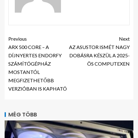
Previous
Next
ARX 500 CORE – A
AZ ASUSTOR ISMÉT NAGY
DÍJNYERTES ENDORFY
DOBÁSRA KÉSZÜL A 2025-
SZÁMÍTÓGÉPHÁZ
ÖS COMPUTEXEN
MOSTANTÓL
MEGFIZETHETŐBB
VERZIÓBAN IS KAPHATÓ
MÉG TÖBB