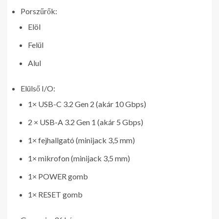
Porszűrők:
Elöl
Felül
Alul
Elülső I/O:
1× USB-C 3.2 Gen 2 (akár 10 Gbps)
2 × USB-A 3.2 Gen 1 (akár 5 Gbps)
1× fejhallgató (minijack 3,5 mm)
1× mikrofon (minijack 3,5 mm)
1× POWER gomb
1× RESET gomb