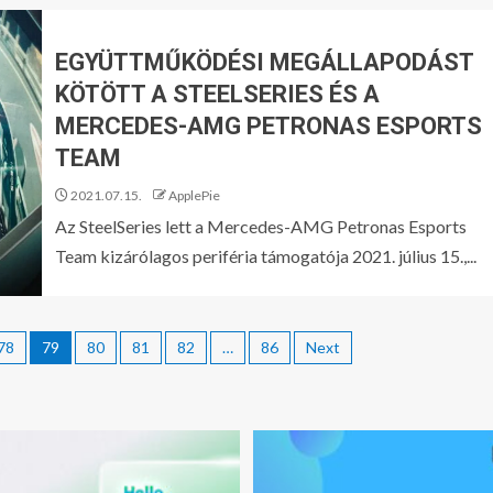
EGYÜTTMŰKÖDÉSI MEGÁLLAPODÁST
KÖTÖTT A STEELSERIES ÉS A
MERCEDES-AMG PETRONAS ESPORTS
TEAM
2021.07.15.
ApplePie
Az SteelSeries lett a Mercedes-AMG Petronas Esports
Team kizárólagos periféria támogatója 2021. július 15.,...
78
79
80
81
82
…
86
Next