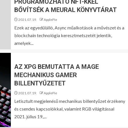
PROGRAMOZHATÓ NFT-KKEL
BŐVÍTSÉK A MEURAL KÖNYVTÁRAT
2021.07.19.
ApplePie
Ezek az egyedülálló, Async műalkotások a művészet és a
blockchain technológia keresztmetszetét jelentik,
amelyek...
AZ XPG BEMUTATTA A MAGE
MECHANIKUS GAMER
BILLENTYŰZETET
2021.07.19.
ApplePie
Letisztult megjelenésű mechanikus billentyűzet érzékeny
és csendes kapcsolókkal, valamint RGB világítással​​​​​​​
2021. július 19.,...