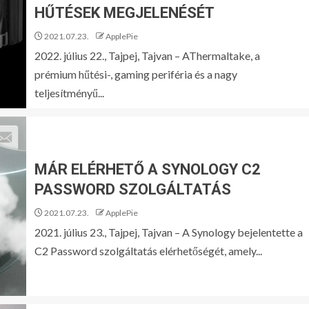
HŰTÉSEK MEGJELENÉSÉT
2021.07.23.
ApplePie
2022. július 22., Tajpej, Tajvan – AThermaltake, a
prémium hűtési-, gaming periféria és a nagy
teljesítményű...
MÁR ELÉRHETŐ A SYNOLOGY C2
PASSWORD SZOLGÁLTATÁS
2021.07.23.
ApplePie
2021. július 23., Tajpej, Tajvan – A Synology bejelentette a
C2 Password szolgáltatás elérhetőségét, amely...