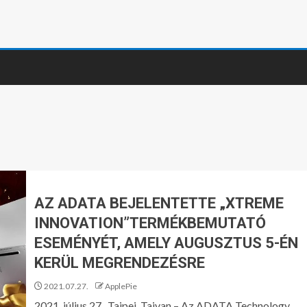
AZ ADATA BEJELENTETTE „XTREME
INNOVATION”TERMÉKBEMUTATÓ
ESEMÉNYÉT, AMELY AUGUSZTUS 5-ÉN
KERÜL MEGRENDEZÉSRE
2021.07.27.
ApplePie
2021. július 27., Tajpej, Tajvan – Az ADATA Technology