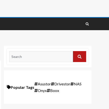
Asustor
Drivestor
NAS
Popular Tags
Onyx
Boox