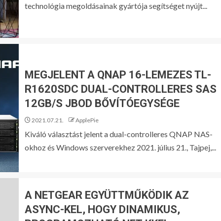
technológia megoldásainak gyártója segítséget nyújt...
MEGJELENT A QNAP 16-LEMEZES TL-
R1620SDC DUAL-CONTROLLERES SAS
12GB/S JBOD BŐVÍTÓEGYSÉGE
2021.07.21.
ApplePie
Kiváló választást jelent a dual-controlleres QNAP NAS-
okhoz és Windows szerverekhez 2021. július 21., Tajpej,...
A NETGEAR EGYÜTTMŰKÖDIK AZ
ASYNC-KEL, HOGY DINAMIKUS,