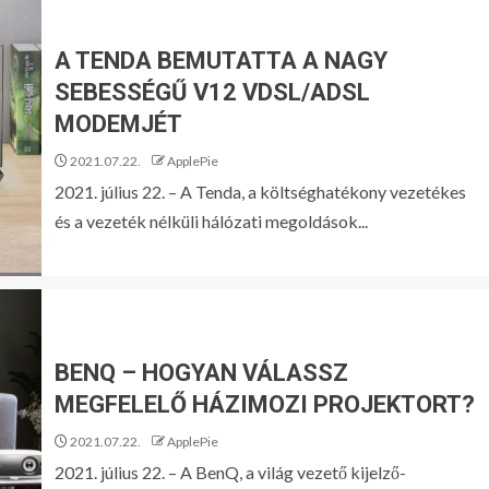
A TENDA BEMUTATTA A NAGY
SEBESSÉGŰ V12 VDSL/ADSL
MODEMJÉT
2021.07.22.
ApplePie
2021. július 22. – A Tenda, a költséghatékony vezetékes
és a vezeték nélküli hálózati megoldások...
BENQ – HOGYAN VÁLASSZ
MEGFELELŐ HÁZIMOZI PROJEKTORT?
2021.07.22.
ApplePie
2021. július 22. – A BenQ, a világ vezető kijelző-