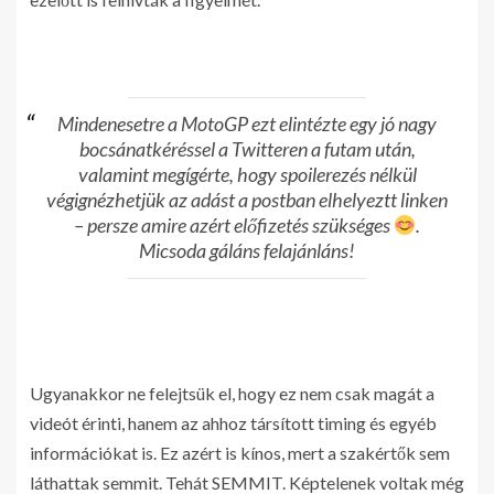
Mindenesetre a MotoGP ezt elintézte egy jó nagy
bocsánatkéréssel a Twitteren a futam után,
valamint megígérte, hogy spoilerezés nélkül
végignézhetjük az adást a postban elhelyeztt linken
– persze amire azért előfizetés szükséges
.
Micsoda gáláns felajánláns!
Ugyanakkor ne felejtsük el, hogy ez nem csak magát a
videót érinti, hanem az ahhoz társított timing és egyéb
információkat is. Ez azért is kínos, mert a szakértők sem
láthattak semmit. Tehát SEMMIT. Képtelenek voltak még