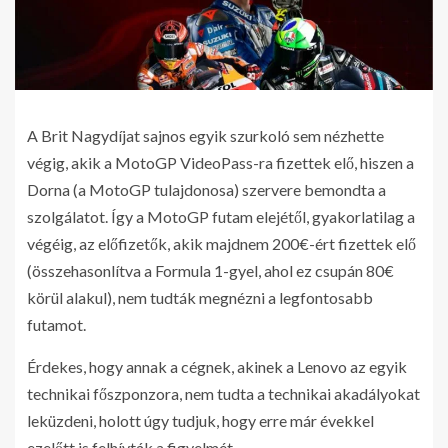
A Brit Nagydíjat sajnos egyik szurkoló sem nézhette
végig, akik a MotoGP VideoPass-ra fizettek elő, hiszen a
Dorna (a MotoGP tulajdonosa) szervere bemondta a
szolgálatot. Így a MotoGP futam elejétől, gyakorlatilag a
végéig, az előfizetők, akik majdnem 200€-ért fizettek elő
(összehasonlítva a Formula 1-gyel, ahol ez csupán 80€
körül alakul), nem tudták megnézni a legfontosabb
futamot.
Érdekes, hogy annak a cégnek, akinek a Lenovo az egyik
technikai főszponzora, nem tudta a technikai akadályokat
leküzdeni, holott úgy tudjuk, hogy erre már évekkel
ezelőtt is felhívták a figyelmét.