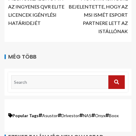
AZ INGYENES QVR ELITE
BEJELENTETTE, HOGY AZ
LICENCEK IGÉNYLÉSI
MSI ISMÉT ESPORT
HATÁRIDEJÉT
PARTNERE LETT AZ
ISTÁLLÓNAK
MÉG TÖBB
Popular Tags
Asustor
Drivestor
NAS
Onyx
Boox