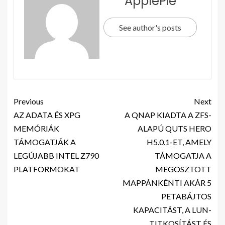
ApplePie
See author's posts
Previous
Next
AZ ADATA ÉS XPG
A QNAP KIADTA A ZFS-
MEMÓRIÁK
ALAPÚ QUTS HERO
TÁMOGATJÁK A
H5.0.1-ET, AMELY
LEGÚJABB INTEL Z790
TÁMOGATJA A
PLATFORMOKAT
MEGOSZTOTT
MAPPÁNKÉNTI AKÁR 5
PETABÁJTOS
KAPACITÁST, A LUN-
TITKOSÍTÁST ÉS