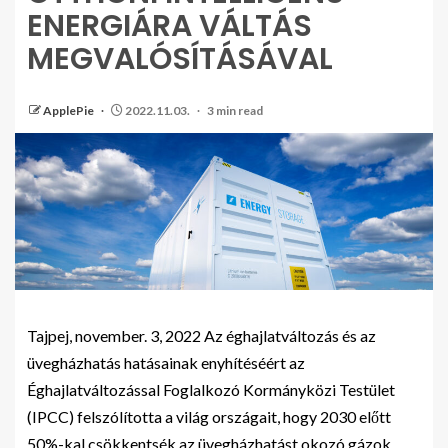
ENERGIÁRA VÁLTÁS
MEGVALÓSÍTÁSÁVAL
ApplePie
2022.11.03.
3 min read
Tajpej, november. 3, 2022 Az éghajlatváltozás és az
üvegházhatás hatásainak enyhítéséért az
Éghajlatváltozással Foglalkozó Kormányközi Testület
(IPCC) felszólította a világ országait, hogy 2030 előtt
50%-kal csökkentsék az üvegházhatást okozó gázok