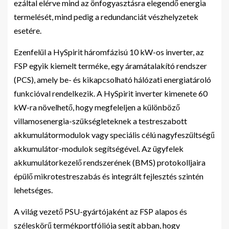
ezáltal elérve mind az önfogyasztásra elegendő energia
termelését, mind pedig a redundanciát vészhelyzetek
esetére.
Ezenfelül a HySpirit háromfázisú 10 kW-os inverter, az
FSP egyik kiemelt terméke, egy áramátalakító rendszer
(PCS), amely be- és kikapcsolható hálózati energiatároló
funkcióval rendelkezik. A HySpirit inverter kimenete 60
kW-ra növelhető, hogy megfeleljen a különböző
villamosenergia-szükségleteknek a testreszabott
akkumulátormodulok vagy speciális célú nagyfeszültségű
akkumulátor-modulok segítségével. Az ügyfelek
akkumulátorkezelő rendszerének (BMS) protokolljaira
épülő mikrotestreszabás és integrált fejlesztés szintén
lehetséges.
A világ vezető PSU-gyártójaként az FSP alapos és
széleskörű termékportfóliója segít abban, hogy