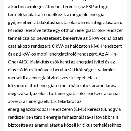
a karbonsemleges átmenet terveire, az FSP átfogó
termékkínálattal rendelkezik a megújuló energia
gyűjtésében, átalakításban, tárolásban és integrálásában.
Mindez lehetővé tette egy otthoni energiatároló-rendszer
termékcsalád bevezetését, beleértve az 5 kW-os hálózati
csatlakozó rendszert, 8 kW-os hálózaton kívüli rendszert
és az 1 kW-os mobil energiatároló rendszert. Az All-In-
One (AIO) kialakítás csökkenti az energiaátvitel és az
elosztó létesítmények beruházási költségeit, valamint
mérsékli az energiaátviteli veszteséget. Ha a
központosított energiatermelő hálózatok áramellátása
megszakad, az elosztott energiatároló rendszer azonnal
átveszi az energiaellátás feladatát az
energiagazdálkodási rendszeren (EMS) keresztül, hogy a
rendszerben tárolt energia felhasználásával továbbra is
biztosítsa az áramellátást a közeli kritikus terhelésekhez,