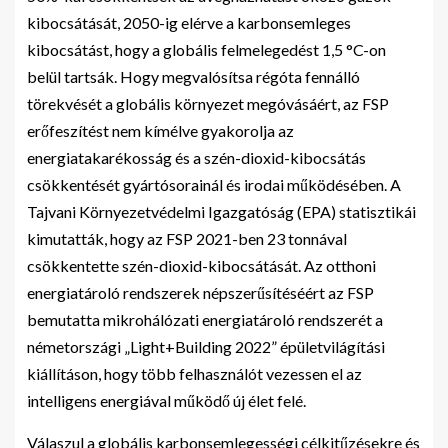
kibocsátását, 2050-ig elérve a karbonsemleges
kibocsátást, hogy a globális felmelegedést 1,5 °C-on
belül tartsák. Hogy megvalósítsa régóta fennálló
törekvését a globális környezet megóvásáért, az FSP
erőfeszítést nem kímélve gyakorolja az
energiatakarékosság és a szén-dioxid-kibocsátás
csökkentését gyártósorainál és irodai működésében. A
Tajvani Környezetvédelmi Igazgatóság (EPA) statisztikái
kimutatták, hogy az FSP 2021-ben 23 tonnával
csökkentette szén-dioxid-kibocsátását. Az otthoni
energiatároló rendszerek népszerűsítéséért az FSP
bemutatta mikrohálózati energiatároló rendszerét a
németországi „Light+Building 2022” épületvilágítási
kiállításon, hogy több felhasználót vezessen el az
intelligens energiával működő új élet felé.
Válaszul a globális karbonsemlegességi célkitűzésekre és